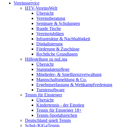
Vereinsservice
HTV-VereinsWelt
Übersicht
Vereinsberatung
Seminare & Schulungen
Runde Tische
Vereinsjubiläen
Infrastruktur & Nachhaltigkeit
Digitalisierung
Förderung & Zuschüsse
Rechtliche Grundlagen
Hilfestellung zu nuLiga
Übersicht
Stammdatenpflege
Mitglieder- & Spiellizenzverwaltung
Mannschaftsmeldung & Co.
Ergebniserfassung & Wettkampfverlegung
Turniersoftware
Tennis für Einsteiger
Übersicht
Kindertennis - der Einstieg
Tennis für Einsteiger 18+
Tennis-Sportabzeichen
Deutschland spielt Tennis
Schul-/KiGaTennis