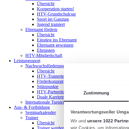
Übersicht
Kooperation starten!
HTV-Grundschulcup
Sport im Ganztag
Jugend trainiert
Ehrenamt fördern
Übersicht
Einstieg ins Ehrenamt
Ehrenamt gewinnen
Ehrungen
HTV-Mitgliedschaft
Leistungssport
Nachwuchsförderung im HTV
Übersicht
HTV-Trainerteam
Förderkonzept
Stützpunkte
HTV-Partnertrainer
Zustimmung
Duale Karriere
Internationale Turniere
Aus- & Fortbildung
Verantwortungsvoller Umgan
Seminarkalender
Trainer
Wir und
unsere 1022 Partne
Übersicht
wie Cookies, um Information
Trainer werden!