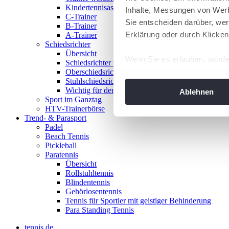
Kindertennisassistent
Inhalte, Messungen von Werb
C-Trainer
Sie entscheiden darüber, wer
B-Trainer
Erklärung oder durch Klicken
A-Trainer
Schiedsrichter
Übersicht
Wenn Sie es erlauben, würde
Schiedsrichter werden!
Oberschiedsrichter
Informationen über Ih
Stuhlschiedsrichter
Ihr Gerät durch aktiv
Wichtig für den Spieltag
Ablehnen
Sport im Ganztag
Erfahren Sie mehr darüber, w
HTV-Trainerbörse
Einzelheiten
fest.
Trend- & Parasport
Padel
Beach Tennis
Wir verwenden Cookies, um I
Pickleball
und die Zugriffe auf unsere 
Paratennis
Website an unsere Partner fü
Übersicht
Rollstuhltennis
möglicherweise mit weiteren
Blindentennis
der Dienste gesammelt habe
Gehörlosentennis
angepasst werden.
Tennis für Sportler mit geistiger Behinderung
Para Standing Tennis
tennis.de