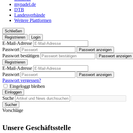
mypadel.de
DTB
Landesverbände
Weitere Plattformen
Schließen
Registrieren
Login
E-Mail-Adresse
Passwort
Passwort anzeigen
Passwort bestätigen
Passwort anzeigen
Registrieren
E-Mail-Adresse
Passwort
Passwort anzeigen
Passwort vergessen?
Eingeloggt bleiben
Einloggen
Suche
Sucher
Vorschläge
Unsere Geschäftsstelle