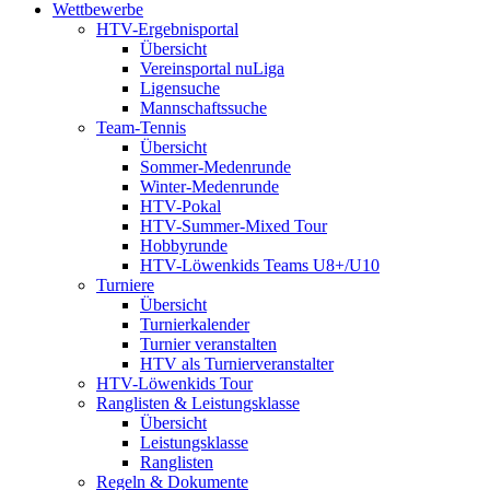
Wettbewerbe
HTV-Ergebnisportal
Übersicht
Vereinsportal nuLiga
Ligensuche
Mannschaftssuche
Team-Tennis
Übersicht
Sommer-Medenrunde
Winter-Medenrunde
HTV-Pokal
HTV-Summer-Mixed Tour
Hobbyrunde
HTV-Löwenkids Teams U8+/U10
Turniere
Übersicht
Turnierkalender
Turnier veranstalten
HTV als Turnierveranstalter
HTV-Löwenkids Tour
Ranglisten & Leistungsklasse
Übersicht
Leistungsklasse
Ranglisten
Regeln & Dokumente