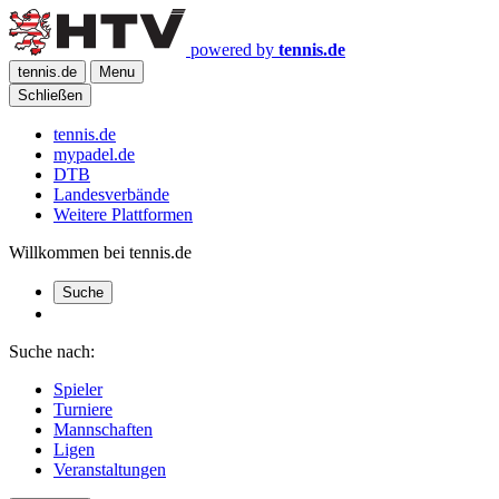
powered by
tennis.de
tennis.de
Menu
Schließen
tennis.de
mypadel.de
DTB
Landesverbände
Weitere Plattformen
Willkommen bei tennis.de
Suche
Suche nach:
Spieler
Turniere
Mannschaften
Ligen
Veranstaltungen