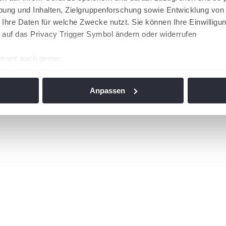
ung und Inhalten, Zielgruppenforschung sowie Entwicklung von
 Ihre Daten für welche Zwecke nutzt. Sie können Ihre Einwilligun
 auf das Privacy Trigger Symbol ändern oder widerrufen
n wir auch gerne:
re geografische Lage erfassen, welche bis auf einige Meter gen
es Scannen nach bestimmten Merkmalen (Fingerprinting) identifi
Anpassen
ie Ihre persönlichen Daten verarbeitet werden, und legen Sie I
nhalte und Anzeigen zu personalisieren, Funktionen für soziale
Website zu analysieren. Außerdem geben wir Informationen zu I
r soziale Medien, Werbung und Analysen weiter. Unsere Partner
 Daten zusammen, die Sie ihnen bereitgestellt haben oder die s
n. Die
Cookie-Einstellungen
können jederzeit über den Link im