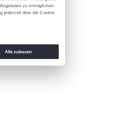
 Angeboten zu ermöglichen.
g jederzeit über die Cookie-
au sein können
zieren
Alle zulassen
hre Präferenzen im
Abschnitt
 Medien anbieten zu können
hrer Verwendung unserer
 führen diese Informationen
ie im Rahmen Ihrer Nutzung
 Footer aufgerufen und