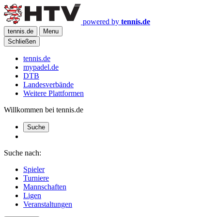
powered by
tennis.de
tennis.de
Menu
Schließen
tennis.de
mypadel.de
DTB
Landesverbände
Weitere Plattformen
Willkommen bei tennis.de
Suche
Suche nach:
Spieler
Turniere
Mannschaften
Ligen
Veranstaltungen