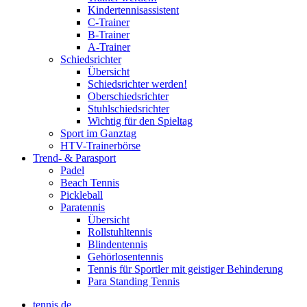
Kindertennisassistent
C-Trainer
B-Trainer
A-Trainer
Schiedsrichter
Übersicht
Schiedsrichter werden!
Oberschiedsrichter
Stuhlschiedsrichter
Wichtig für den Spieltag
Sport im Ganztag
HTV-Trainerbörse
Trend- & Parasport
Padel
Beach Tennis
Pickleball
Paratennis
Übersicht
Rollstuhltennis
Blindentennis
Gehörlosentennis
Tennis für Sportler mit geistiger Behinderung
Para Standing Tennis
tennis.de