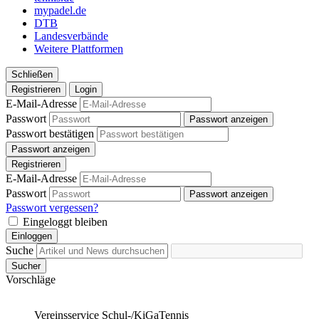
mypadel.de
DTB
Landesverbände
Weitere Plattformen
Schließen
Registrieren
Login
E-Mail-Adresse
Passwort
Passwort anzeigen
Passwort bestätigen
Passwort anzeigen
Registrieren
E-Mail-Adresse
Passwort
Passwort anzeigen
Passwort vergessen?
Eingeloggt bleiben
Einloggen
Suche
Sucher
Vorschläge
Vereinsservice
Schul-/KiGaTennis