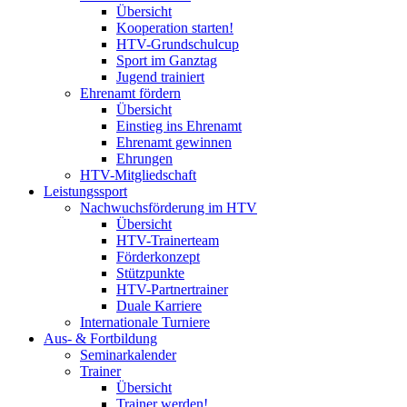
Übersicht
Kooperation starten!
HTV-Grundschulcup
Sport im Ganztag
Jugend trainiert
Ehrenamt fördern
Übersicht
Einstieg ins Ehrenamt
Ehrenamt gewinnen
Ehrungen
HTV-Mitgliedschaft
Leistungssport
Nachwuchsförderung im HTV
Übersicht
HTV-Trainerteam
Förderkonzept
Stützpunkte
HTV-Partnertrainer
Duale Karriere
Internationale Turniere
Aus- & Fortbildung
Seminarkalender
Trainer
Übersicht
Trainer werden!