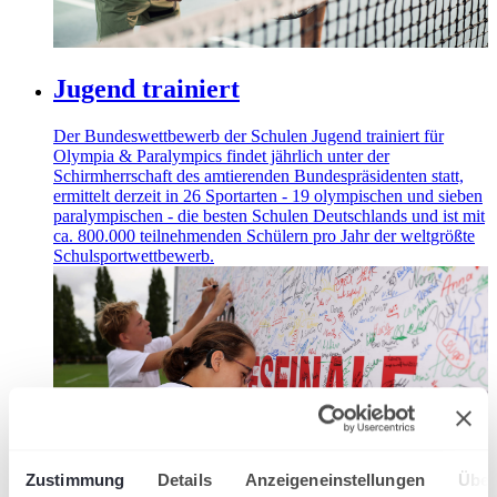
Jugend trainiert
Der Bundeswettbewerb der Schulen Jugend trainiert für
Olympia & Paralympics findet jährlich unter der
Schirmherrschaft des amtierenden Bundespräsidenten statt,
ermittelt derzeit in 26 Sportarten - 19 olympischen und sieben
paralympischen - die besten Schulen Deutschlands und ist mit
ca. 800.000 teilnehmenden Schülern pro Jahr der weltgrößte
Schulsportwettbewerb.
Zustimmung
Details
Anzeigeneinstellungen
Über