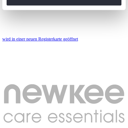
können
Ihr Gerät durch aktives Scannen nach
bestimmten Merkmalen (Fingerprinting) identifizieren
Erfahren Sie mehr darüber, wie Ihre persönlichen Daten
verarbeitet werden, und legen Sie Ihre Präferenzen im
Abschnitt Einzelheiten
fest.
wird in einer neuen Registerkarte geöffnet
Wir verwenden Cookies, um Inhalte und Anzeigen zu
personalisieren, Funktionen für soziale Medien anbieten
zu können und die Zugriffe auf unsere Website zu
analysieren. Außerdem geben wir Informationen zu Ihrer
Verwendung unserer Website an unsere Partner für
soziale Medien, Werbung und Analysen weiter. Unsere
Partner führen diese Informationen möglicherweise mit
weiteren Daten zusammen, die Sie ihnen bereitgestellt
haben oder die sie im Rahmen Ihrer Nutzung der Dienste
gesammelt haben. Die
Cookie-Einstellungen
können
jederzeit über den Link im Footer aufgerufen und
angepasst werden.