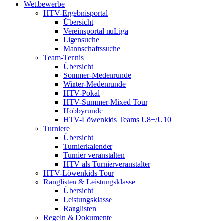
Wettbewerbe
HTV-Ergebnisportal
Übersicht
Vereinsportal nuLiga
Ligensuche
Mannschaftssuche
Team-Tennis
Übersicht
Sommer-Medenrunde
Winter-Medenrunde
HTV-Pokal
HTV-Summer-Mixed Tour
Hobbyrunde
HTV-Löwenkids Teams U8+/U10
Turniere
Übersicht
Turnierkalender
Turnier veranstalten
HTV als Turnierveranstalter
HTV-Löwenkids Tour
Ranglisten & Leistungsklasse
Übersicht
Leistungsklasse
Ranglisten
Regeln & Dokumente