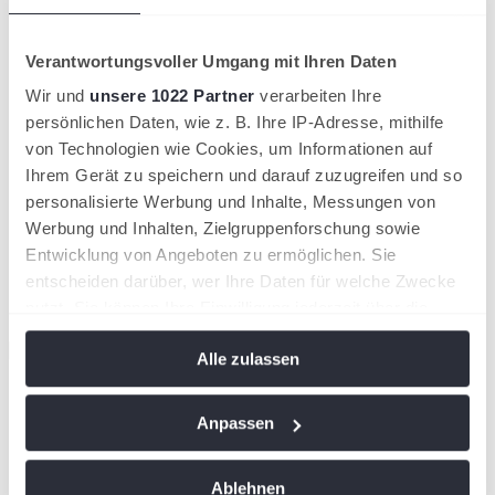
Verantwortungsvoller Umgang mit Ihren Daten
Wir und
unsere 1022 Partner
verarbeiten Ihre
Offizielle Partner des HTV
persönlichen Daten, wie z. B. Ihre IP-Adresse, mithilfe
von Technologien wie Cookies, um Informationen auf
Ihrem Gerät zu speichern und darauf zuzugreifen und so
personalisierte Werbung und Inhalte, Messungen von
Werbung und Inhalten, Zielgruppenforschung sowie
Entwicklung von Angeboten zu ermöglichen. Sie
entscheiden darüber, wer Ihre Daten für welche Zwecke
nutzt. Sie können Ihre Einwilligung jederzeit über die
Cookie-Erklärung oder durch Klicken auf das Privacy
Alle zulassen
Trigger Symbol ändern oder widerrufen
Wenn Sie es erlauben, würden wir auch gerne:
Anpassen
Informationen über Ihre geografische Lage
erfassen, welche bis auf einige Meter genau sein
Ablehnen