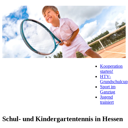
Kooperation
starten!
HTV-
Grundschulcup
Sport im
Ganztag
Jugend
trainiert
Schul- und Kindergartentennis in Hessen