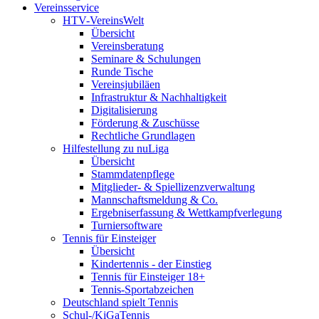
Vereinsservice
HTV-VereinsWelt
Übersicht
Vereinsberatung
Seminare & Schulungen
Runde Tische
Vereinsjubiläen
Infrastruktur & Nachhaltigkeit
Digitalisierung
Förderung & Zuschüsse
Rechtliche Grundlagen
Hilfestellung zu nuLiga
Übersicht
Stammdatenpflege
Mitglieder- & Spiellizenzverwaltung
Mannschaftsmeldung & Co.
Ergebniserfassung & Wettkampfverlegung
Turniersoftware
Tennis für Einsteiger
Übersicht
Kindertennis - der Einstieg
Tennis für Einsteiger 18+
Tennis-Sportabzeichen
Deutschland spielt Tennis
Schul-/KiGaTennis