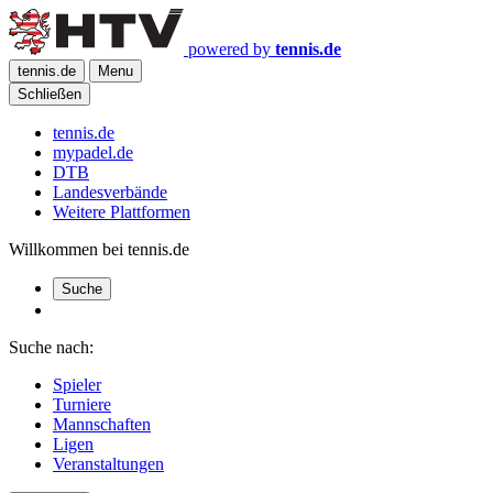
powered by
tennis.de
tennis.de
Menu
Schließen
tennis.de
mypadel.de
DTB
Landesverbände
Weitere Plattformen
Willkommen bei tennis.de
Suche
Suche nach:
Spieler
Turniere
Mannschaften
Ligen
Veranstaltungen