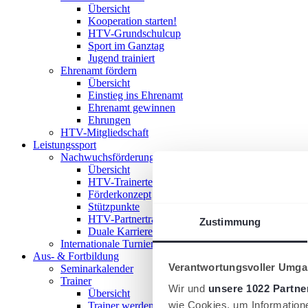
Übersicht
Kooperation starten!
HTV-Grundschulcup
Sport im Ganztag
Jugend trainiert
Ehrenamt fördern
Übersicht
Einstieg ins Ehrenamt
Ehrenamt gewinnen
Ehrungen
HTV-Mitgliedschaft
Leistungssport
Nachwuchsförderung im HTV
Übersicht
HTV-Trainerteam
Förderkonzept
Stützpunkte
HTV-Partnertrainer
Zustimmung
Duale Karriere
Internationale Turniere
Aus- & Fortbildung
Verantwortungsvoller Umgan
Seminarkalender
Trainer
Wir und
unsere 1022 Partne
Übersicht
wie Cookies, um Information
Trainer werden!