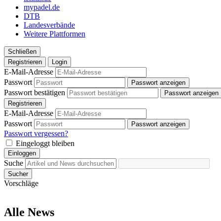
mypadel.de
DTB
Landesverbände
Weitere Plattformen
Schließen
Registrieren
Login
E-Mail-Adresse
Passwort
Passwort anzeigen
Passwort bestätigen
Passwort anzeigen
Registrieren
E-Mail-Adresse
Passwort
Passwort anzeigen
Passwort vergessen?
Eingeloggt bleiben
Einloggen
Suche
Sucher
Vorschläge
Alle News