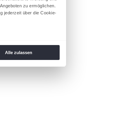
 Angeboten zu ermöglichen.
g jederzeit über die Cookie-
au sein können
zieren
Alle zulassen
hre Präferenzen im
Abschnitt
 Medien anbieten zu können
hrer Verwendung unserer
 führen diese Informationen
ie im Rahmen Ihrer Nutzung
 Footer aufgerufen und