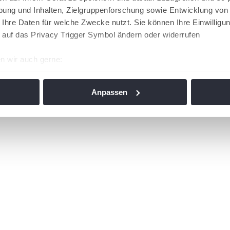
ung und Inhalten, Zielgruppenforschung sowie Entwicklung von
 Ihre Daten für welche Zwecke nutzt. Sie können Ihre Einwilligun
 auf das Privacy Trigger Symbol ändern oder widerrufen
n wir auch gerne:
re geografische Lage erfassen, welche bis auf einige Meter gen
es Scannen nach bestimmten Merkmalen (Fingerprinting) identifi
Anpassen
ie Ihre persönlichen Daten verarbeitet werden, und legen Sie I
nhalte und Anzeigen zu personalisieren, Funktionen für soziale
Website zu analysieren. Außerdem geben wir Informationen zu I
r soziale Medien, Werbung und Analysen weiter. Unsere Partner
 Daten zusammen, die Sie ihnen bereitgestellt haben oder die s
n. Die
Cookie-Einstellungen
können jederzeit über den Link im