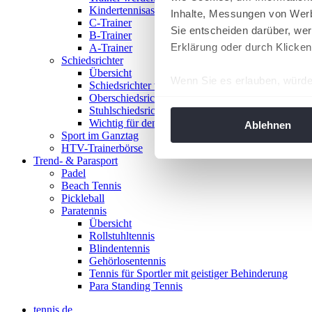
Kindertennisassistent
Inhalte, Messungen von Werb
C-Trainer
Sie entscheiden darüber, wer
B-Trainer
Erklärung oder durch Klicken
A-Trainer
Schiedsrichter
Übersicht
Wenn Sie es erlauben, würde
Schiedsrichter werden!
Oberschiedsrichter
Informationen über Ih
Stuhlschiedsrichter
Ihr Gerät durch aktiv
Wichtig für den Spieltag
Ablehnen
Sport im Ganztag
Erfahren Sie mehr darüber, w
HTV-Trainerbörse
Einzelheiten
fest.
Trend- & Parasport
Padel
Beach Tennis
Wir verwenden Cookies, um I
Pickleball
und die Zugriffe auf unsere 
Paratennis
Website an unsere Partner fü
Übersicht
Rollstuhltennis
möglicherweise mit weiteren
Blindentennis
der Dienste gesammelt habe
Gehörlosentennis
angepasst werden.
Tennis für Sportler mit geistiger Behinderung
Para Standing Tennis
tennis.de