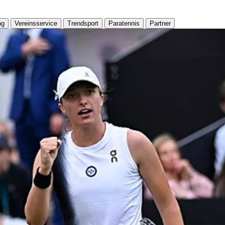
ng
Vereinsservice
Trendsport
Paratennis
Partner