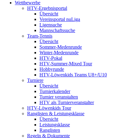
Wettbewerbe
HTV-Ergebnisportal
Übersicht
Vereinsportal nuLiga
Ligensuche
Mannschaftssuche
Team-Tennis
Übersicht
Sommer-Medenrunde
Winter-Medenrunde
HTV-Pokal
HTV-Summer-Mixed Tour
Hobbyrunde
HTV-Löwenkids Teams U8+/U10
Turniere
Übersicht
Turnierkalender
Turnier veranstalten
HTV als Turnierveranstalter
HTV-Löwenkids Tour
Ranglisten & Leistungsklasse
Übersicht
Leistungsklasse
Ranglisten
Regeln & Dokumente