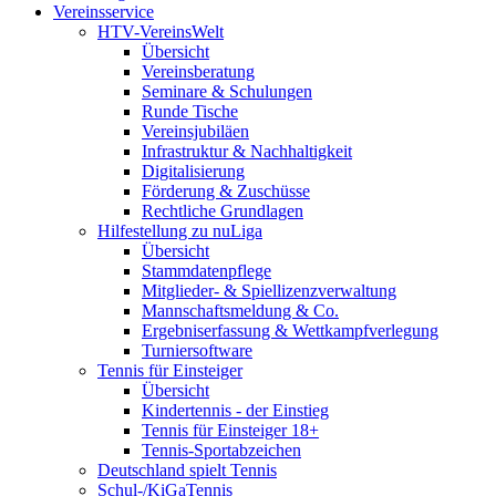
Vereinsservice
HTV-VereinsWelt
Übersicht
Vereinsberatung
Seminare & Schulungen
Runde Tische
Vereinsjubiläen
Infrastruktur & Nachhaltigkeit
Digitalisierung
Förderung & Zuschüsse
Rechtliche Grundlagen
Hilfestellung zu nuLiga
Übersicht
Stammdatenpflege
Mitglieder- & Spiellizenzverwaltung
Mannschaftsmeldung & Co.
Ergebniserfassung & Wettkampfverlegung
Turniersoftware
Tennis für Einsteiger
Übersicht
Kindertennis - der Einstieg
Tennis für Einsteiger 18+
Tennis-Sportabzeichen
Deutschland spielt Tennis
Schul-/KiGaTennis