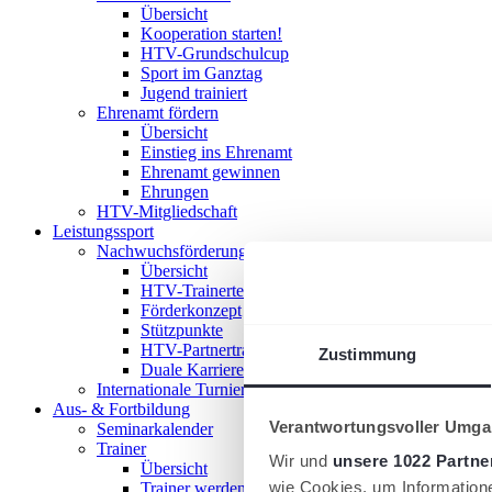
Übersicht
Kooperation starten!
HTV-Grundschulcup
Sport im Ganztag
Jugend trainiert
Ehrenamt fördern
Übersicht
Einstieg ins Ehrenamt
Ehrenamt gewinnen
Ehrungen
HTV-Mitgliedschaft
Leistungssport
Nachwuchsförderung im HTV
Übersicht
HTV-Trainerteam
Förderkonzept
Stützpunkte
HTV-Partnertrainer
Zustimmung
Duale Karriere
Internationale Turniere
Aus- & Fortbildung
Verantwortungsvoller Umgan
Seminarkalender
Trainer
Wir und
unsere 1022 Partne
Übersicht
wie Cookies, um Information
Trainer werden!