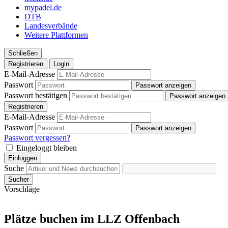
mypadel.de
DTB
Landesverbände
Weitere Plattformen
Schließen
Registrieren
Login
E-Mail-Adresse
Passwort
Passwort anzeigen
Passwort bestätigen
Passwort anzeigen
Registrieren
E-Mail-Adresse
Passwort
Passwort anzeigen
Passwort vergessen?
Eingeloggt bleiben
Einloggen
Suche
Sucher
Vorschläge
Plätze buchen im LLZ Offenbach