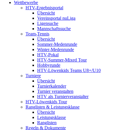
Wettbewerbe
HTV-Ergebnisportal
Übersicht
Vereinsportal nuLiga
Ligensuche
Mannschaftssuche
Team-Tennis
Übersicht
Sommer-Medenrunde
Winter-Medenrunde
HTV-Pokal
HTV-Summer-Mixed Tour
Hobbyrunde
HTV-Löwenkids Teams U8+/U10
Turniere
Übersicht
Turnierkalender
Turnier veranstalten
HTV als Turnierveranstalter
HTV-Löwenkids Tour
Ranglisten & Leistungsklasse
Übersicht
Leistungsklasse
Ranglisten
Regeln & Dokumente