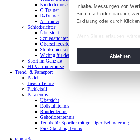
Kindertennisassistent
Inhalte, Messungen von Werb
C-Trainer
Sie entscheiden darüber, wer
B-Trainer
Erklärung oder durch Klicken
A-Trainer
Schiedsrichter
Übersicht
Wenn Sie es erlauben, würde
Schiedsrichter werden!
Oberschiedsrichter
Informationen über Ih
Stuhlschiedsrichter
Ihr Gerät durch aktiv
Wichtig für den Spieltag
Ablehnen
Sport im Ganztag
Erfahren Sie mehr darüber, w
HTV-Trainerbörse
Einzelheiten
fest.
Trend- & Parasport
Padel
Beach Tennis
Wir verwenden Cookies, um I
Pickleball
und die Zugriffe auf unsere 
Paratennis
Website an unsere Partner fü
Übersicht
Rollstuhltennis
möglicherweise mit weiteren
Blindentennis
der Dienste gesammelt habe
Gehörlosentennis
angepasst werden.
Tennis für Sportler mit geistiger Behinderung
Para Standing Tennis
tennis.de