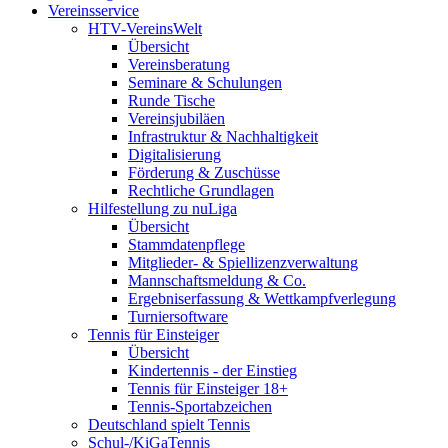
Vereinsservice
HTV-VereinsWelt
Übersicht
Vereinsberatung
Seminare & Schulungen
Runde Tische
Vereinsjubiläen
Infrastruktur & Nachhaltigkeit
Digitalisierung
Förderung & Zuschüsse
Rechtliche Grundlagen
Hilfestellung zu nuLiga
Übersicht
Stammdatenpflege
Mitglieder- & Spiellizenzverwaltung
Mannschaftsmeldung & Co.
Ergebniserfassung & Wettkampfverlegung
Turniersoftware
Tennis für Einsteiger
Übersicht
Kindertennis - der Einstieg
Tennis für Einsteiger 18+
Tennis-Sportabzeichen
Deutschland spielt Tennis
Schul-/KiGaTennis