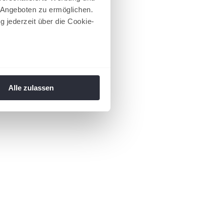
 Angeboten zu ermöglichen.
g jederzeit über die Cookie-
au sein können
zieren
Alle zulassen
hre Präferenzen im
Abschnitt
 Medien anbieten zu können
hrer Verwendung unserer
 führen diese Informationen
ie im Rahmen Ihrer Nutzung
 Footer aufgerufen und