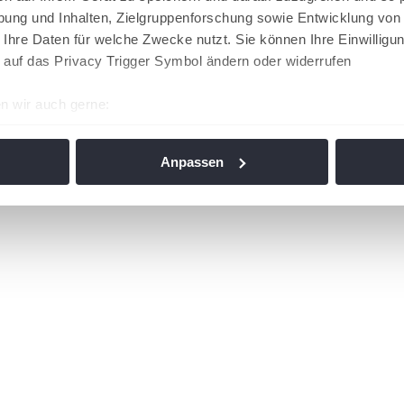
ung und Inhalten, Zielgruppenforschung sowie Entwicklung von
 Ihre Daten für welche Zwecke nutzt. Sie können Ihre Einwilligun
 auf das Privacy Trigger Symbol ändern oder widerrufen
n wir auch gerne:
re geografische Lage erfassen, welche bis auf einige Meter gen
es Scannen nach bestimmten Merkmalen (Fingerprinting) identifi
Anpassen
ie Ihre persönlichen Daten verarbeitet werden, und legen Sie I
nhalte und Anzeigen zu personalisieren, Funktionen für soziale
Website zu analysieren. Außerdem geben wir Informationen zu I
r soziale Medien, Werbung und Analysen weiter. Unsere Partner
 Daten zusammen, die Sie ihnen bereitgestellt haben oder die s
n. Die
Cookie-Einstellungen
können jederzeit über den Link im