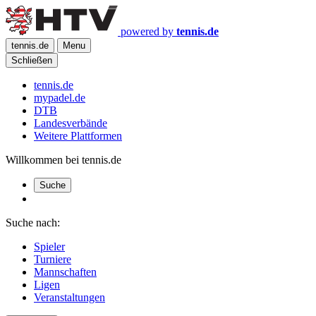
powered by
tennis.de
tennis.de
Menu
Schließen
tennis.de
mypadel.de
DTB
Landesverbände
Weitere Plattformen
Willkommen bei tennis.de
Suche
Suche nach:
Spieler
Turniere
Mannschaften
Ligen
Veranstaltungen