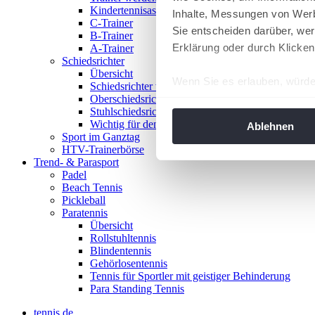
Kindertennisassistent
Inhalte, Messungen von Werb
C-Trainer
Sie entscheiden darüber, wer
B-Trainer
Erklärung oder durch Klicken
A-Trainer
Schiedsrichter
Übersicht
Wenn Sie es erlauben, würde
Schiedsrichter werden!
Oberschiedsrichter
Informationen über Ih
Stuhlschiedsrichter
Ihr Gerät durch aktiv
Wichtig für den Spieltag
Ablehnen
Sport im Ganztag
Erfahren Sie mehr darüber, w
HTV-Trainerbörse
Einzelheiten
fest.
Trend- & Parasport
Padel
Beach Tennis
Wir verwenden Cookies, um I
Pickleball
und die Zugriffe auf unsere 
Paratennis
Website an unsere Partner fü
Übersicht
Rollstuhltennis
möglicherweise mit weiteren
Blindentennis
der Dienste gesammelt habe
Gehörlosentennis
angepasst werden.
Tennis für Sportler mit geistiger Behinderung
Para Standing Tennis
tennis.de