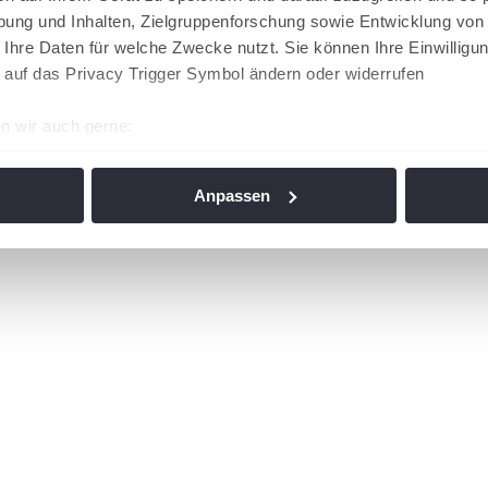
ung und Inhalten, Zielgruppenforschung sowie Entwicklung von
 Ihre Daten für welche Zwecke nutzt. Sie können Ihre Einwilligun
 auf das Privacy Trigger Symbol ändern oder widerrufen
n wir auch gerne:
re geografische Lage erfassen, welche bis auf einige Meter gen
es Scannen nach bestimmten Merkmalen (Fingerprinting) identifi
Anpassen
ie Ihre persönlichen Daten verarbeitet werden, und legen Sie I
nhalte und Anzeigen zu personalisieren, Funktionen für soziale
Website zu analysieren. Außerdem geben wir Informationen zu I
r soziale Medien, Werbung und Analysen weiter. Unsere Partner
 Daten zusammen, die Sie ihnen bereitgestellt haben oder die s
n. Die
Cookie-Einstellungen
können jederzeit über den Link im