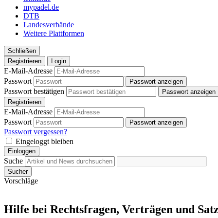
mypadel.de
DTB
Landesverbände
Weitere Plattformen
Schließen
Registrieren
Login
E-Mail-Adresse
Passwort
Passwort anzeigen
Passwort bestätigen
Passwort anzeigen
Registrieren
E-Mail-Adresse
Passwort
Passwort anzeigen
Passwort vergessen?
Eingeloggt bleiben
Einloggen
Suche
Sucher
Vorschläge
Hilfe bei Rechtsfragen, Verträgen und Sa