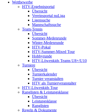
Wettbewerbe
HTV-Ergebnisportal
Übersicht
Vereinsportal nuLiga
Ligensuche
Mannschaftssuche
Team-Tennis
Übersicht
Sommer-Medenrunde
Winter-Medenrunde
HTV-Pokal
HTV-Summer-Mixed Tour
Hobbyrunde
HTV-Löwenkids Teams U8+/U10
Turniere
Übersicht
Turnierkalender
Turnier veranstalten
HTV als Turnierveranstalter
HTV-Löwenkids Tour
Ranglisten & Leistungsklasse
Übersicht
Leistungsklasse
Ranglisten
Regeln & Dokumente