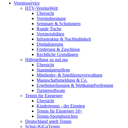
Vereinsservice
HTV-VereinsWelt
Übersicht
Vereinsberatung
Seminare & Schulungen
Runde Tische
Vereinsjubiläen
Infrastruktur & Nachhaltigkeit
Digitalisierung
Förderung & Zuschüsse
Rechtliche Grundlagen
Hilfestellung zu nuLiga
Übersicht
Stammdatenpflege
Mitglieder- & Spiellizenzverwaltung
Mannschaftsmeldung & Co.
Ergebniserfassung & Wettkampfverlegung
Turniersoftware
Tennis für Einsteiger
Übersicht
Kindertennis - der Einstieg
Tennis für Einsteiger 18+
Tennis-Sportabzeichen
Deutschland spielt Tennis
Schul-/KiGaTennis