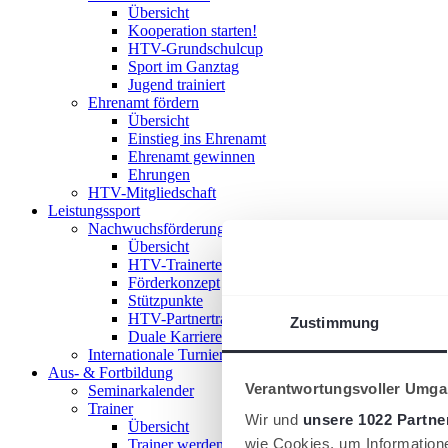
Übersicht
Kooperation starten!
HTV-Grundschulcup
Sport im Ganztag
Jugend trainiert
Ehrenamt fördern
Übersicht
Einstieg ins Ehrenamt
Ehrenamt gewinnen
Ehrungen
HTV-Mitgliedschaft
Leistungssport
Nachwuchsförderung im HTV
Übersicht
HTV-Trainerteam
Förderkonzept
Stützpunkte
HTV-Partnertrainer
Zustimmung
Duale Karriere
Internationale Turniere
Aus- & Fortbildung
Verantwortungsvoller Umgan
Seminarkalender
Trainer
Wir und
unsere 1022 Partne
Übersicht
wie Cookies, um Information
Trainer werden!