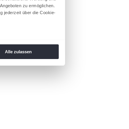
 Angeboten zu ermöglichen.
g jederzeit über die Cookie-
au sein können
zieren
Alle zulassen
hre Präferenzen im
Abschnitt
 Medien anbieten zu können
hrer Verwendung unserer
 führen diese Informationen
ie im Rahmen Ihrer Nutzung
 Footer aufgerufen und