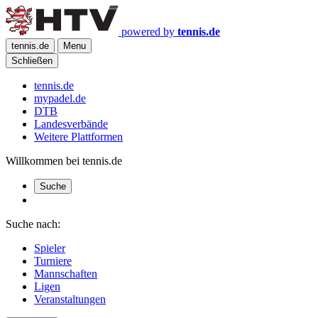
powered by
tennis.de
tennis.de
Menu
Schließen
tennis.de
mypadel.de
DTB
Landesverbände
Weitere Plattformen
Willkommen bei tennis.de
Suche
Suche nach:
Spieler
Turniere
Mannschaften
Ligen
Veranstaltungen