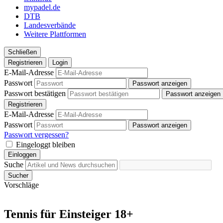
mypadel.de
DTB
Landesverbände
Weitere Plattformen
Schließen
Registrieren
Login
E-Mail-Adresse
Passwort
Passwort anzeigen
Passwort bestätigen
Passwort anzeigen
Registrieren
E-Mail-Adresse
Passwort
Passwort anzeigen
Passwort vergessen?
Eingeloggt bleiben
Einloggen
Suche
Sucher
Vorschläge
Tennis für Einsteiger 18+