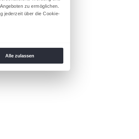
 Angeboten zu ermöglichen.
g jederzeit über die Cookie-
au sein können
zieren
Alle zulassen
hre Präferenzen im
Abschnitt
 Medien anbieten zu können
hrer Verwendung unserer
 führen diese Informationen
ie im Rahmen Ihrer Nutzung
 Footer aufgerufen und