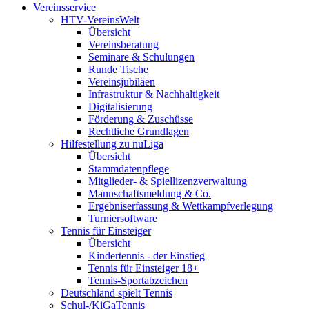
Vereinsservice
HTV-VereinsWelt
Übersicht
Vereinsberatung
Seminare & Schulungen
Runde Tische
Vereinsjubiläen
Infrastruktur & Nachhaltigkeit
Digitalisierung
Förderung & Zuschüsse
Rechtliche Grundlagen
Hilfestellung zu nuLiga
Übersicht
Stammdatenpflege
Mitglieder- & Spiellizenzverwaltung
Mannschaftsmeldung & Co.
Ergebniserfassung & Wettkampfverlegung
Turniersoftware
Tennis für Einsteiger
Übersicht
Kindertennis - der Einstieg
Tennis für Einsteiger 18+
Tennis-Sportabzeichen
Deutschland spielt Tennis
Schul-/KiGaTennis