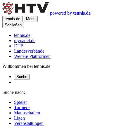
powered by
tennis.de
tennis.de
Menu
Schließen
tennis.de
mypadel.de
DTB
Landesverbände
Weitere Plattformen
Willkommen bei tennis.de
Suche
Suche nach:
Spieler
Turniere
Mannschaften
Ligen
Veranstaltungen