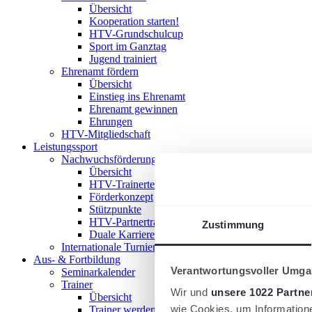
Übersicht
Kooperation starten!
HTV-Grundschulcup
Sport im Ganztag
Jugend trainiert
Ehrenamt fördern
Übersicht
Einstieg ins Ehrenamt
Ehrenamt gewinnen
Ehrungen
HTV-Mitgliedschaft
Leistungssport
Nachwuchsförderung im HTV
Übersicht
HTV-Trainerteam
Förderkonzept
Stützpunkte
HTV-Partnertrainer
Zustimmung
Duale Karriere
Internationale Turniere
Aus- & Fortbildung
Verantwortungsvoller Umgan
Seminarkalender
Trainer
Wir und
unsere 1022 Partne
Übersicht
wie Cookies, um Information
Trainer werden!