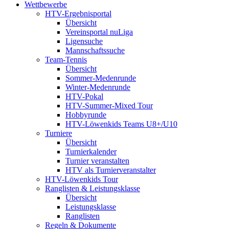
Wettbewerbe
HTV-Ergebnisportal
Übersicht
Vereinsportal nuLiga
Ligensuche
Mannschaftssuche
Team-Tennis
Übersicht
Sommer-Medenrunde
Winter-Medenrunde
HTV-Pokal
HTV-Summer-Mixed Tour
Hobbyrunde
HTV-Löwenkids Teams U8+/U10
Turniere
Übersicht
Turnierkalender
Turnier veranstalten
HTV als Turnierveranstalter
HTV-Löwenkids Tour
Ranglisten & Leistungsklasse
Übersicht
Leistungsklasse
Ranglisten
Regeln & Dokumente