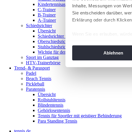
Kindertennisassistent
Inhalte, Messungen von Werb
C-Trainer
Sie entscheiden darüber, wer
B-Trainer
Erklärung oder durch Klicken
A-Trainer
Schiedsrichter
Übersicht
Wenn Sie es erlauben, würde
Schiedsrichter werden!
Oberschiedsrichter
Informationen über Ih
Stuhlschiedsrichter
Ihr Gerät durch aktiv
Wichtig für den Spieltag
Ablehnen
Sport im Ganztag
Erfahren Sie mehr darüber, w
HTV-Trainerbörse
Einzelheiten
fest.
Trend- & Parasport
Padel
Beach Tennis
Wir verwenden Cookies, um I
Pickleball
und die Zugriffe auf unsere 
Paratennis
Website an unsere Partner fü
Übersicht
Rollstuhltennis
möglicherweise mit weiteren
Blindentennis
der Dienste gesammelt habe
Gehörlosentennis
angepasst werden.
Tennis für Sportler mit geistiger Behinderung
Para Standing Tennis
tennis.de