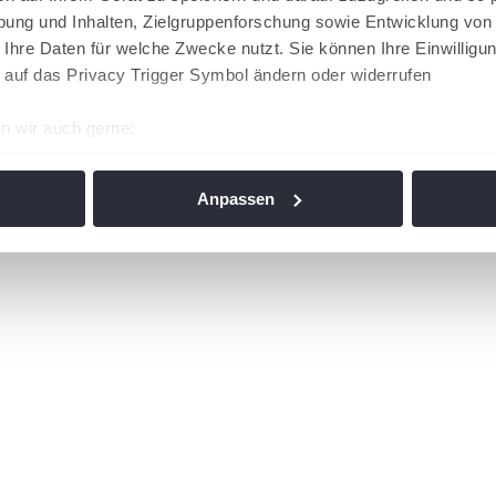
ung und Inhalten, Zielgruppenforschung sowie Entwicklung von
 Ihre Daten für welche Zwecke nutzt. Sie können Ihre Einwilligun
 auf das Privacy Trigger Symbol ändern oder widerrufen
n wir auch gerne:
re geografische Lage erfassen, welche bis auf einige Meter gen
es Scannen nach bestimmten Merkmalen (Fingerprinting) identifi
Anpassen
ie Ihre persönlichen Daten verarbeitet werden, und legen Sie I
nhalte und Anzeigen zu personalisieren, Funktionen für soziale
Website zu analysieren. Außerdem geben wir Informationen zu I
r soziale Medien, Werbung und Analysen weiter. Unsere Partner
 Daten zusammen, die Sie ihnen bereitgestellt haben oder die s
n. Die
Cookie-Einstellungen
können jederzeit über den Link im