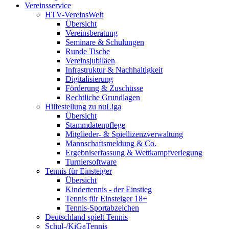
Vereinsservice
HTV-VereinsWelt
Übersicht
Vereinsberatung
Seminare & Schulungen
Runde Tische
Vereinsjubiläen
Infrastruktur & Nachhaltigkeit
Digitalisierung
Förderung & Zuschüsse
Rechtliche Grundlagen
Hilfestellung zu nuLiga
Übersicht
Stammdatenpflege
Mitglieder- & Spiellizenzverwaltung
Mannschaftsmeldung & Co.
Ergebniserfassung & Wettkampfverlegung
Turniersoftware
Tennis für Einsteiger
Übersicht
Kindertennis - der Einstieg
Tennis für Einsteiger 18+
Tennis-Sportabzeichen
Deutschland spielt Tennis
Schul-/KiGaTennis