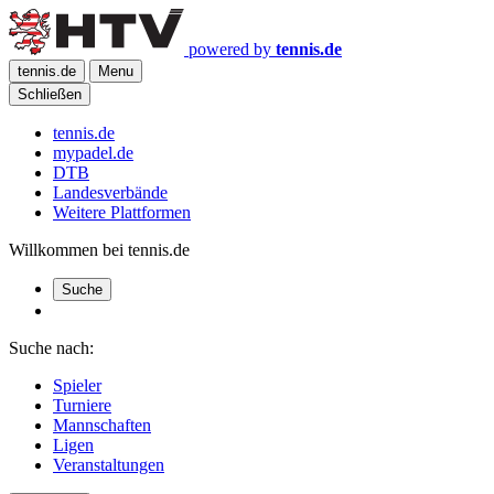
powered by
tennis.de
tennis.de
Menu
Schließen
tennis.de
mypadel.de
DTB
Landesverbände
Weitere Plattformen
Willkommen bei tennis.de
Suche
Suche nach:
Spieler
Turniere
Mannschaften
Ligen
Veranstaltungen