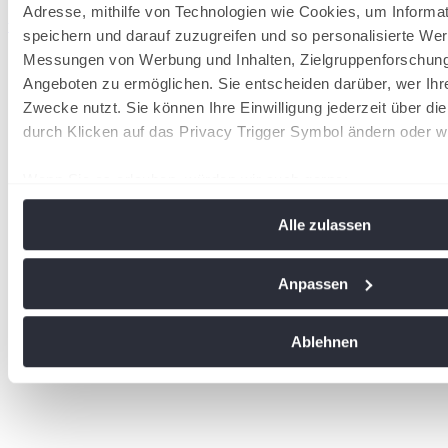
Adresse, mithilfe von Technologien wie Cookies, um Informa
wird in einer neuen Registerkarte geöffnet
speichern und darauf zuzugreifen und so personalisierte Wer
Messungen von Werbung und Inhalten, Zielgruppenforschun
Angeboten zu ermöglichen. Sie entscheiden darüber, wer Ihr
Zwecke nutzt. Sie können Ihre Einwilligung jederzeit über di
durch Klicken auf das Privacy Trigger Symbol ändern oder w
Wenn Sie es erlauben, würden wir auch gerne:
Informationen über Ihre geografische Lage erfassen, 
Alle zulassen
Meter genau sein können
Ihr Gerät durch aktives Scannen nach bestimmten Me
identifizieren
Anpassen
Erfahren Sie mehr darüber, wie Ihre persönlichen Daten vera
Sie Ihre Präferenzen im
Abschnitt Einzelheiten
fest.
Ablehnen
Wir verwenden Cookies, um Inhalte und Anzeigen zu personal
soziale Medien anbieten zu können und die Zugriffe auf uns
analysieren. Außerdem geben wir Informationen zu Ihrer Ve