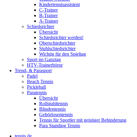
Kindertennisassistent
C-Trainer
B-Trainer
A-Trainer
Schiedsrichter
Übersicht
Schiedsrichter werden!
Oberschiedsrichter
Stuhlschiedsrichter
Wichtig für den Spieltag
Sport im Ganztag
HTV-Trainerbörse
Trend- & Parasport
Padel
Beach Tennis
Pickleball
Paratennis
Übersicht
Rollstuhltennis
Blindentennis
Gehörlosentennis
Tennis für Sportler mit geistiger Behinderung
Para Standing Tennis
tennis.de