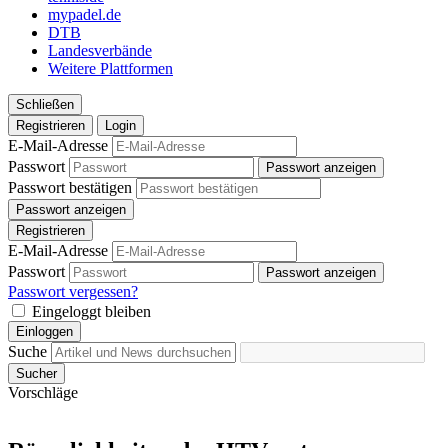
mypadel.de
DTB
Landesverbände
Weitere Plattformen
Schließen
Registrieren
Login
E-Mail-Adresse
Passwort
Passwort anzeigen
Passwort bestätigen
Passwort anzeigen
Registrieren
E-Mail-Adresse
Passwort
Passwort anzeigen
Passwort vergessen?
Eingeloggt bleiben
Einloggen
Suche
Sucher
Vorschläge