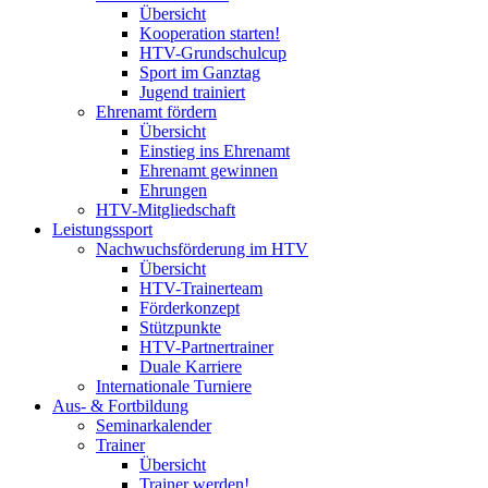
Übersicht
Kooperation starten!
HTV-Grundschulcup
Sport im Ganztag
Jugend trainiert
Ehrenamt fördern
Übersicht
Einstieg ins Ehrenamt
Ehrenamt gewinnen
Ehrungen
HTV-Mitgliedschaft
Leistungssport
Nachwuchsförderung im HTV
Übersicht
HTV-Trainerteam
Förderkonzept
Stützpunkte
HTV-Partnertrainer
Duale Karriere
Internationale Turniere
Aus- & Fortbildung
Seminarkalender
Trainer
Übersicht
Trainer werden!