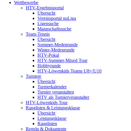
Wettbewerbe
HTV-Ergebnisportal
Übersicht
Vereinsportal nuLiga
Ligensuche
Mannschaftssuche
Team-Tennis
Übersicht
Sommer-Medenrunde
Winter-Medenrunde
HTV-Pokal
HTV-Summer-Mixed Tour
Hobbyrunde
HTV-Löwenkids Teams U8+/U10
Turniere
Übersicht
Turnierkalender
Turnier veranstalten
HTV als Turnierveranstalter
HTV-Löwenkids Tour
Ranglisten & Leistungsklasse
Übersicht
Leistungsklasse
Ranglisten
Regeln & Dokumente