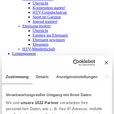
Übersicht
Kooperation starten!
HTV-Grundschulcup
Sport im Ganztag
Jugend trainiert
Ehrenamt fördern
Übersicht
Einstieg ins Ehrenamt
Ehrenamt gewinnen
Ehrungen
HTV-Mitgliedschaft
Leistungssport
Nachwuchsförderung im HTV
Übersicht
HTV-Trainerteam
Förderkonzept
Stützpunkte
Zustimmung
Details
Anzeigeneinstellungen
Über
HTV-Partnertrainer
Duale Karriere
Internationale Turniere
Verantwortungsvoller Umgang mit Ihren Daten
Aus- & Fortbildung
Seminarkalender
Wir und
unsere 1022 Partner
verarbeiten Ihre
Trainer
Übersicht
persönlichen Daten, wie z. B. Ihre IP-Adresse, mithilfe
Trainer werden!