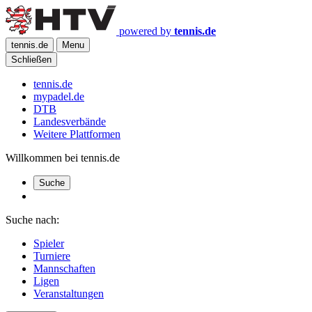
powered by
tennis.de
tennis.de
Menu
Schließen
tennis.de
mypadel.de
DTB
Landesverbände
Weitere Plattformen
Willkommen bei tennis.de
Suche
Suche nach:
Spieler
Turniere
Mannschaften
Ligen
Veranstaltungen