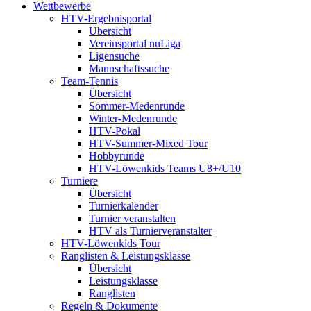
Wettbewerbe
HTV-Ergebnisportal
Übersicht
Vereinsportal nuLiga
Ligensuche
Mannschaftssuche
Team-Tennis
Übersicht
Sommer-Medenrunde
Winter-Medenrunde
HTV-Pokal
HTV-Summer-Mixed Tour
Hobbyrunde
HTV-Löwenkids Teams U8+/U10
Turniere
Übersicht
Turnierkalender
Turnier veranstalten
HTV als Turnierveranstalter
HTV-Löwenkids Tour
Ranglisten & Leistungsklasse
Übersicht
Leistungsklasse
Ranglisten
Regeln & Dokumente