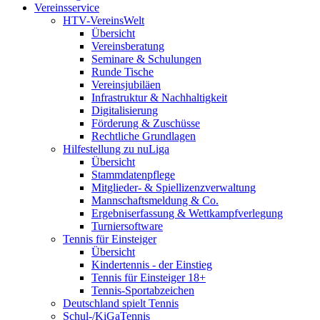
Vereinsservice
HTV-VereinsWelt
Übersicht
Vereinsberatung
Seminare & Schulungen
Runde Tische
Vereinsjubiläen
Infrastruktur & Nachhaltigkeit
Digitalisierung
Förderung & Zuschüsse
Rechtliche Grundlagen
Hilfestellung zu nuLiga
Übersicht
Stammdatenpflege
Mitglieder- & Spiellizenzverwaltung
Mannschaftsmeldung & Co.
Ergebniserfassung & Wettkampfverlegung
Turniersoftware
Tennis für Einsteiger
Übersicht
Kindertennis - der Einstieg
Tennis für Einsteiger 18+
Tennis-Sportabzeichen
Deutschland spielt Tennis
Schul-/KiGaTennis