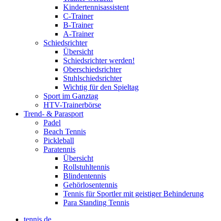
Kindertennisassistent
C-Trainer
B-Trainer
A-Trainer
Schiedsrichter
Übersicht
Schiedsrichter werden!
Oberschiedsrichter
Stuhlschiedsrichter
Wichtig für den Spieltag
Sport im Ganztag
HTV-Trainerbörse
Trend- & Parasport
Padel
Beach Tennis
Pickleball
Paratennis
Übersicht
Rollstuhltennis
Blindentennis
Gehörlosentennis
Tennis für Sportler mit geistiger Behinderung
Para Standing Tennis
tennis.de