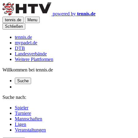
powered by
tennis.de
tennis.de
Menu
Schließen
tennis.de
mypadel.de
DTB
Landesverbände
Weitere Plattformen
Willkommen bei tennis.de
Suche
Suche nach:
Spieler
Turniere
Mannschaften
Ligen
Veranstaltungen