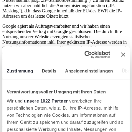
Nutzer stammt (sog. „IP-Standortbestimmung“). Zu Ihrem Schutz
nutzen wir aber natürlich die Anonymisierungsfunktion („IP-
Masking“), d.h. dass Google innerhalb der EU/des EWR die IP-
Adressen um das letzte Oktett kürzt.
Google agiert als Auftragsverarbeiter und wir haben einen
entsprechenden Vertrag mit Google geschlossen. Die durch Ihre
Nutzung unserer Website erzeugten statistischen
Nutzungsinformationen inkl. Ihrer gekürzten IP-Adresse
werden in
der Regel an einen Server von Google in den USA übertragen und
dort verarbeitet. Für diese Fälle hat sich Google nach eigenen
Angaben einen Maßstab auferlegt, der dem früheren EU-US
Privacy Shield entspricht und hat zugesagt, bei der internationalen
Datenübermittlung anwendbare Datenschutzgesetze einzuhalten.
Zustimmung
Details
Anzeigeneinstellungen
Über
Wir haben zudem sog. Standardvertragsklauseln mit Google
vereinbart, deren Zwecke die Einhaltung eines angemessenen
Datenschutzniveaus im Drittland ist.
Verantwortungsvoller Umgang mit Ihren Daten
Rechtsgrundlage ist die Erhebung und weitere Verarbeitung der
Informationen (die maximal für 14 Monate erfolgt) ist Ihre erteilte
Wir und
unsere 1022 Partner
verarbeiten Ihre
Einwilligung (Art. 6 Abs. 1 S. 1 lit. a DSGVO). Der Widerruf Ihrer
persönlichen Daten, wie z. B. Ihre IP-Adresse, mithilfe
Einwilligung ist jederzeit möglich, ohne dass davon die Zulässigkeit
von Technologien wie Cookies, um Informationen auf
der Verarbeitung bis zum Widerruf berührt wird. Den Widerruf
können Sie am einfachsten über unseren Consent-Manager
Ihrem Gerät zu speichern und darauf zuzugreifen und so
durchführen oder das Browser-Add on von Google installieren, das
personalisierte Werbung und Inhalte, Messungen von
über folgenden Link abrufbar ist: tools.google.com/dlpage/gaoptout?