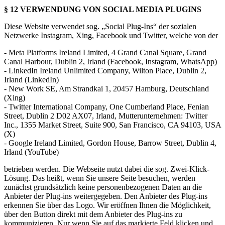
§ 12 VERWENDUNG VON SOCIAL MEDIA PLUGINS
Diese Website verwendet sog. „Social Plug-Ins“ der sozialen
Netzwerke Instagram, Xing, Facebook und Twitter, welche von der
- Meta Platforms Ireland Limited, 4 Grand Canal Square, Grand
Canal Harbour, Dublin 2, Irland (Facebook, Instagram, WhatsApp)
- LinkedIn Ireland Unlimited Company, Wilton Place, Dublin 2,
Irland (LinkedIn)
- New Work SE, Am Strandkai 1, 20457 Hamburg, Deutschland
(Xing)
- Twitter International Company, One Cumberland Place, Fenian
Street, Dublin 2 D02 AX07, Irland, Mutterunternehmen: Twitter
Inc., 1355 Market Street, Suite 900, San Francisco, CA 94103, USA
(X)
- Google Ireland Limited, Gordon House, Barrow Street, Dublin 4,
Irland (YouTube)
betrieben werden. Die Webseite nutzt dabei die sog. Zwei-Klick-
Lösung. Das heißt, wenn Sie unsere Seite besuchen, werden
zunächst grundsätzlich keine personenbezogenen Daten an die
Anbieter der Plug-ins weitergegeben. Den Anbieter des Plug-ins
erkennen Sie über das Logo. Wir eröffnen Ihnen die Möglichkeit,
über den Button direkt mit dem Anbieter des Plug-ins zu
kommunizieren. Nur wenn Sie auf das markierte Feld klicken und