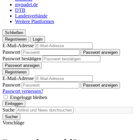
mypadel.de
DTB
Landesverbände
Weitere Plattformen
Schließen
Registrieren
Login
E-Mail-Adresse
Passwort
Passwort anzeigen
Passwort bestätigen
Passwort anzeigen
Registrieren
E-Mail-Adresse
Passwort
Passwort anzeigen
Passwort vergessen?
Eingeloggt bleiben
Einloggen
Suche
Sucher
Vorschläge