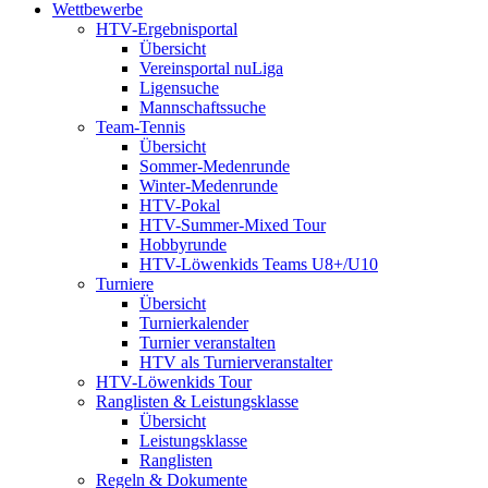
Wettbewerbe
HTV-Ergebnisportal
Übersicht
Vereinsportal nuLiga
Ligensuche
Mannschaftssuche
Team-Tennis
Übersicht
Sommer-Medenrunde
Winter-Medenrunde
HTV-Pokal
HTV-Summer-Mixed Tour
Hobbyrunde
HTV-Löwenkids Teams U8+/U10
Turniere
Übersicht
Turnierkalender
Turnier veranstalten
HTV als Turnierveranstalter
HTV-Löwenkids Tour
Ranglisten & Leistungsklasse
Übersicht
Leistungsklasse
Ranglisten
Regeln & Dokumente