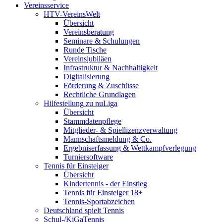
Vereinsservice
HTV-VereinsWelt
Übersicht
Vereinsberatung
Seminare & Schulungen
Runde Tische
Vereinsjubiläen
Infrastruktur & Nachhaltigkeit
Digitalisierung
Förderung & Zuschüsse
Rechtliche Grundlagen
Hilfestellung zu nuLiga
Übersicht
Stammdatenpflege
Mitglieder- & Spiellizenzverwaltung
Mannschaftsmeldung & Co.
Ergebniserfassung & Wettkampfverlegung
Turniersoftware
Tennis für Einsteiger
Übersicht
Kindertennis - der Einstieg
Tennis für Einsteiger 18+
Tennis-Sportabzeichen
Deutschland spielt Tennis
Schul-/KiGaTennis