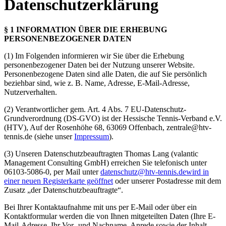
Datenschutzerklärung
§ 1 INFORMATION ÜBER DIE ERHEBUNG
PERSONENBEZOGENER DATEN
(1) Im Folgenden informieren wir Sie über die Erhebung
personenbezogener Daten bei der Nutzung unserer Website.
Personenbezogene Daten sind alle Daten, die auf Sie persönlich
beziehbar sind, wie z. B. Name, Adresse, E-Mail-Adresse,
Nutzerverhalten.
(2) Verantwortlicher gem. Art. 4 Abs. 7 EU-Datenschutz-
Grundverordnung (DS-GVO) ist der Hessische Tennis-Verband e.V.
(HTV), Auf der Rosenhöhe 68, 63069 Offenbach, zentrale@htv-
tennis.de (siehe unser
Impressum
).
(3) Unseren Datenschutzbeauftragten Thomas Lang (valantic
Management Consulting GmbH) erreichen Sie telefonisch unter
06103-5086-0, per Mail unter
datenschutz@htv-tennis.de
wird in
einer neuen Registerkarte geöffnet
oder unserer Postadresse mit dem
Zusatz „der Datenschutzbeauftragte“.
Bei Ihrer Kontaktaufnahme mit uns per E-Mail oder über ein
Kontaktformular werden die von Ihnen mitgeteilten Daten (Ihre E-
Mail-Adresse, Ihr Vor- und Nachname, Anrede sowie der Inhalt