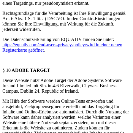
personalisieren, Funktionen für soziale Medien anbieten
eines Targetings, nur pseudonymisiert erkannt.
zu können und die Zugriffe auf unsere Website zu
Rechtsgrundlage für die Verarbeitung ist Ihre Einwilligung gemäß
analysieren. Außerdem geben wir Informationen zu Ihrer
Art. 6 Abs. 1 S. 1 lit. a) DSGVO. In den Cookie-Einstellungen
Verwendung unserer Website an unsere Partner für
können Sie Ihre Einwilligung, mit Wirkung für die Zukunft,
jederzeit widerrufen.
soziale Medien, Werbung und Analysen weiter. Unsere
Partner führen diese Informationen möglicherweise mit
Die Datenschutzerklärung von EQUATIV finden Sie unter:
weiteren Daten zusammen, die Sie ihnen bereitgestellt
https://equativ.com/end-users-privacy-policy/
wird in einer neuen
Registerkarte geöffnet
.
haben oder die sie im Rahmen Ihrer Nutzung der Dienste
gesammelt haben. Die
Cookie-Einstellungen
können
jederzeit über den Link im Footer aufgerufen und
§ 10 ADOBE TARGET
angepasst werden.
Diese Website nutzt Adobe Target der Adobe Systems Software
Ireland Limited mit Sitz in 4-6 Riverwalk, Citywest Business
Campus, Dublin 24, Republic of Ireland.
Mit Hilfe der Software werden Online-Tests entworfen und
ausgeführt, Zielgruppensegmente erstellt und das Targeting für
Inhalte und Online-Erlebnisse automatisiert. Durch die Nutzung der
Software kann daher analysiert werden, welche Varianten einer
Website eine höhere Nutzerakzeptanz erzielen, um mit dieser
Erkenntnis die Website zu optimieren. Zudem können für