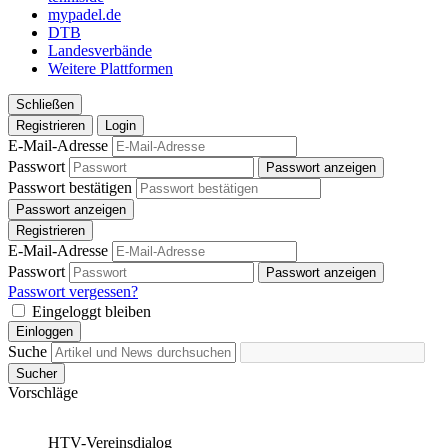
Partner führen diese Informationen möglicherweise mit
mypadel.de
weiteren Daten zusammen, die Sie ihnen bereitgestellt
DTB
Landesverbände
haben oder die sie im Rahmen Ihrer Nutzung der Dienste
Weitere Plattformen
gesammelt haben. Die
Cookie-Einstellungen
können
jederzeit über den Link im Footer aufgerufen und
Schließen
angepasst werden.
Registrieren
Login
E-Mail-Adresse
Passwort
Passwort anzeigen
Passwort bestätigen
Passwort anzeigen
Registrieren
E-Mail-Adresse
Passwort
Passwort anzeigen
Passwort vergessen?
Eingeloggt bleiben
Einloggen
Suche
Sucher
Vorschläge
HTV-Vereinsdialog