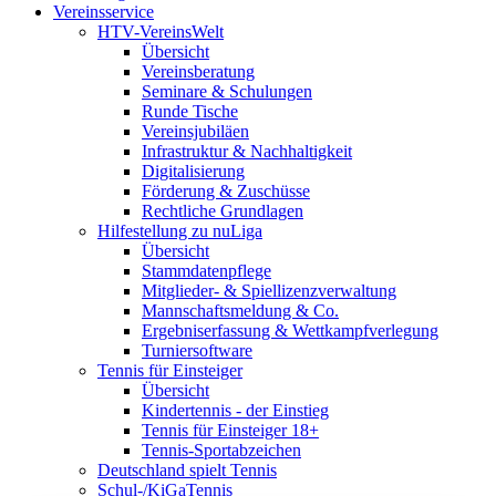
Vereinsservice
HTV-VereinsWelt
Übersicht
Vereinsberatung
Seminare & Schulungen
Runde Tische
Vereinsjubiläen
Infrastruktur & Nachhaltigkeit
Digitalisierung
Förderung & Zuschüsse
Rechtliche Grundlagen
Hilfestellung zu nuLiga
Übersicht
Stammdatenpflege
Mitglieder- & Spiellizenzverwaltung
Mannschaftsmeldung & Co.
Ergebniserfassung & Wettkampfverlegung
Turniersoftware
Tennis für Einsteiger
Übersicht
Kindertennis - der Einstieg
Tennis für Einsteiger 18+
Tennis-Sportabzeichen
Deutschland spielt Tennis
Schul-/KiGaTennis