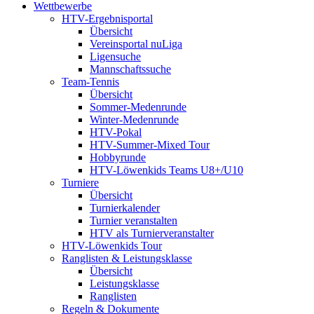
Wettbewerbe
HTV-Ergebnisportal
Übersicht
Vereinsportal nuLiga
Ligensuche
Mannschaftssuche
Team-Tennis
Übersicht
Sommer-Medenrunde
Winter-Medenrunde
HTV-Pokal
HTV-Summer-Mixed Tour
Hobbyrunde
HTV-Löwenkids Teams U8+/U10
Turniere
Übersicht
Turnierkalender
Turnier veranstalten
HTV als Turnierveranstalter
HTV-Löwenkids Tour
Ranglisten & Leistungsklasse
Übersicht
Leistungsklasse
Ranglisten
Regeln & Dokumente