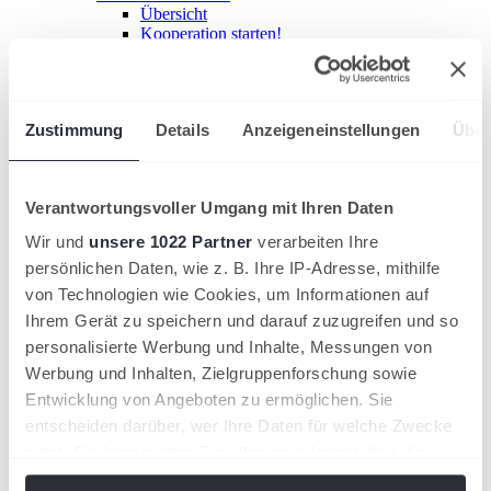
Übersicht
Kooperation starten!
HTV-Grundschulcup
Sport im Ganztag
Jugend trainiert
Ehrenamt fördern
Zustimmung
Details
Anzeigeneinstellungen
Über
Übersicht
Einstieg ins Ehrenamt
Ehrenamt gewinnen
Ehrungen
Verantwortungsvoller Umgang mit Ihren Daten
HTV-Mitgliedschaft
Leistungssport
Wir und
unsere 1022 Partner
verarbeiten Ihre
Nachwuchsförderung im HTV
persönlichen Daten, wie z. B. Ihre IP-Adresse, mithilfe
Übersicht
HTV-Trainerteam
von Technologien wie Cookies, um Informationen auf
Förderkonzept
Ihrem Gerät zu speichern und darauf zuzugreifen und so
Stützpunkte
personalisierte Werbung und Inhalte, Messungen von
HTV-Partnertrainer
Duale Karriere
Werbung und Inhalten, Zielgruppenforschung sowie
Internationale Turniere
Entwicklung von Angeboten zu ermöglichen. Sie
Aus- & Fortbildung
entscheiden darüber, wer Ihre Daten für welche Zwecke
Seminarkalender
Trainer
nutzt. Sie können Ihre Einwilligung jederzeit über die
Übersicht
Cookie-Erklärung oder durch Klicken auf das Privacy
Trainer werden!