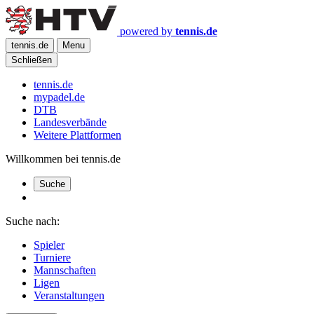
powered by
tennis.de
tennis.de
Menu
Schließen
tennis.de
mypadel.de
DTB
Landesverbände
Weitere Plattformen
Willkommen bei tennis.de
Suche
Suche nach:
Spieler
Turniere
Mannschaften
Ligen
Veranstaltungen