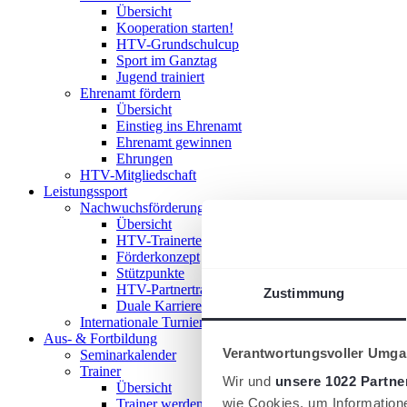
Übersicht
Kooperation starten!
HTV-Grundschulcup
Sport im Ganztag
Jugend trainiert
Ehrenamt fördern
Übersicht
Einstieg ins Ehrenamt
Ehrenamt gewinnen
Ehrungen
HTV-Mitgliedschaft
Leistungssport
Nachwuchsförderung im HTV
Übersicht
HTV-Trainerteam
Förderkonzept
Stützpunkte
HTV-Partnertrainer
Zustimmung
Duale Karriere
Internationale Turniere
Aus- & Fortbildung
Verantwortungsvoller Umgan
Seminarkalender
Trainer
Wir und
unsere 1022 Partne
Übersicht
wie Cookies, um Information
Trainer werden!