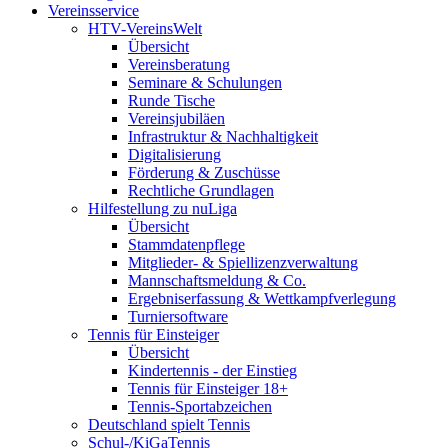
Vereinsservice
HTV-VereinsWelt
Übersicht
Vereinsberatung
Seminare & Schulungen
Runde Tische
Vereinsjubiläen
Infrastruktur & Nachhaltigkeit
Digitalisierung
Förderung & Zuschüsse
Rechtliche Grundlagen
Hilfestellung zu nuLiga
Übersicht
Stammdatenpflege
Mitglieder- & Spiellizenzverwaltung
Mannschaftsmeldung & Co.
Ergebniserfassung & Wettkampfverlegung
Turniersoftware
Tennis für Einsteiger
Übersicht
Kindertennis - der Einstieg
Tennis für Einsteiger 18+
Tennis-Sportabzeichen
Deutschland spielt Tennis
Schul-/KiGaTennis