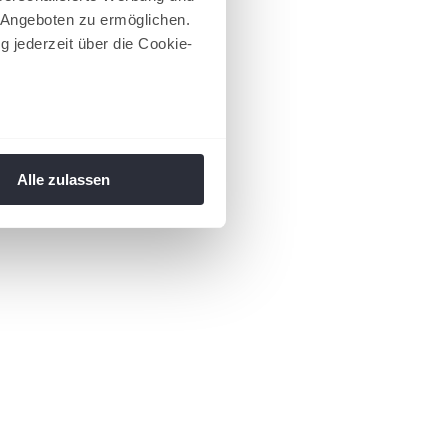
 Angeboten zu ermöglichen.
g jederzeit über die Cookie-
au sein können
zieren
Alle zulassen
hre Präferenzen im
Abschnitt
 Medien anbieten zu können
hrer Verwendung unserer
 führen diese Informationen
ie im Rahmen Ihrer Nutzung
 Footer aufgerufen und