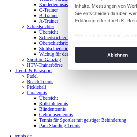
Kindertennisassistent
Inhalte, Messungen von Werb
C-Trainer
Sie entscheiden darüber, wer
B-Trainer
Erklärung oder durch Klicken
A-Trainer
Schiedsrichter
Übersicht
Wenn Sie es erlauben, würde
Schiedsrichter werden!
Oberschiedsrichter
Informationen über Ih
Stuhlschiedsrichter
Ihr Gerät durch aktiv
Wichtig für den Spieltag
Ablehnen
Sport im Ganztag
Erfahren Sie mehr darüber, w
HTV-Trainerbörse
Einzelheiten
fest.
Trend- & Parasport
Padel
Beach Tennis
Wir verwenden Cookies, um I
Pickleball
und die Zugriffe auf unsere 
Paratennis
Website an unsere Partner fü
Übersicht
Rollstuhltennis
möglicherweise mit weiteren
Blindentennis
der Dienste gesammelt habe
Gehörlosentennis
angepasst werden.
Tennis für Sportler mit geistiger Behinderung
Para Standing Tennis
tennis.de