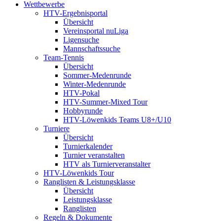
Wettbewerbe
HTV-Ergebnisportal
Übersicht
Vereinsportal nuLiga
Ligensuche
Mannschaftssuche
Team-Tennis
Übersicht
Sommer-Medenrunde
Winter-Medenrunde
HTV-Pokal
HTV-Summer-Mixed Tour
Hobbyrunde
HTV-Löwenkids Teams U8+/U10
Turniere
Übersicht
Turnierkalender
Turnier veranstalten
HTV als Turnierveranstalter
HTV-Löwenkids Tour
Ranglisten & Leistungsklasse
Übersicht
Leistungsklasse
Ranglisten
Regeln & Dokumente