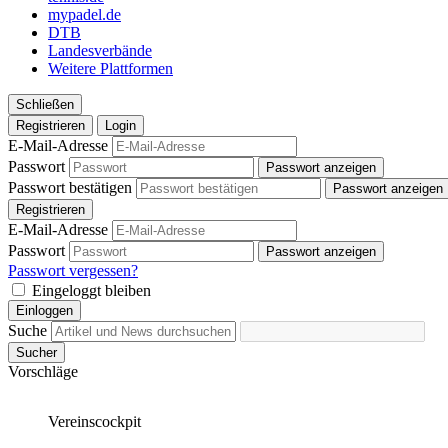
mypadel.de
DTB
Landesverbände
Weitere Plattformen
Schließen
Registrieren
Login
E-Mail-Adresse
Passwort
Passwort anzeigen
Passwort bestätigen
Passwort anzeigen
Registrieren
E-Mail-Adresse
Passwort
Passwort anzeigen
Passwort vergessen?
Eingeloggt bleiben
Einloggen
Suche
Sucher
Vorschläge
Vereinscockpit