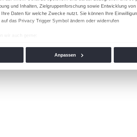
ung und Inhalten, Zielgruppenforschung sowie Entwicklung von
 Ihre Daten für welche Zwecke nutzt. Sie können Ihre Einwilligun
 auf das Privacy Trigger Symbol ändern oder widerrufen
n wir auch gerne:
re geografische Lage erfassen, welche bis auf einige Meter gen
es Scannen nach bestimmten Merkmalen (Fingerprinting) identifi
Anpassen
ie Ihre persönlichen Daten verarbeitet werden, und legen Sie I
nhalte und Anzeigen zu personalisieren, Funktionen für soziale
Website zu analysieren. Außerdem geben wir Informationen zu I
r soziale Medien, Werbung und Analysen weiter. Unsere Partner
 Daten zusammen, die Sie ihnen bereitgestellt haben oder die s
n. Die
Cookie-Einstellungen
können jederzeit über den Link im