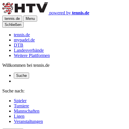
powered by
tennis.de
tennis.de
Menu
Schließen
tennis.de
mypadel.de
DTB
Landesverbände
Weitere Plattformen
Willkommen bei tennis.de
Suche
Suche nach:
Spieler
Turniere
Mannschaften
Ligen
Veranstaltungen