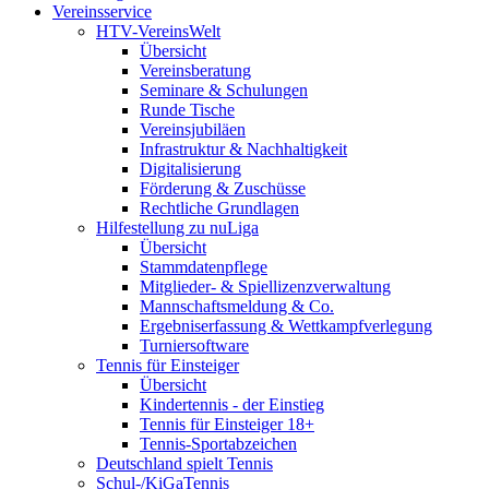
Vereinsservice
HTV-VereinsWelt
Übersicht
Vereinsberatung
Seminare & Schulungen
Runde Tische
Vereinsjubiläen
Infrastruktur & Nachhaltigkeit
Digitalisierung
Förderung & Zuschüsse
Rechtliche Grundlagen
Hilfestellung zu nuLiga
Übersicht
Stammdatenpflege
Mitglieder- & Spiellizenzverwaltung
Mannschaftsmeldung & Co.
Ergebniserfassung & Wettkampfverlegung
Turniersoftware
Tennis für Einsteiger
Übersicht
Kindertennis - der Einstieg
Tennis für Einsteiger 18+
Tennis-Sportabzeichen
Deutschland spielt Tennis
Schul-/KiGaTennis