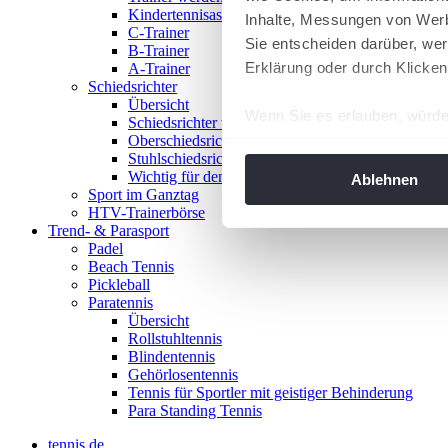
Kindertennisassistent
Inhalte, Messungen von Werb
C-Trainer
Sie entscheiden darüber, wer
B-Trainer
Erklärung oder durch Klicken
A-Trainer
Schiedsrichter
Übersicht
Wenn Sie es erlauben, würde
Schiedsrichter werden!
Oberschiedsrichter
Informationen über Ih
Stuhlschiedsrichter
Ihr Gerät durch aktiv
Wichtig für den Spieltag
Ablehnen
Sport im Ganztag
Erfahren Sie mehr darüber, w
HTV-Trainerbörse
Einzelheiten
fest.
Trend- & Parasport
Padel
Beach Tennis
Wir verwenden Cookies, um I
Pickleball
und die Zugriffe auf unsere 
Paratennis
Website an unsere Partner fü
Übersicht
Rollstuhltennis
möglicherweise mit weiteren
Blindentennis
der Dienste gesammelt habe
Gehörlosentennis
angepasst werden.
Tennis für Sportler mit geistiger Behinderung
Para Standing Tennis
tennis.de