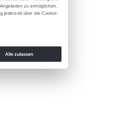
 Angeboten zu ermöglichen.
g jederzeit über die Cookie-
au sein können
zieren
Alle zulassen
hre Präferenzen im
Abschnitt
 Medien anbieten zu können
hrer Verwendung unserer
 führen diese Informationen
ie im Rahmen Ihrer Nutzung
 Footer aufgerufen und