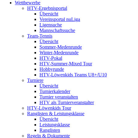
Wettbewerbe
HTV-Ergebnisportal
Übersicht
Vereinsportal nuLiga
Ligensuche
Mannschaftssuche
Team-Tennis
Übersicht
Sommer-Medenrunde
Winter-Medenrunde
HTV-Pokal
HTV-Summer-Mixed Tour
Hobbyrunde
HTV-Löwenkids Teams U8+/U10
Turniere
Übersicht
Turnierkalender
Turnier veranstalten
HTV als Turnierveranstalter
HTV-Löwenkids Tour
Ranglisten & Leistungsklasse
Übersicht
Leistungsklasse
Ranglisten
Regeln & Dokumente