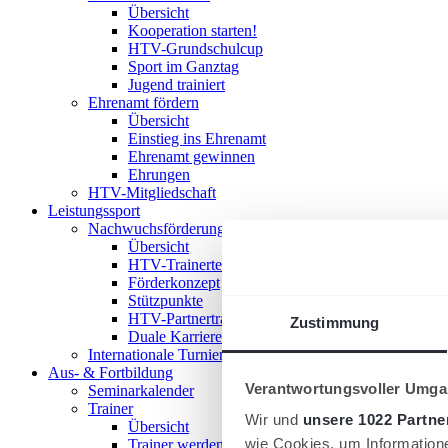
Übersicht
Kooperation starten!
HTV-Grundschulcup
Sport im Ganztag
Jugend trainiert
Ehrenamt fördern
Übersicht
Einstieg ins Ehrenamt
Ehrenamt gewinnen
Ehrungen
HTV-Mitgliedschaft
Leistungssport
Nachwuchsförderung im HTV
Übersicht
HTV-Trainerteam
Förderkonzept
Stützpunkte
HTV-Partnertrainer
Zustimmung
Duale Karriere
Internationale Turniere
Aus- & Fortbildung
Verantwortungsvoller Umgan
Seminarkalender
Trainer
Wir und
unsere 1022 Partne
Übersicht
wie Cookies, um Information
Trainer werden!