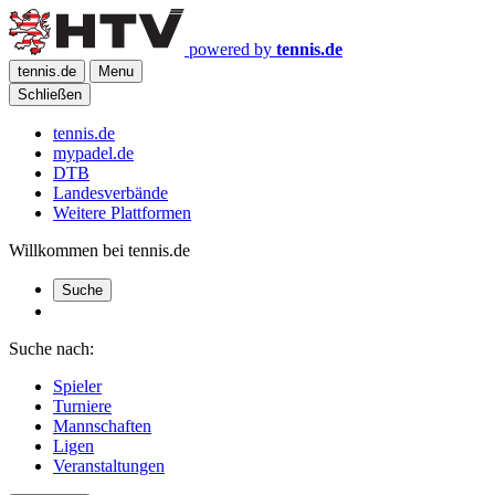
powered by
tennis.de
tennis.de
Menu
Schließen
tennis.de
mypadel.de
DTB
Landesverbände
Weitere Plattformen
Willkommen bei tennis.de
Suche
Suche nach:
Spieler
Turniere
Mannschaften
Ligen
Veranstaltungen