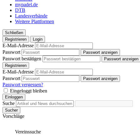
mypadel.de
DTB
Landesverbände
Weitere Plattformen
Schließen
Registrieren
Login
E-Mail-Adresse
Passwort
Passwort anzeigen
Passwort bestätigen
Passwort anzeigen
Registrieren
E-Mail-Adresse
Passwort
Passwort anzeigen
Passwort vergessen?
Eingeloggt bleiben
Einloggen
Suche
Sucher
Vorschläge
Vereinssuche