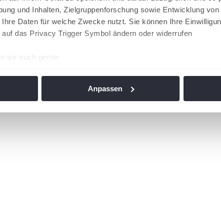
ung und Inhalten, Zielgruppenforschung sowie Entwicklung von
 Ihre Daten für welche Zwecke nutzt. Sie können Ihre Einwilligun
 auf das Privacy Trigger Symbol ändern oder widerrufen
n wir auch gerne:
re geografische Lage erfassen, welche bis auf einige Meter gen
es Scannen nach bestimmten Merkmalen (Fingerprinting) identifi
Anpassen
ie Ihre persönlichen Daten verarbeitet werden, und legen Sie I
nhalte und Anzeigen zu personalisieren, Funktionen für soziale
Website zu analysieren. Außerdem geben wir Informationen zu I
r soziale Medien, Werbung und Analysen weiter. Unsere Partner
 Daten zusammen, die Sie ihnen bereitgestellt haben oder die s
n. Die
Cookie-Einstellungen
können jederzeit über den Link im