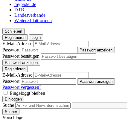
weiteren Daten zusammen, die Sie ihnen bereitgestellt
mypadel.de
haben oder die sie im Rahmen Ihrer Nutzung der Dienste
DTB
Landesverbände
gesammelt haben. Die
Cookie-Einstellungen
können
Weitere Plattformen
jederzeit über den Link im Footer aufgerufen und
angepasst werden.
Schließen
Registrieren
Login
E-Mail-Adresse
Passwort
Passwort anzeigen
Passwort bestätigen
Passwort anzeigen
Registrieren
E-Mail-Adresse
Passwort
Passwort anzeigen
Passwort vergessen?
Eingeloggt bleiben
Einloggen
Suche
Sucher
Vorschläge