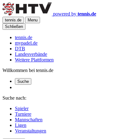
powered by
tennis.de
tennis.de
Menu
Schließen
tennis.de
mypadel.de
DTB
Landesverbände
Weitere Plattformen
Willkommen bei tennis.de
Suche
Suche nach:
Spieler
Turniere
Mannschaften
Ligen
Veranstaltungen