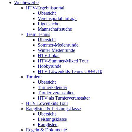
Wettbewerbe
HTV-Ergebnisportal
Übersicht
Vereinsportal nuLiga
Ligensuche
Mannschaftssuche
Team-Tennis
Übersicht
Sommer-Medenrunde
Winter-Medenrunde
HTV-Pokal
HTV-Summer-Mixed Tour
Hobbyrunde
HTV-Löwenkids Teams U8+/U10
Turniere
Übersicht
Turnierkalender
Turnier veranstalten
HTV als Turnierveranstalter
HTV-Löwenkids Tour
Ranglisten & Leistungsklasse
Übersicht
Leistungsklasse
Ranglisten
Regeln & Dokumente