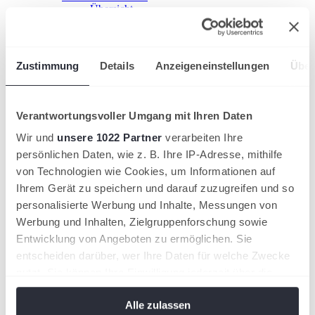
Übersicht
Kooperation starten!
HTV-Grundschulcup
Sport im Ganztag
Jugend trainiert
Zustimmung
Details
Anzeigeneinstellungen
Über
Ehrenamt fördern
Übersicht
Einstieg ins Ehrenamt
Ehrenamt gewinnen
Verantwortungsvoller Umgang mit Ihren Daten
Ehrungen
HTV-Mitgliedschaft
Wir und
unsere 1022 Partner
verarbeiten Ihre
Leistungssport
persönlichen Daten, wie z. B. Ihre IP-Adresse, mithilfe
Nachwuchsförderung im HTV
von Technologien wie Cookies, um Informationen auf
Übersicht
HTV-Trainerteam
Ihrem Gerät zu speichern und darauf zuzugreifen und so
Förderkonzept
personalisierte Werbung und Inhalte, Messungen von
Stützpunkte
Werbung und Inhalten, Zielgruppenforschung sowie
HTV-Partnertrainer
Duale Karriere
Entwicklung von Angeboten zu ermöglichen. Sie
Internationale Turniere
entscheiden darüber, wer Ihre Daten für welche Zwecke
Aus- & Fortbildung
nutzt. Sie können Ihre Einwilligung jederzeit über die
Seminarkalender
Trainer
Cookie-Erklärung oder durch Klicken auf das Privacy
Übersicht
Alle zulassen
Trigger Symbol ändern oder widerrufen
Trainer werden!