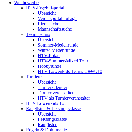
Wettbewerbe
HTV-Ergebnisportal
Übersicht
Vereinsportal nuLiga
Ligensuche
Mannschaftssuche
Team-Tennis
Übersicht
Sommer-Medenrunde
Winter-Medenrunde
HTV-Pokal
HTV-Summer-Mixed Tour
Hobbyrunde
HTV-Löwenkids Teams U8+/U10
Turniere
Übersicht
Turnierkalender
Turnier veranstalten
HTV als Turnierveranstalter
HTV-Löwenkids Tour
Ranglisten & Leistungsklasse
Übersicht
Leistungsklasse
Ranglisten
Regeln & Dokumente