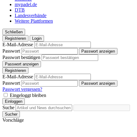
weiteren Daten zusammen, die Sie ihnen bereitgestellt
mypadel.de
haben oder die sie im Rahmen Ihrer Nutzung der Dienste
DTB
Landesverbände
gesammelt haben. Die
Cookie-Einstellungen
können
Weitere Plattformen
jederzeit über den Link im Footer aufgerufen und
angepasst werden.
Schließen
Registrieren
Login
E-Mail-Adresse
Passwort
Passwort anzeigen
Passwort bestätigen
Passwort anzeigen
Registrieren
E-Mail-Adresse
Passwort
Passwort anzeigen
Passwort vergessen?
Eingeloggt bleiben
Einloggen
Suche
Sucher
Vorschläge