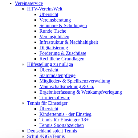
Vereinsservice
HTV-VereinsWelt
Übersicht
Vereinsberatung
Seminare & Schulungen
Runde Tische
Vereinsjubiläen
Infrastruktur & Nachhaltigkeit
Digitalisierung
Förderung & Zuschüsse
Rechtliche Grundlagen
Hilfestellung zu nuLiga
Übersicht
Stammdatenpflege
Mitglieder- & Spiellizenzverwaltung
Mannschaftsmeldung & Co.
Ergebniserfassung & Wettkampfverlegung
Turniersoftware
Tennis für Einsteiger
Übersicht
Kindertennis - der Einstieg
Tennis für Einsteiger 18+
Tennis-Sportabzeichen
Deutschland spielt Tennis
Schul-/KiGaTennis