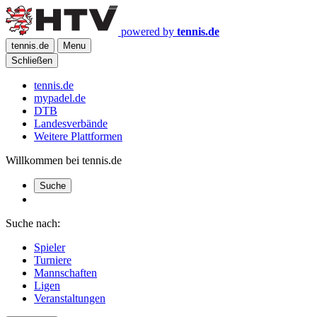
powered by
tennis.de
tennis.de
Menu
Schließen
tennis.de
mypadel.de
DTB
Landesverbände
Weitere Plattformen
Willkommen bei tennis.de
Suche
Suche nach:
Spieler
Turniere
Mannschaften
Ligen
Veranstaltungen