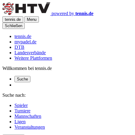
powered by
tennis.de
tennis.de
Menu
Schließen
tennis.de
mypadel.de
DTB
Landesverbände
Weitere Plattformen
Willkommen bei tennis.de
Suche
Suche nach:
Spieler
Turniere
Mannschaften
Ligen
Veranstaltungen