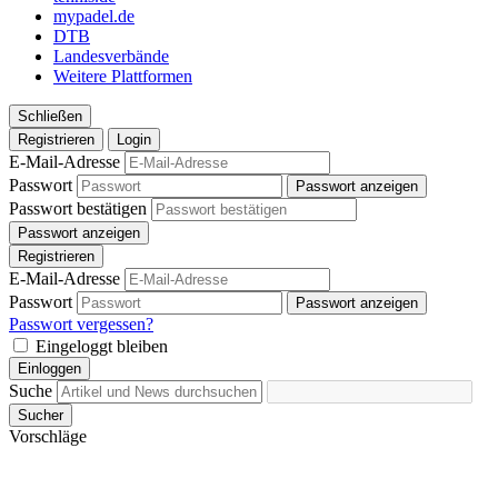
weiteren Daten zusammen, die Sie ihnen bereitgestellt
mypadel.de
haben oder die sie im Rahmen Ihrer Nutzung der Dienste
DTB
Landesverbände
gesammelt haben. Die
Cookie-Einstellungen
können
Weitere Plattformen
jederzeit über den Link im Footer aufgerufen und
angepasst werden.
Schließen
Registrieren
Login
E-Mail-Adresse
Passwort
Passwort anzeigen
Passwort bestätigen
Passwort anzeigen
Registrieren
E-Mail-Adresse
Passwort
Passwort anzeigen
Passwort vergessen?
Eingeloggt bleiben
Einloggen
Suche
Sucher
Vorschläge