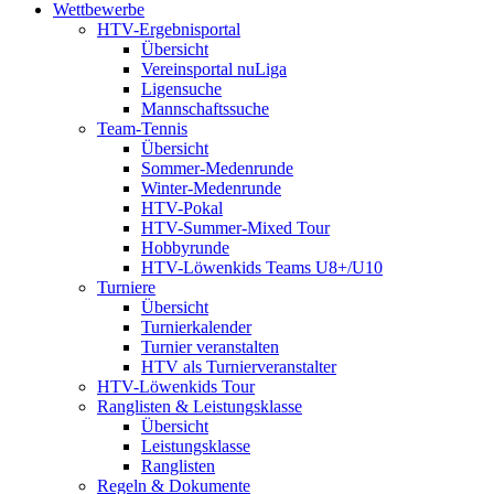
Wettbewerbe
HTV-Ergebnisportal
Übersicht
Vereinsportal nuLiga
Ligensuche
Mannschaftssuche
Team-Tennis
Übersicht
Sommer-Medenrunde
Winter-Medenrunde
HTV-Pokal
HTV-Summer-Mixed Tour
Hobbyrunde
HTV-Löwenkids Teams U8+/U10
Turniere
Übersicht
Turnierkalender
Turnier veranstalten
HTV als Turnierveranstalter
HTV-Löwenkids Tour
Ranglisten & Leistungsklasse
Übersicht
Leistungsklasse
Ranglisten
Regeln & Dokumente