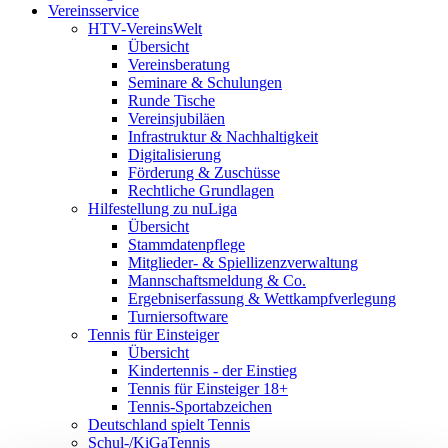
Vereinsservice
HTV-VereinsWelt
Übersicht
Vereinsberatung
Seminare & Schulungen
Runde Tische
Vereinsjubiläen
Infrastruktur & Nachhaltigkeit
Digitalisierung
Förderung & Zuschüsse
Rechtliche Grundlagen
Hilfestellung zu nuLiga
Übersicht
Stammdatenpflege
Mitglieder- & Spiellizenzverwaltung
Mannschaftsmeldung & Co.
Ergebniserfassung & Wettkampfverlegung
Turniersoftware
Tennis für Einsteiger
Übersicht
Kindertennis - der Einstieg
Tennis für Einsteiger 18+
Tennis-Sportabzeichen
Deutschland spielt Tennis
Schul-/KiGaTennis