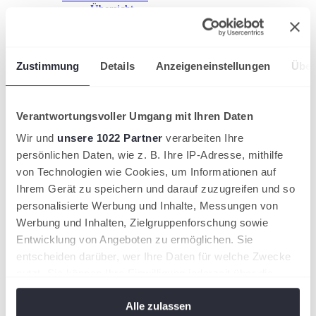
Übersicht
Kooperation starten!
HTV-Grundschulcup
Sport im Ganztag
Jugend trainiert
Zustimmung
Details
Anzeigeneinstellungen
Über
Ehrenamt fördern
Übersicht
Einstieg ins Ehrenamt
Ehrenamt gewinnen
Verantwortungsvoller Umgang mit Ihren Daten
Ehrungen
HTV-Mitgliedschaft
Wir und
unsere 1022 Partner
verarbeiten Ihre
Leistungssport
persönlichen Daten, wie z. B. Ihre IP-Adresse, mithilfe
Nachwuchsförderung im HTV
von Technologien wie Cookies, um Informationen auf
Übersicht
HTV-Trainerteam
Ihrem Gerät zu speichern und darauf zuzugreifen und so
Förderkonzept
personalisierte Werbung und Inhalte, Messungen von
Stützpunkte
Werbung und Inhalten, Zielgruppenforschung sowie
HTV-Partnertrainer
Duale Karriere
Entwicklung von Angeboten zu ermöglichen. Sie
Internationale Turniere
entscheiden darüber, wer Ihre Daten für welche Zwecke
Aus- & Fortbildung
nutzt. Sie können Ihre Einwilligung jederzeit über die
Seminarkalender
Trainer
Cookie-Erklärung oder durch Klicken auf das Privacy
Übersicht
Alle zulassen
Trigger Symbol ändern oder widerrufen
Trainer werden!