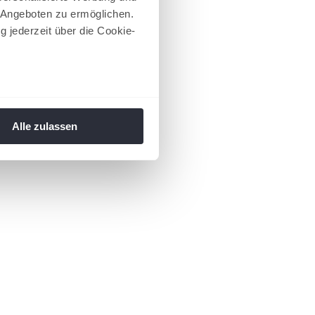
 Angeboten zu ermöglichen.
g jederzeit über die Cookie-
au sein können
zieren
Alle zulassen
hre Präferenzen im
Abschnitt
 Medien anbieten zu können
hrer Verwendung unserer
 führen diese Informationen
ie im Rahmen Ihrer Nutzung
 Footer aufgerufen und