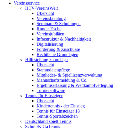
Vereinsservice
HTV-VereinsWelt
Übersicht
Vereinsberatung
Seminare & Schulungen
Runde Tische
Vereinsjubiläen
Infrastruktur & Nachhaltigkeit
Digitalisierung
Förderung & Zuschüsse
Rechtliche Grundlagen
Hilfestellung zu nuLiga
Übersicht
Stammdatenpflege
Mitglieder- & Spiellizenzverwaltung
Mannschaftsmeldung & Co.
Ergebniserfassung & Wettkampfverlegung
Turniersoftware
Tennis für Einsteiger
Übersicht
Kindertennis - der Einstieg
Tennis für Einsteiger 18+
Tennis-Sportabzeichen
Deutschland spielt Tennis
Schul-/KiGaTennis