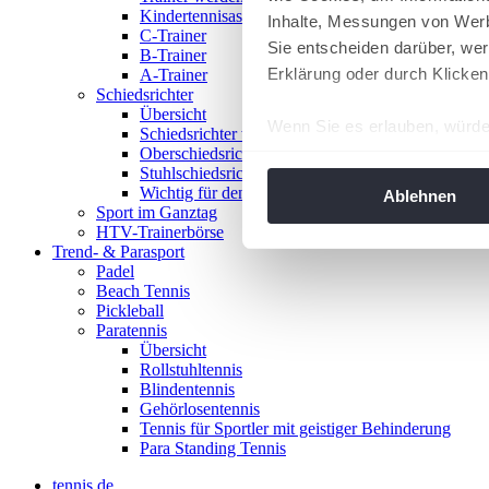
Kindertennisassistent
Inhalte, Messungen von Werb
C-Trainer
Sie entscheiden darüber, wer
B-Trainer
Erklärung oder durch Klicken
A-Trainer
Schiedsrichter
Übersicht
Wenn Sie es erlauben, würde
Schiedsrichter werden!
Oberschiedsrichter
Informationen über Ih
Stuhlschiedsrichter
Ihr Gerät durch aktiv
Wichtig für den Spieltag
Ablehnen
Sport im Ganztag
Erfahren Sie mehr darüber, w
HTV-Trainerbörse
Einzelheiten
fest.
Trend- & Parasport
Padel
Beach Tennis
Wir verwenden Cookies, um I
Pickleball
und die Zugriffe auf unsere 
Paratennis
Website an unsere Partner fü
Übersicht
Rollstuhltennis
möglicherweise mit weiteren
Blindentennis
der Dienste gesammelt habe
Gehörlosentennis
angepasst werden.
Tennis für Sportler mit geistiger Behinderung
Para Standing Tennis
tennis.de