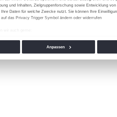
ung und Inhalten, Zielgruppenforschung sowie Entwicklung von
 Ihre Daten für welche Zwecke nutzt. Sie können Ihre Einwilligun
 auf das Privacy Trigger Symbol ändern oder widerrufen
n wir auch gerne:
re geografische Lage erfassen, welche bis auf einige Meter gen
es Scannen nach bestimmten Merkmalen (Fingerprinting) identifi
Anpassen
ie Ihre persönlichen Daten verarbeitet werden, und legen Sie I
nhalte und Anzeigen zu personalisieren, Funktionen für soziale
Website zu analysieren. Außerdem geben wir Informationen zu I
r soziale Medien, Werbung und Analysen weiter. Unsere Partner
 Daten zusammen, die Sie ihnen bereitgestellt haben oder die s
n. Die
Cookie-Einstellungen
können jederzeit über den Link im