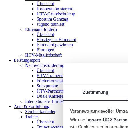
Übersicht
Kooperation starten!
HTV-Grundschulcup
Sport im Ganztag
Jugend trainiert
Ehrenamt fördern
Übersicht
Einstieg ins Ehrenamt
Ehrenamt gewinnen
Ehrungen
HTV-Mitgliedschaft
Leistungssport
Nachwuchsförderung im HTV
Übersicht
HTV-Trainerteam
Förderkonzept
Stützpunkte
HTV-Partnertrainer
Zustimmung
Duale Karriere
Internationale Turniere
Aus- & Fortbildung
Verantwortungsvoller Umgan
Seminarkalender
Trainer
Wir und
unsere 1022 Partne
Übersicht
wie Cookies, um Information
Trainer werden!