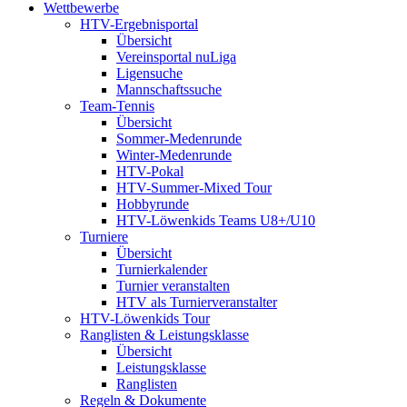
Wettbewerbe
HTV-Ergebnisportal
Übersicht
Vereinsportal nuLiga
Ligensuche
Mannschaftssuche
Team-Tennis
Übersicht
Sommer-Medenrunde
Winter-Medenrunde
HTV-Pokal
HTV-Summer-Mixed Tour
Hobbyrunde
HTV-Löwenkids Teams U8+/U10
Turniere
Übersicht
Turnierkalender
Turnier veranstalten
HTV als Turnierveranstalter
HTV-Löwenkids Tour
Ranglisten & Leistungsklasse
Übersicht
Leistungsklasse
Ranglisten
Regeln & Dokumente