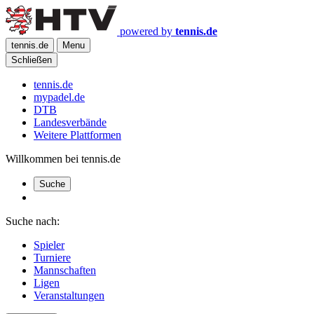
powered by
tennis.de
tennis.de
Menu
Schließen
tennis.de
mypadel.de
DTB
Landesverbände
Weitere Plattformen
Willkommen bei tennis.de
Suche
Suche nach:
Spieler
Turniere
Mannschaften
Ligen
Veranstaltungen