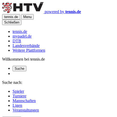
powered by
tennis.de
tennis.de
Menu
Schließen
tennis.de
mypadel.de
DTB
Landesverbände
Weitere Plattformen
Willkommen bei tennis.de
Suche
Suche nach:
Spieler
Turniere
Mannschaften
Ligen
Veranstaltungen