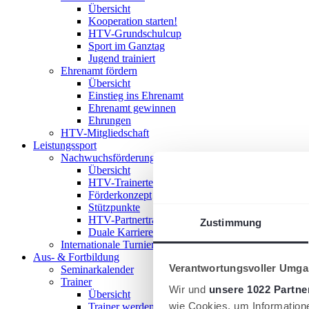
Übersicht
Kooperation starten!
HTV-Grundschulcup
Sport im Ganztag
Jugend trainiert
Ehrenamt fördern
Übersicht
Einstieg ins Ehrenamt
Ehrenamt gewinnen
Ehrungen
HTV-Mitgliedschaft
Leistungssport
Nachwuchsförderung im HTV
Übersicht
HTV-Trainerteam
Förderkonzept
Stützpunkte
HTV-Partnertrainer
Zustimmung
Duale Karriere
Internationale Turniere
Aus- & Fortbildung
Verantwortungsvoller Umgan
Seminarkalender
Trainer
Wir und
unsere 1022 Partne
Übersicht
wie Cookies, um Information
Trainer werden!