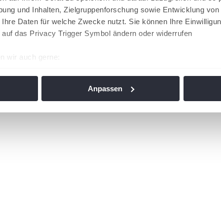
ung und Inhalten, Zielgruppenforschung sowie Entwicklung von
 Ihre Daten für welche Zwecke nutzt. Sie können Ihre Einwilligun
 auf das Privacy Trigger Symbol ändern oder widerrufen
n wir auch gerne:
re geografische Lage erfassen, welche bis auf einige Meter gen
es Scannen nach bestimmten Merkmalen (Fingerprinting) identifi
Anpassen
ie Ihre persönlichen Daten verarbeitet werden, und legen Sie I
nhalte und Anzeigen zu personalisieren, Funktionen für soziale
Website zu analysieren. Außerdem geben wir Informationen zu I
r soziale Medien, Werbung und Analysen weiter. Unsere Partner
 Daten zusammen, die Sie ihnen bereitgestellt haben oder die s
n. Die
Cookie-Einstellungen
können jederzeit über den Link im