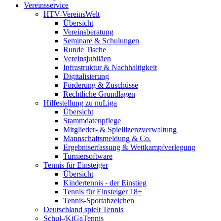
Vereinsservice
HTV-VereinsWelt
Übersicht
Vereinsberatung
Seminare & Schulungen
Runde Tische
Vereinsjubiläen
Infrastruktur & Nachhaltigkeit
Digitalisierung
Förderung & Zuschüsse
Rechtliche Grundlagen
Hilfestellung zu nuLiga
Übersicht
Stammdatenpflege
Mitglieder- & Spiellizenzverwaltung
Mannschaftsmeldung & Co.
Ergebniserfassung & Wettkampfverlegung
Turniersoftware
Tennis für Einsteiger
Übersicht
Kindertennis - der Einstieg
Tennis für Einsteiger 18+
Tennis-Sportabzeichen
Deutschland spielt Tennis
Schul-/KiGaTennis