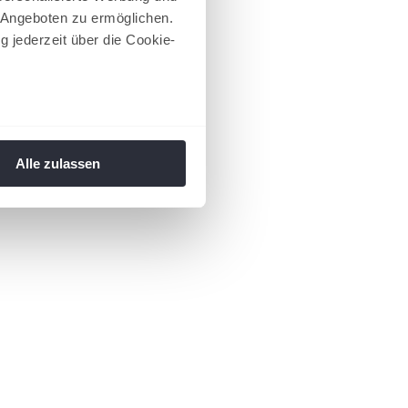
 Angeboten zu ermöglichen.
g jederzeit über die Cookie-
au sein können
zieren
Alle zulassen
hre Präferenzen im
Abschnitt
 Medien anbieten zu können
hrer Verwendung unserer
 führen diese Informationen
ie im Rahmen Ihrer Nutzung
 Footer aufgerufen und