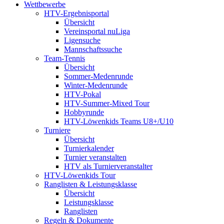
Wettbewerbe
HTV-Ergebnisportal
Übersicht
Vereinsportal nuLiga
Ligensuche
Mannschaftssuche
Team-Tennis
Übersicht
Sommer-Medenrunde
Winter-Medenrunde
HTV-Pokal
HTV-Summer-Mixed Tour
Hobbyrunde
HTV-Löwenkids Teams U8+/U10
Turniere
Übersicht
Turnierkalender
Turnier veranstalten
HTV als Turnierveranstalter
HTV-Löwenkids Tour
Ranglisten & Leistungsklasse
Übersicht
Leistungsklasse
Ranglisten
Regeln & Dokumente