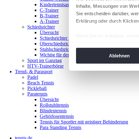
Kindertennisassistent
Inhalte, Messungen von Werb
C-Trainer
Sie entscheiden darüber, wer
B-Trainer
Erklärung oder durch Klicken
A-Trainer
Schiedsrichter
Übersicht
Wenn Sie es erlauben, würde
Schiedsrichter werden!
Oberschiedsrichter
Informationen über Ih
Stuhlschiedsrichter
Ihr Gerät durch aktiv
Wichtig für den Spieltag
Ablehnen
Sport im Ganztag
Erfahren Sie mehr darüber, w
HTV-Trainerbörse
Einzelheiten
fest.
Trend- & Parasport
Padel
Beach Tennis
Wir verwenden Cookies, um I
Pickleball
und die Zugriffe auf unsere 
Paratennis
Website an unsere Partner fü
Übersicht
Rollstuhltennis
möglicherweise mit weiteren
Blindentennis
der Dienste gesammelt habe
Gehörlosentennis
angepasst werden.
Tennis für Sportler mit geistiger Behinderung
Para Standing Tennis
tennis.de