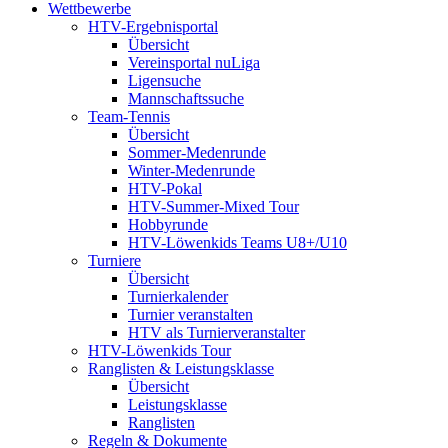
Wettbewerbe
HTV-Ergebnisportal
Übersicht
Vereinsportal nuLiga
Ligensuche
Mannschaftssuche
Team-Tennis
Übersicht
Sommer-Medenrunde
Winter-Medenrunde
HTV-Pokal
HTV-Summer-Mixed Tour
Hobbyrunde
HTV-Löwenkids Teams U8+/U10
Turniere
Übersicht
Turnierkalender
Turnier veranstalten
HTV als Turnierveranstalter
HTV-Löwenkids Tour
Ranglisten & Leistungsklasse
Übersicht
Leistungsklasse
Ranglisten
Regeln & Dokumente