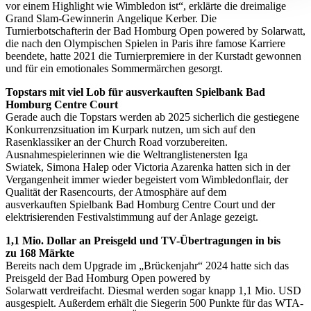
vor einem Highlight wie Wimbledon ist“, erklärte die dreimalige
Abschnitt Einzelheiten
fest.
Grand Slam-Gewinnerin Angelique Kerber. Die
Turnierbotschafterin der Bad Homburg Open powered by Solarwatt,
die nach den Olympischen Spielen in Paris ihre famose Karriere
Wir verwenden Cookies, um Inhalte und Anzeigen zu
beendete, hatte 2021 die Turnierpremiere in der Kurstadt gewonnen
personalisieren, Funktionen für soziale Medien anbieten
und für ein emotionales Sommermärchen gesorgt.
zu können und die Zugriffe auf unsere Website zu
Topstars mit viel Lob für ausverkauften Spielbank Bad
analysieren. Außerdem geben wir Informationen zu Ihrer
Homburg Centre Court
Verwendung unserer Website an unsere Partner für
Gerade auch die Topstars werden ab 2025 sicherlich die gestiegene
soziale Medien, Werbung und Analysen weiter. Unsere
Konkurrenzsituation im Kurpark nutzen, um sich auf den
Rasenklassiker an der Church Road vorzubereiten.
Partner führen diese Informationen möglicherweise mit
Ausnahmespielerinnen wie die Weltranglistenersten Iga
weiteren Daten zusammen, die Sie ihnen bereitgestellt
Swiatek, Simona Halep oder Victoria Azarenka hatten sich in der
haben oder die sie im Rahmen Ihrer Nutzung der Dienste
Vergangenheit immer wieder begeistert vom Wimbledonflair, der
Qualität der Rasencourts, der Atmosphäre auf dem
gesammelt haben. Die
Cookie-Einstellungen
können
ausverkauften Spielbank Bad Homburg Centre Court und der
jederzeit über den Link im Footer aufgerufen und
elektrisierenden Festivalstimmung auf der Anlage gezeigt.
angepasst werden.
1,1 Mio. Dollar an Preisgeld und TV-Übertragungen in bis
zu 168 Märkte
Bereits nach dem Upgrade im „Brückenjahr“ 2024 hatte sich das
Preisgeld der Bad Homburg Open powered by
Solarwatt verdreifacht. Diesmal werden sogar knapp 1,1 Mio. USD
ausgespielt. Außerdem erhält die Siegerin 500 Punkte für das WTA-