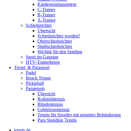
Kindertennisassistent
C-Trainer
B-Trainer
A-Trainer
Schiedsrichter
Übersicht
Schiedsrichter werden!
Oberschiedsrichter
Stuhlschiedsrichter
Wichtig für den Spieltag
Sport im Ganztag
HTV-Trainerbörse
Trend- & Parasport
Padel
Beach Tennis
Pickleball
Paratennis
Übersicht
Rollstuhltennis
Blindentennis
Gehörlosentennis
Tennis für Sportler mit geistiger Behinderung
Para Standing Tennis
tennis.de