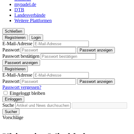
mypadel.de
DTB
Landesverbände
Weitere Plattformen
Schließen
Registrieren
Login
E-Mail-Adresse
Passwort
Passwort anzeigen
Passwort bestätigen
Passwort anzeigen
Registrieren
E-Mail-Adresse
Passwort
Passwort anzeigen
Passwort vergessen?
Eingeloggt bleiben
Einloggen
Suche
Sucher
Vorschläge