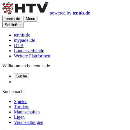
powered by
tennis.de
tennis.de
Menu
Schließen
tennis.de
mypadel.de
DTB
Landesverbände
Weitere Plattformen
Willkommen bei tennis.de
Suche
Suche nach:
Spieler
Turniere
Mannschaften
Ligen
Veranstaltungen