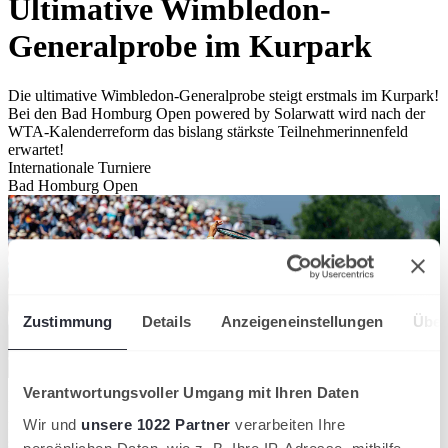
Ultimative Wimbledon-
Generalprobe im Kurpark
Die ultimative Wimbledon-Generalprobe steigt erstmals im Kurpark!
Bei den Bad Homburg Open powered by Solarwatt wird nach der
WTA-Kalenderreform das bislang stärkste Teilnehmerinnenfeld
erwartet!
Internationale Turniere
Bad Homburg Open
Zustimmung
Details
Anzeigeneinstellungen
Über
Verantwortungsvoller Umgang mit Ihren Daten
Die Bad Homburg Open powered by Solarwatt werden bei ihrer
fünften Auflage vom 21. bis 28. Juni 2025 mehr denn je im Fokus
Wir und
unsere 1022 Partner
verarbeiten Ihre
stehen: Da der Weg der Top 30-Spielerinnen aufgrund der