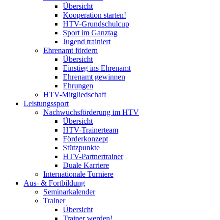
Übersicht
Kooperation starten!
HTV-Grundschulcup
Sport im Ganztag
Jugend trainiert
Ehrenamt fördern
Übersicht
Einstieg ins Ehrenamt
Ehrenamt gewinnen
Ehrungen
HTV-Mitgliedschaft
Leistungssport
Nachwuchsförderung im HTV
Übersicht
HTV-Trainerteam
Förderkonzept
Stützpunkte
HTV-Partnertrainer
Duale Karriere
Internationale Turniere
Aus- & Fortbildung
Seminarkalender
Trainer
Übersicht
Trainer werden!