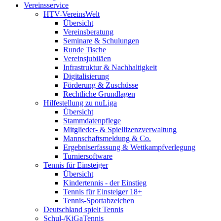
Vereinsservice
HTV-VereinsWelt
Übersicht
Vereinsberatung
Seminare & Schulungen
Runde Tische
Vereinsjubiläen
Infrastruktur & Nachhaltigkeit
Digitalisierung
Förderung & Zuschüsse
Rechtliche Grundlagen
Hilfestellung zu nuLiga
Übersicht
Stammdatenpflege
Mitglieder- & Spiellizenzverwaltung
Mannschaftsmeldung & Co.
Ergebniserfassung & Wettkampfverlegung
Turniersoftware
Tennis für Einsteiger
Übersicht
Kindertennis - der Einstieg
Tennis für Einsteiger 18+
Tennis-Sportabzeichen
Deutschland spielt Tennis
Schul-/KiGaTennis