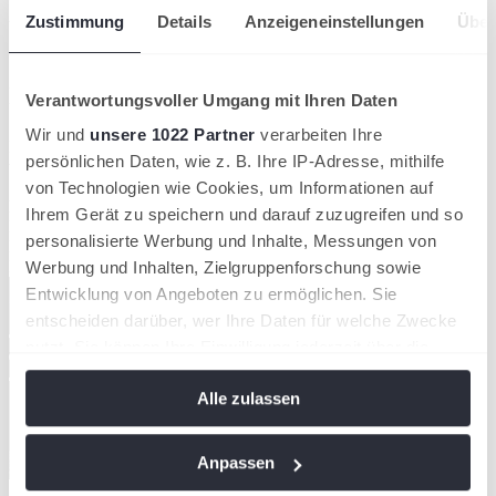
HTV-Talente dominieren
Zustimmung
Details
Anzeigeneinstellungen
Über
Süddeutsches Sichtungsturnier
in Stuttgart
Verantwortungsvoller Umgang mit Ihren Daten
Wir und
unsere 1022 Partner
verarbeiten Ihre
Die baden-württembergische Landeshauptstadt Stuttgart war am
persönlichen Daten, wie z. B. Ihre IP-Adresse, mithilfe
vergangenen Wochenende Schauplatz des Süddeutschen
Sichtungsturniers der Altersklassen U11 und U12. In einem
von Technologien wie Cookies, um Informationen auf
hochkarätigen Teilnehmerfeld zeigten die hessischen Talente ihr
Ihrem Gerät zu speichern und darauf zuzugreifen und so
Können und kehrten mit zwei Titeln im Gepäck nach Hause zurück.
personalisierte Werbung und Inhalte, Messungen von
Nachwuchsförderung
Hessischer Tennis-Verband
Werbung und Inhalten, Zielgruppenforschung sowie
Entwicklung von Angeboten zu ermöglichen. Sie
entscheiden darüber, wer Ihre Daten für welche Zwecke
nutzt. Sie können Ihre Einwilligung jederzeit über die
Cookie-Erklärung oder durch Klicken auf das Privacy
Alle zulassen
Trigger Symbol ändern oder widerrufen
Wenn Sie es erlauben, würden wir auch gerne:
Anpassen
Informationen über Ihre geografische Lage