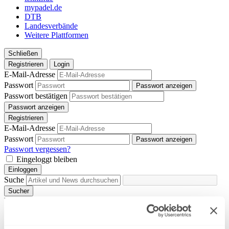
mypadel.de
DTB
Landesverbände
Weitere Plattformen
Schließen
Registrieren
Login
E-Mail-Adresse
Passwort
Passwort anzeigen
Passwort bestätigen
Passwort anzeigen
Registrieren
E-Mail-Adresse
Passwort
Passwort anzeigen
Passwort vergessen?
Eingeloggt bleiben
Einloggen
Suche
Sucher
Vorschläge