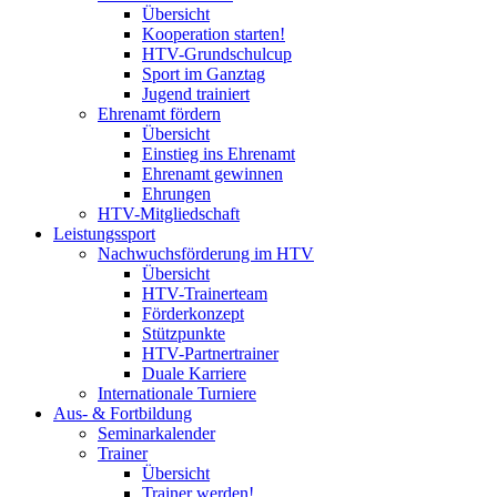
Übersicht
Kooperation starten!
HTV-Grundschulcup
Sport im Ganztag
Jugend trainiert
Ehrenamt fördern
Übersicht
Einstieg ins Ehrenamt
Ehrenamt gewinnen
Ehrungen
HTV-Mitgliedschaft
Leistungssport
Nachwuchsförderung im HTV
Übersicht
HTV-Trainerteam
Förderkonzept
Stützpunkte
HTV-Partnertrainer
Duale Karriere
Internationale Turniere
Aus- & Fortbildung
Seminarkalender
Trainer
Übersicht
Trainer werden!