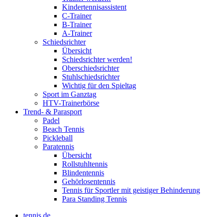
Kindertennisassistent
C-Trainer
B-Trainer
A-Trainer
Schiedsrichter
Übersicht
Schiedsrichter werden!
Oberschiedsrichter
Stuhlschiedsrichter
Wichtig für den Spieltag
Sport im Ganztag
HTV-Trainerbörse
Trend- & Parasport
Padel
Beach Tennis
Pickleball
Paratennis
Übersicht
Rollstuhltennis
Blindentennis
Gehörlosentennis
Tennis für Sportler mit geistiger Behinderung
Para Standing Tennis
tennis.de