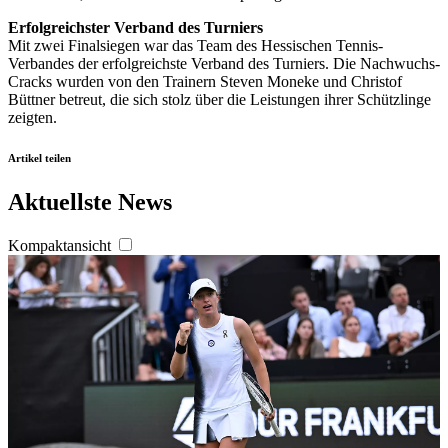
jederzeit über den Link im Footer aufgerufen und
angepasst werden.
Erfolgreichster Verband des Turniers
Mit zwei Finalsiegen war das Team des Hessischen Tennis-
Verbandes der erfolgreichste Verband des Turniers. Die Nachwuchs-
Cracks wurden von den Trainern Steven Moneke und Christof
Büttner betreut, die sich stolz über die Leistungen ihrer Schützlinge
zeigten.
Artikel teilen
Aktuellste News
Kompaktansicht