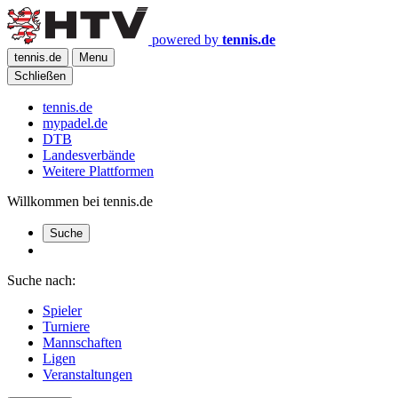
powered by
tennis.de
tennis.de
Menu
Schließen
tennis.de
mypadel.de
DTB
Landesverbände
Weitere Plattformen
Willkommen bei tennis.de
Suche
Suche nach:
Spieler
Turniere
Mannschaften
Ligen
Veranstaltungen