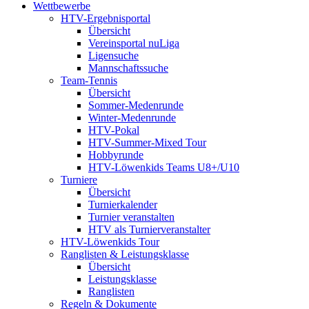
Wettbewerbe
HTV-Ergebnisportal
Übersicht
Vereinsportal nuLiga
Ligensuche
Mannschaftssuche
Team-Tennis
Übersicht
Sommer-Medenrunde
Winter-Medenrunde
HTV-Pokal
HTV-Summer-Mixed Tour
Hobbyrunde
HTV-Löwenkids Teams U8+/U10
Turniere
Übersicht
Turnierkalender
Turnier veranstalten
HTV als Turnierveranstalter
HTV-Löwenkids Tour
Ranglisten & Leistungsklasse
Übersicht
Leistungsklasse
Ranglisten
Regeln & Dokumente