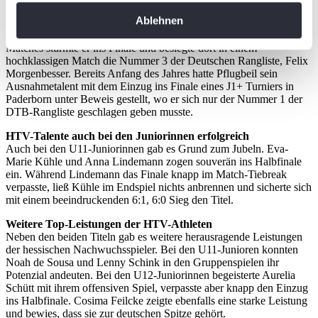
Julian Pflugbeil nicht zu stoppen
erfassen, welche bis auf einige Meter genau sein
Ablehnen
Julian Pflugbeil (HTV) dominierte das Teilnehmerfeld der U12-
können
Junioren nach Belieben. Mit lediglich einem Satzverlust in fünf
Ihr Gerät durch aktives Scannen nach
Matches stürmte er ins Finale und besiegte dort in einem
hochklassigen Match die Nummer 3 der Deutschen Rangliste, Felix
bestimmten Merkmalen (Fingerprinting) identifizieren
Morgenbesser. Bereits Anfang des Jahres hatte Pflugbeil sein
Erfahren Sie mehr darüber, wie Ihre persönlichen Daten
Ausnahmetalent mit dem Einzug ins Finale eines J1+ Turniers in
verarbeitet werden, und legen Sie Ihre Präferenzen im
Paderborn unter Beweis gestellt, wo er sich nur der Nummer 1 der
DTB-Rangliste geschlagen geben musste.
Abschnitt Einzelheiten
fest.
HTV-Talente auch bei den Juniorinnen erfolgreich
Auch bei den U11-Juniorinnen gab es Grund zum Jubeln. Eva-
Wir verwenden Cookies, um Inhalte und Anzeigen zu
Marie Kühle und Anna Lindemann zogen souverän ins Halbfinale
personalisieren, Funktionen für soziale Medien anbieten
ein. Während Lindemann das Finale knapp im Match-Tiebreak
zu können und die Zugriffe auf unsere Website zu
verpasste, ließ Kühle im Endspiel nichts anbrennen und sicherte sich
mit einem beeindruckenden 6:1, 6:0 Sieg den Titel.
analysieren. Außerdem geben wir Informationen zu Ihrer
Verwendung unserer Website an unsere Partner für
Weitere Top-Leistungen der HTV-Athleten
soziale Medien, Werbung und Analysen weiter. Unsere
Neben den beiden Titeln gab es weitere herausragende Leistungen
der hessischen Nachwuchsspieler. Bei den U11-Junioren konnten
Partner führen diese Informationen möglicherweise mit
Noah de Sousa und Lenny Schink in den Gruppenspielen ihr
weiteren Daten zusammen, die Sie ihnen bereitgestellt
Potenzial andeuten. Bei den U12-Juniorinnen begeisterte Aurelia
haben oder die sie im Rahmen Ihrer Nutzung der Dienste
Schütt mit ihrem offensiven Spiel, verpasste aber knapp den Einzug
ins Halbfinale. Cosima Feilcke zeigte ebenfalls eine starke Leistung
gesammelt haben. Die
Cookie-Einstellungen
können
und bewies, dass sie zur deutschen Spitze gehört.