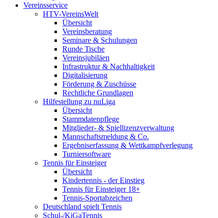
Vereinsservice
HTV-VereinsWelt
Übersicht
Vereinsberatung
Seminare & Schulungen
Runde Tische
Vereinsjubiläen
Infrastruktur & Nachhaltigkeit
Digitalisierung
Förderung & Zuschüsse
Rechtliche Grundlagen
Hilfestellung zu nuLiga
Übersicht
Stammdatenpflege
Mitglieder- & Spiellizenzverwaltung
Mannschaftsmeldung & Co.
Ergebniserfassung & Wettkampfverlegung
Turniersoftware
Tennis für Einsteiger
Übersicht
Kindertennis - der Einstieg
Tennis für Einsteiger 18+
Tennis-Sportabzeichen
Deutschland spielt Tennis
Schul-/KiGaTennis