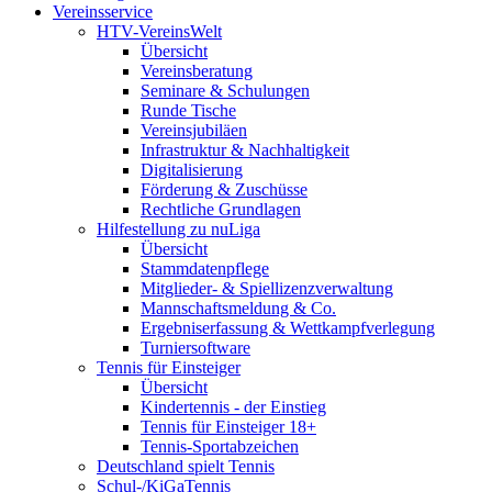
Vereinsservice
HTV-VereinsWelt
Übersicht
Vereinsberatung
Seminare & Schulungen
Runde Tische
Vereinsjubiläen
Infrastruktur & Nachhaltigkeit
Digitalisierung
Förderung & Zuschüsse
Rechtliche Grundlagen
Hilfestellung zu nuLiga
Übersicht
Stammdatenpflege
Mitglieder- & Spiellizenzverwaltung
Mannschaftsmeldung & Co.
Ergebniserfassung & Wettkampfverlegung
Turniersoftware
Tennis für Einsteiger
Übersicht
Kindertennis - der Einstieg
Tennis für Einsteiger 18+
Tennis-Sportabzeichen
Deutschland spielt Tennis
Schul-/KiGaTennis