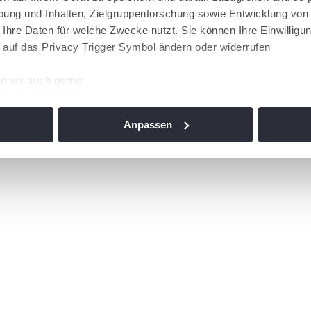
ung und Inhalten, Zielgruppenforschung sowie Entwicklung von
 Ihre Daten für welche Zwecke nutzt. Sie können Ihre Einwilligun
 auf das Privacy Trigger Symbol ändern oder widerrufen
n wir auch gerne:
re geografische Lage erfassen, welche bis auf einige Meter gen
es Scannen nach bestimmten Merkmalen (Fingerprinting) identifi
Anpassen
ie Ihre persönlichen Daten verarbeitet werden, und legen Sie I
nhalte und Anzeigen zu personalisieren, Funktionen für soziale
Website zu analysieren. Außerdem geben wir Informationen zu I
r soziale Medien, Werbung und Analysen weiter. Unsere Partner
 Daten zusammen, die Sie ihnen bereitgestellt haben oder die s
n. Die
Cookie-Einstellungen
können jederzeit über den Link im