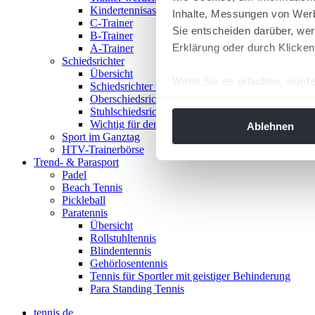
Kindertennisassistent
Inhalte, Messungen von Werb
C-Trainer
Sie entscheiden darüber, wer
B-Trainer
Erklärung oder durch Klicken
A-Trainer
Schiedsrichter
Übersicht
Wenn Sie es erlauben, würde
Schiedsrichter werden!
Oberschiedsrichter
Informationen über Ih
Stuhlschiedsrichter
Ihr Gerät durch aktiv
Wichtig für den Spieltag
Ablehnen
Sport im Ganztag
Erfahren Sie mehr darüber, w
HTV-Trainerbörse
Einzelheiten
fest.
Trend- & Parasport
Padel
Beach Tennis
Wir verwenden Cookies, um I
Pickleball
und die Zugriffe auf unsere 
Paratennis
Website an unsere Partner fü
Übersicht
Rollstuhltennis
möglicherweise mit weiteren
Blindentennis
der Dienste gesammelt habe
Gehörlosentennis
angepasst werden.
Tennis für Sportler mit geistiger Behinderung
Para Standing Tennis
tennis.de