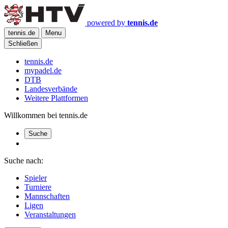
powered by
tennis.de
tennis.de
Menu
Schließen
tennis.de
mypadel.de
DTB
Landesverbände
Weitere Plattformen
Willkommen bei tennis.de
Suche
Suche nach:
Spieler
Turniere
Mannschaften
Ligen
Veranstaltungen