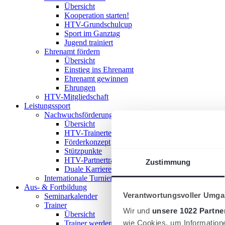
Übersicht
Kooperation starten!
HTV-Grundschulcup
Sport im Ganztag
Jugend trainiert
Ehrenamt fördern
Übersicht
Einstieg ins Ehrenamt
Ehrenamt gewinnen
Ehrungen
HTV-Mitgliedschaft
Leistungssport
Nachwuchsförderung im HTV
Übersicht
HTV-Trainerteam
Förderkonzept
Stützpunkte
HTV-Partnertrainer
Zustimmung
Duale Karriere
Internationale Turniere
Aus- & Fortbildung
Verantwortungsvoller Umgan
Seminarkalender
Trainer
Wir und
unsere 1022 Partne
Übersicht
wie Cookies, um Information
Trainer werden!