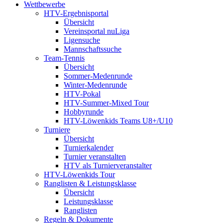
Wettbewerbe
HTV-Ergebnisportal
Übersicht
Vereinsportal nuLiga
Ligensuche
Mannschaftssuche
Team-Tennis
Übersicht
Sommer-Medenrunde
Winter-Medenrunde
HTV-Pokal
HTV-Summer-Mixed Tour
Hobbyrunde
HTV-Löwenkids Teams U8+/U10
Turniere
Übersicht
Turnierkalender
Turnier veranstalten
HTV als Turnierveranstalter
HTV-Löwenkids Tour
Ranglisten & Leistungsklasse
Übersicht
Leistungsklasse
Ranglisten
Regeln & Dokumente