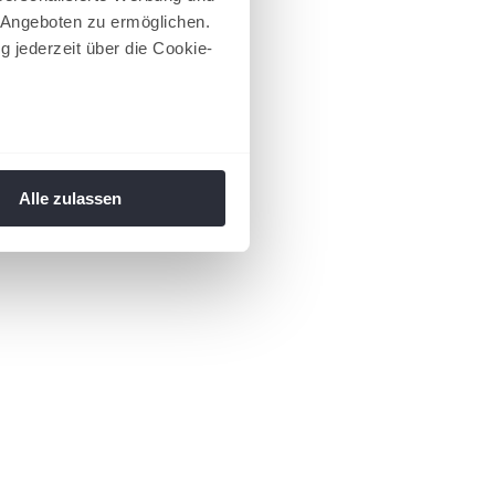
 Angeboten zu ermöglichen.
g jederzeit über die Cookie-
au sein können
zieren
Alle zulassen
hre Präferenzen im
Abschnitt
 Medien anbieten zu können
hrer Verwendung unserer
 führen diese Informationen
ie im Rahmen Ihrer Nutzung
 Footer aufgerufen und