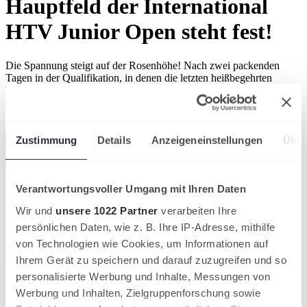
Hauptfeld der International
HTV Junior Open steht fest!
Die Spannung steigt auf der Rosenhöhe! Nach zwei packenden
Tagen in der Qualifikation, in denen die letzten heißbegehrten
Hauptfeld-Tickets ausgespielt wurden, steht das Teilnehmerfeld der
International HTV Junior Open endlich fest.
International HTV Junior Open
Hessischer Tennis-Verband
Zustimmung
Details
Anzeigeneinstellungen
Über
Verantwortungsvoller Umgang mit Ihren Daten
Wir und
unsere 1022 Partner
verarbeiten Ihre
persönlichen Daten, wie z. B. Ihre IP-Adresse, mithilfe
von Technologien wie Cookies, um Informationen auf
Ihrem Gerät zu speichern und darauf zuzugreifen und so
personalisierte Werbung und Inhalte, Messungen von
Die Quali hatte es in sich und bot hochklassiges Jugendtennis. Am
Ende konnten sich acht Talente bei den Jungen und acht bei den
Werbung und Inhalten, Zielgruppenforschung sowie
Mädchen durchsetzen und sich ihren Platz im Hauptfeld sichern.