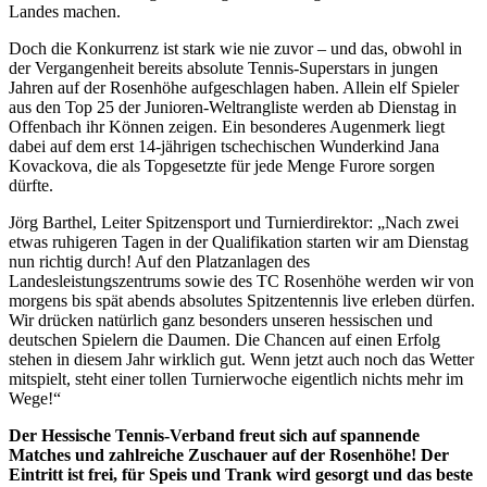
Landes machen.
analysieren. Außerdem geben wir Informationen zu Ihrer
Verwendung unserer Website an unsere Partner für
Doch die Konkurrenz ist stark wie nie zuvor – und das, obwohl in
der Vergangenheit bereits absolute Tennis-Superstars in jungen
soziale Medien, Werbung und Analysen weiter. Unsere
Jahren auf der Rosenhöhe aufgeschlagen haben. Allein elf Spieler
Partner führen diese Informationen möglicherweise mit
aus den Top 25 der Junioren-Weltrangliste werden ab Dienstag in
weiteren Daten zusammen, die Sie ihnen bereitgestellt
Offenbach ihr Können zeigen. Ein besonderes Augenmerk liegt
dabei auf dem erst 14-jährigen tschechischen Wunderkind Jana
haben oder die sie im Rahmen Ihrer Nutzung der Dienste
Kovackova, die als Topgesetzte für jede Menge Furore sorgen
gesammelt haben. Die
Cookie-Einstellungen
können
dürfte.
jederzeit über den Link im Footer aufgerufen und
Jörg Barthel, Leiter Spitzensport und Turnierdirektor: „Nach zwei
angepasst werden.
etwas ruhigeren Tagen in der Qualifikation starten wir am Dienstag
nun richtig durch! Auf den Platzanlagen des
Landesleistungszentrums sowie des TC Rosenhöhe werden wir von
morgens bis spät abends absolutes Spitzentennis live erleben dürfen.
Wir drücken natürlich ganz besonders unseren hessischen und
deutschen Spielern die Daumen. Die Chancen auf einen Erfolg
stehen in diesem Jahr wirklich gut. Wenn jetzt auch noch das Wetter
mitspielt, steht einer tollen Turnierwoche eigentlich nichts mehr im
Wege!“
Der Hessische Tennis-Verband freut sich auf spannende
Matches und zahlreiche Zuschauer auf der Rosenhöhe! Der
Eintritt ist frei, für Speis und Trank wird gesorgt und das beste