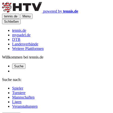
powered by
tennis.de
tennis.de
Menu
Schließen
tennis.de
mypadel.de
DTB
Landesverbände
Weitere Plattformen
Willkommen bei tennis.de
Suche
Suche nach:
Spieler
Turniere
Mannschaften
Ligen
Veranstaltungen