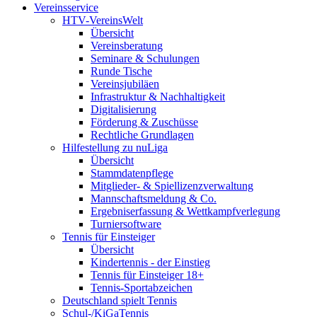
Vereinsservice
HTV-VereinsWelt
Übersicht
Vereinsberatung
Seminare & Schulungen
Runde Tische
Vereinsjubiläen
Infrastruktur & Nachhaltigkeit
Digitalisierung
Förderung & Zuschüsse
Rechtliche Grundlagen
Hilfestellung zu nuLiga
Übersicht
Stammdatenpflege
Mitglieder- & Spiellizenzverwaltung
Mannschaftsmeldung & Co.
Ergebniserfassung & Wettkampfverlegung
Turniersoftware
Tennis für Einsteiger
Übersicht
Kindertennis - der Einstieg
Tennis für Einsteiger 18+
Tennis-Sportabzeichen
Deutschland spielt Tennis
Schul-/KiGaTennis