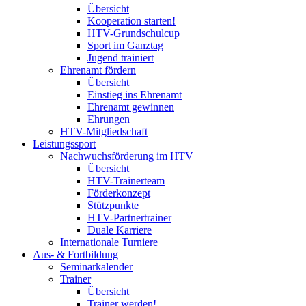
Übersicht
Kooperation starten!
HTV-Grundschulcup
Sport im Ganztag
Jugend trainiert
Ehrenamt fördern
Übersicht
Einstieg ins Ehrenamt
Ehrenamt gewinnen
Ehrungen
HTV-Mitgliedschaft
Leistungssport
Nachwuchsförderung im HTV
Übersicht
HTV-Trainerteam
Förderkonzept
Stützpunkte
HTV-Partnertrainer
Duale Karriere
Internationale Turniere
Aus- & Fortbildung
Seminarkalender
Trainer
Übersicht
Trainer werden!