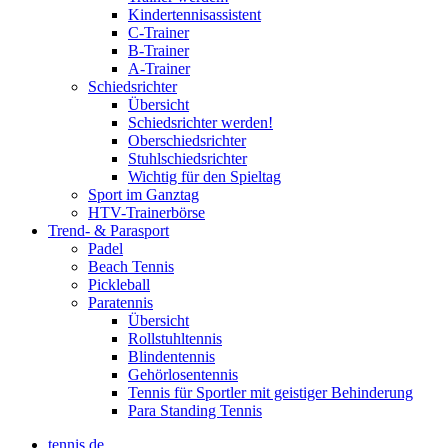
Kindertennisassistent
C-Trainer
B-Trainer
A-Trainer
Schiedsrichter
Übersicht
Schiedsrichter werden!
Oberschiedsrichter
Stuhlschiedsrichter
Wichtig für den Spieltag
Sport im Ganztag
HTV-Trainerbörse
Trend- & Parasport
Padel
Beach Tennis
Pickleball
Paratennis
Übersicht
Rollstuhltennis
Blindentennis
Gehörlosentennis
Tennis für Sportler mit geistiger Behinderung
Para Standing Tennis
tennis.de