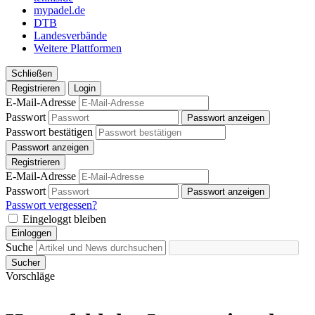
mypadel.de
DTB
Landesverbände
Weitere Plattformen
Schließen
Registrieren
Login
E-Mail-Adresse
Passwort
Passwort anzeigen
Passwort bestätigen
Passwort anzeigen
Registrieren
E-Mail-Adresse
Passwort
Passwort anzeigen
Passwort vergessen?
Eingeloggt bleiben
Einloggen
Suche
Sucher
Vorschläge