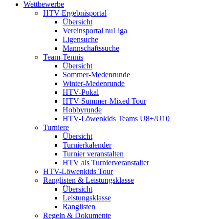
Wettbewerbe
HTV-Ergebnisportal
Übersicht
Vereinsportal nuLiga
Ligensuche
Mannschaftssuche
Team-Tennis
Übersicht
Sommer-Medenrunde
Winter-Medenrunde
HTV-Pokal
HTV-Summer-Mixed Tour
Hobbyrunde
HTV-Löwenkids Teams U8+/U10
Turniere
Übersicht
Turnierkalender
Turnier veranstalten
HTV als Turnierveranstalter
HTV-Löwenkids Tour
Ranglisten & Leistungsklasse
Übersicht
Leistungsklasse
Ranglisten
Regeln & Dokumente