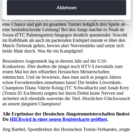
erfassen, welche bis auf einige Meter genau sein
Ablehnen
Auch in der U11-Konkurrenz setzten sich die Titelverteidiger durch
können
und zeigten, warum sie zu den Besten ihres Jahrgangs gehören.
Ihr Gerät durch aktives Scannen nach
Eva-Marie Kühle (TC BW Kassel) ließ ihren Gegnerinnen kaum
eine Chance und gab im gesamten Turnier lediglich drei Spiele ab –
bestimmten Merkmalen (Fingerprinting) identifizieren
eine beeindruckende Leistung! Bei den Jungs machte es Noah de
Erfahren Sie mehr darüber, wie Ihre persönlichen Daten
Sousa (FTC Palmengarten) hingegen deutlich spannender. Sowohl
verarbeitet werden, und legen Sie Ihre Präferenzen im
im Halbfinale als auch im packenden Endspiel musste er über den
Match-Tiebreak gehen, bewies aber Nervenstärke und setzte sich
Abschnitt Einzelheiten
fest.
beide Male durch. Was für ein Kampfgeist!
Besonderes Augenmerk lag in diesem Jahr auf der U10-
Wir verwenden Cookies, um Inhalte und Anzeigen zu
Konkurrenz. Hier durften die jüngst noch HTV-Löwenkids zum
personalisieren, Funktionen für soziale Medien anbieten
ersten Mal bei den offiziellen Hessischen Meisterschaften
zu können und die Zugriffe auf unsere Website zu
mitmischen. Und sie bewiesen, dass man auch in jungen Jahren
schon Favoritenrollen einnehmen kann! Die beiden Löwenkids-
analysieren. Außerdem geben wir Informationen zu Ihrer
Champions Diana Valerie König (TC Schwalbach) und Jonah Krey
Verwendung unserer Website an unsere Partner für
(Tennis 65 Eschborn) zeigten bei ihrem Debüt keine Nerven und
soziale Medien, Werbung und Analysen weiter. Unsere
sicherten sich ebenfalls souverän die Titel. Herzlichen Glückwunsch
an unsere jüngsten Champions!
Partner führen diese Informationen möglicherweise mit
weiteren Daten zusammen, die Sie ihnen bereitgestellt
Alle Ergebnisse der Hessischen Jüngstenmeisterschaften findest
haben oder die sie im Rahmen Ihrer Nutzung der Dienste
Du
HIER
wird in einer neuen Registerkarte geöffnet
.
gesammelt haben. Die
Cookie-Einstellungen
können
Jörg Barthel, Sportdirektor des Hessischen Tennis-Verbandes, zeigte
jederzeit über den Link im Footer aufgerufen und