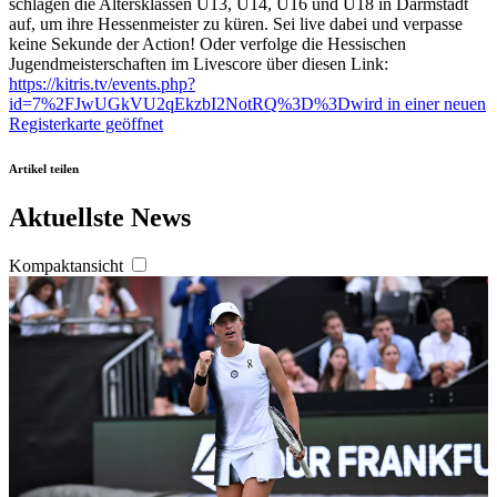
schlagen die Altersklassen U13, U14, U16 und U18 in Darmstadt
auf, um ihre Hessenmeister zu küren. Sei live dabei und verpasse
keine Sekunde der Action! Oder verfolge die Hessischen
Jugendmeisterschaften im Livescore über diesen Link:
https://kitris.tv/events.php?
id=7%2FJwUGkVU2qEkzbI2NotRQ%3D%3D
wird in einer neuen
Registerkarte geöffnet
Artikel teilen
Aktuellste News
Kompaktansicht