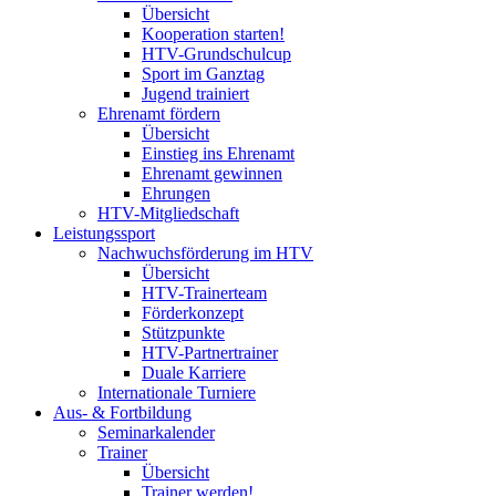
Übersicht
Kooperation starten!
HTV-Grundschulcup
Sport im Ganztag
Jugend trainiert
Ehrenamt fördern
Übersicht
Einstieg ins Ehrenamt
Ehrenamt gewinnen
Ehrungen
HTV-Mitgliedschaft
Leistungssport
Nachwuchsförderung im HTV
Übersicht
HTV-Trainerteam
Förderkonzept
Stützpunkte
HTV-Partnertrainer
Duale Karriere
Internationale Turniere
Aus- & Fortbildung
Seminarkalender
Trainer
Übersicht
Trainer werden!