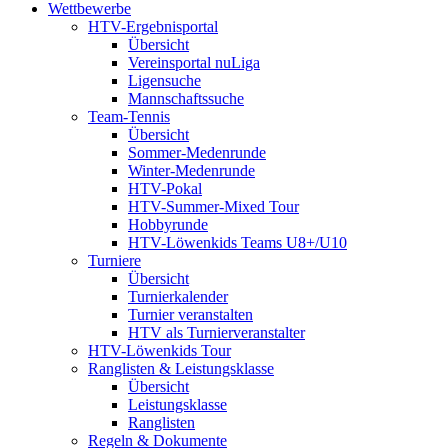
Wettbewerbe
HTV-Ergebnisportal
Übersicht
Vereinsportal nuLiga
Ligensuche
Mannschaftssuche
Team-Tennis
Übersicht
Sommer-Medenrunde
Winter-Medenrunde
HTV-Pokal
HTV-Summer-Mixed Tour
Hobbyrunde
HTV-Löwenkids Teams U8+/U10
Turniere
Übersicht
Turnierkalender
Turnier veranstalten
HTV als Turnierveranstalter
HTV-Löwenkids Tour
Ranglisten & Leistungsklasse
Übersicht
Leistungsklasse
Ranglisten
Regeln & Dokumente