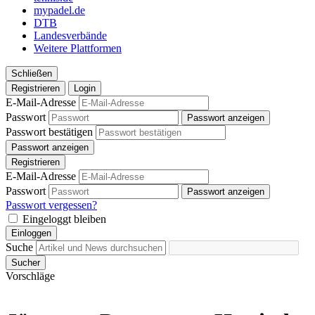
mypadel.de
DTB
Landesverbände
Weitere Plattformen
Schließen
Registrieren
Login
E-Mail-Adresse
Passwort
Passwort anzeigen
Passwort bestätigen
Passwort anzeigen
Registrieren
E-Mail-Adresse
Passwort
Passwort anzeigen
Passwort vergessen?
Eingeloggt bleiben
Einloggen
Suche
Sucher
Vorschläge