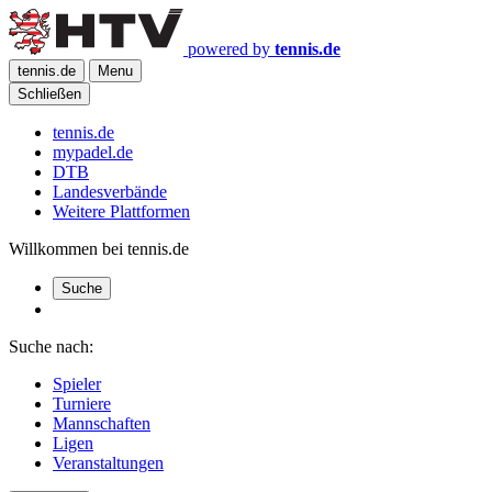
powered by
tennis.de
tennis.de
Menu
Schließen
tennis.de
mypadel.de
DTB
Landesverbände
Weitere Plattformen
Willkommen bei tennis.de
Suche
Suche nach:
Spieler
Turniere
Mannschaften
Ligen
Veranstaltungen