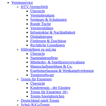
Vereinsservice
HTV-VereinsWelt
Übersicht
Vereinsberatung
Seminare & Schulungen
Runde Tische
Vereinsjubiläen
Infrastruktur & Nachhaltigkeit
Digitalisierung
Förderung & Zuschüsse
Rechtliche Grundlagen
Hilfestellung zu nuLiga
Übersicht
Stammdatenpflege
Mitglieder- & Spiellizenzverwaltung
Mannschaftsmeldung & Co.
Ergebniserfassung & Wettkampfverlegung
Turniersoftware
Tennis für Einsteiger
Übersicht
Kindertennis - der Einstieg
Tennis für Einsteiger 18+
Tennis-Sportabzeichen
Deutschland spielt Tennis
Schul-/KiGaTennis