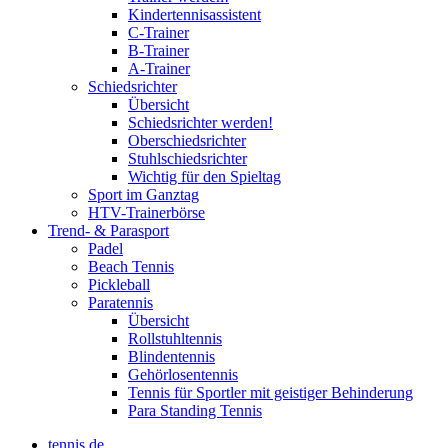
Kindertennisassistent
C-Trainer
B-Trainer
A-Trainer
Schiedsrichter
Übersicht
Schiedsrichter werden!
Oberschiedsrichter
Stuhlschiedsrichter
Wichtig für den Spieltag
Sport im Ganztag
HTV-Trainerbörse
Trend- & Parasport
Padel
Beach Tennis
Pickleball
Paratennis
Übersicht
Rollstuhltennis
Blindentennis
Gehörlosentennis
Tennis für Sportler mit geistiger Behinderung
Para Standing Tennis
tennis.de