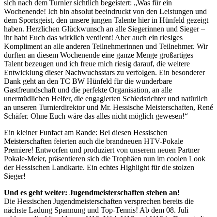
sich nach dem Turnier sichtlich begeistert: „Was für ein
angepasst werden.
Wochenende! Ich bin absolut beeindruckt von den Leistungen und
dem Sportsgeist, den unsere jungen Talente hier in Hünfeld gezeigt
haben. Herzlichen Glückwunsch an alle Siegerinnen und Sieger –
ihr habt Euch das wirklich verdient! Aber auch ein riesiges
Kompliment an alle anderen Teilnehmerinnen und Teilnehmer. Wir
durften an diesem Wochenende eine ganze Menge großartiges
Talent bezeugen und ich freue mich riesig darauf, die weitere
Entwicklung dieser Nachwuchsstars zu verfolgen. Ein besonderer
Dank geht an den TC BW Hünfeld für die wunderbare
Gastfreundschaft und die perfekte Organisation, an alle
unermüdlichen Helfer, die engagierten Schiedsrichter und natürlich
an unseren Turnierdirektor und Mr. Hessische Meisterschaften, René
Schäfer. Ohne Euch wäre das alles nicht möglich gewesen!“
Ein kleiner Funfact am Rande: Bei diesen Hessischen
Meisterschaften feierten auch die brandneuen HTV-Pokale
Premiere! Entworfen und produziert von unserem neuen Partner
Pokale-Meier, präsentieren sich die Trophäen nun im coolen Look
der Hessischen Landkarte. Ein echtes Highlight für die stolzen
Sieger!
Und es geht weiter: Jugendmeisterschaften stehen an!
Die Hessischen Jugendmeisterschaften versprechen bereits die
nächste Ladung Spannung und Top-Tennis! Ab dem 08. Juli