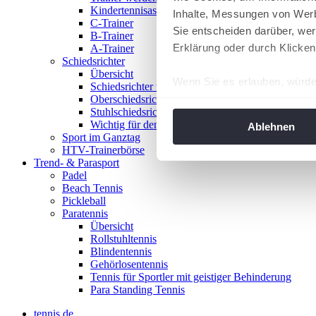
Kindertennisassistent
Inhalte, Messungen von Werb
C-Trainer
Sie entscheiden darüber, wer
B-Trainer
Erklärung oder durch Klicken
A-Trainer
Schiedsrichter
Übersicht
Wenn Sie es erlauben, würde
Schiedsrichter werden!
Oberschiedsrichter
Informationen über Ih
Stuhlschiedsrichter
Ihr Gerät durch aktiv
Wichtig für den Spieltag
Ablehnen
Sport im Ganztag
Erfahren Sie mehr darüber, w
HTV-Trainerbörse
Einzelheiten
fest.
Trend- & Parasport
Padel
Beach Tennis
Wir verwenden Cookies, um I
Pickleball
und die Zugriffe auf unsere 
Paratennis
Website an unsere Partner fü
Übersicht
Rollstuhltennis
möglicherweise mit weiteren
Blindentennis
der Dienste gesammelt habe
Gehörlosentennis
angepasst werden.
Tennis für Sportler mit geistiger Behinderung
Para Standing Tennis
tennis.de