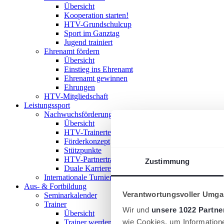
Übersicht
Kooperation starten!
HTV-Grundschulcup
Sport im Ganztag
Jugend trainiert
Ehrenamt fördern
Übersicht
Einstieg ins Ehrenamt
Ehrenamt gewinnen
Ehrungen
HTV-Mitgliedschaft
Leistungssport
Nachwuchsförderung im HTV
Übersicht
HTV-Trainerteam
Förderkonzept
Stützpunkte
HTV-Partnertrainer
Zustimmung
Duale Karriere
Internationale Turniere
Aus- & Fortbildung
Verantwortungsvoller Umgan
Seminarkalender
Trainer
Wir und
unsere 1022 Partne
Übersicht
wie Cookies, um Information
Trainer werden!