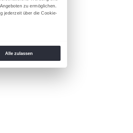
 Angeboten zu ermöglichen.
g jederzeit über die Cookie-
au sein können
zieren
Alle zulassen
hre Präferenzen im
Abschnitt
 Medien anbieten zu können
hrer Verwendung unserer
 führen diese Informationen
ie im Rahmen Ihrer Nutzung
 Footer aufgerufen und