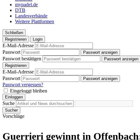
mypadel.de
DTB
Landesverbände
Weitere Plattformen
Schließen
Registrieren
Login
E-Mail-Adresse
Passwort
Passwort anzeigen
Passwort bestätigen
Passwort anzeigen
Registrieren
E-Mail-Adresse
Passwort
Passwort anzeigen
Passwort vergessen?
Eingeloggt bleiben
Einloggen
Suche
Sucher
Vorschläge
Guerrieri gewinnt in Offenbach: