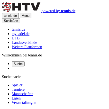
powered by
tennis.de
tennis.de
Menu
Schließen
tennis.de
mypadel.de
DTB
Landesverbände
Weitere Plattformen
Willkommen bei tennis.de
Suche
Suche nach:
Spieler
Turniere
Mannschaften
Ligen
Veranstaltungen