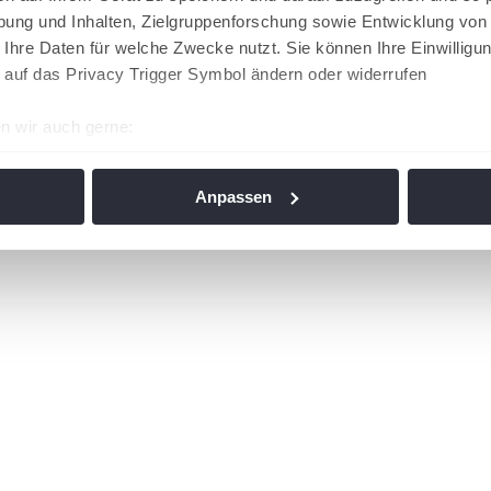
ung und Inhalten, Zielgruppenforschung sowie Entwicklung von
 Ihre Daten für welche Zwecke nutzt. Sie können Ihre Einwilligun
 auf das Privacy Trigger Symbol ändern oder widerrufen
n wir auch gerne:
re geografische Lage erfassen, welche bis auf einige Meter gen
es Scannen nach bestimmten Merkmalen (Fingerprinting) identifi
Anpassen
ie Ihre persönlichen Daten verarbeitet werden, und legen Sie I
nhalte und Anzeigen zu personalisieren, Funktionen für soziale
Website zu analysieren. Außerdem geben wir Informationen zu I
r soziale Medien, Werbung und Analysen weiter. Unsere Partner
 Daten zusammen, die Sie ihnen bereitgestellt haben oder die s
n. Die
Cookie-Einstellungen
können jederzeit über den Link im