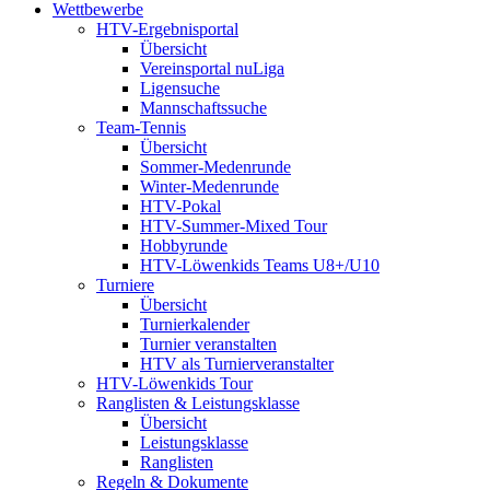
Wettbewerbe
HTV-Ergebnisportal
Übersicht
Vereinsportal nuLiga
Ligensuche
Mannschaftssuche
Team-Tennis
Übersicht
Sommer-Medenrunde
Winter-Medenrunde
HTV-Pokal
HTV-Summer-Mixed Tour
Hobbyrunde
HTV-Löwenkids Teams U8+/U10
Turniere
Übersicht
Turnierkalender
Turnier veranstalten
HTV als Turnierveranstalter
HTV-Löwenkids Tour
Ranglisten & Leistungsklasse
Übersicht
Leistungsklasse
Ranglisten
Regeln & Dokumente