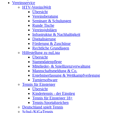
Vereinsservice
HTV-VereinsWelt
Übersicht
Vereinsberatung
Seminare & Schulungen
Runde Tische
Vereinsjubiläen
Infrastruktur & Nachhaltigkeit
Digitalisierung
Förderung & Zuschüsse
Rechtliche Grundlagen
Hilfestellung zu nuLiga
Übersicht
Stammdatenpflege
Mitglieder- & Spiellizenzverwaltung
Mannschaftsmeldung & Co.
Ergebniserfassung & Wettkampfverlegung
Turniersoftware
Tennis für Einsteiger
Übersicht
Kindertennis - der Einstieg
Tennis für Einsteiger 18+
Tennis-Sportabzeichen
Deutschland spielt Tennis
Schul-/KiGaTennis