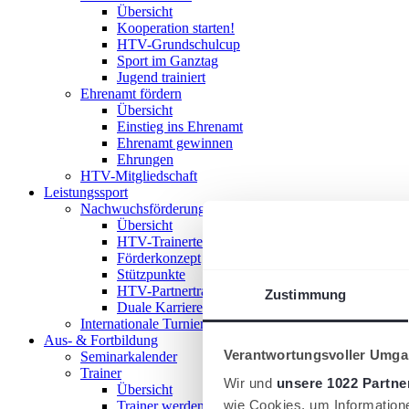
Übersicht
Kooperation starten!
HTV-Grundschulcup
Sport im Ganztag
Jugend trainiert
Ehrenamt fördern
Übersicht
Einstieg ins Ehrenamt
Ehrenamt gewinnen
Ehrungen
HTV-Mitgliedschaft
Leistungssport
Nachwuchsförderung im HTV
Übersicht
HTV-Trainerteam
Förderkonzept
Stützpunkte
HTV-Partnertrainer
Zustimmung
Duale Karriere
Internationale Turniere
Aus- & Fortbildung
Verantwortungsvoller Umgan
Seminarkalender
Trainer
Wir und
unsere 1022 Partne
Übersicht
wie Cookies, um Information
Trainer werden!