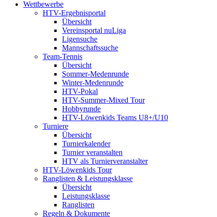
Wettbewerbe
HTV-Ergebnisportal
Übersicht
Vereinsportal nuLiga
Ligensuche
Mannschaftssuche
Team-Tennis
Übersicht
Sommer-Medenrunde
Winter-Medenrunde
HTV-Pokal
HTV-Summer-Mixed Tour
Hobbyrunde
HTV-Löwenkids Teams U8+/U10
Turniere
Übersicht
Turnierkalender
Turnier veranstalten
HTV als Turnierveranstalter
HTV-Löwenkids Tour
Ranglisten & Leistungsklasse
Übersicht
Leistungsklasse
Ranglisten
Regeln & Dokumente