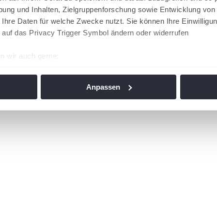
ung und Inhalten, Zielgruppenforschung sowie Entwicklung von
 Ihre Daten für welche Zwecke nutzt. Sie können Ihre Einwilligun
 auf das Privacy Trigger Symbol ändern oder widerrufen
n wir auch gerne:
re geografische Lage erfassen, welche bis auf einige Meter gen
es Scannen nach bestimmten Merkmalen (Fingerprinting) identifi
Anpassen
ie Ihre persönlichen Daten verarbeitet werden, und legen Sie I
nhalte und Anzeigen zu personalisieren, Funktionen für soziale
Website zu analysieren. Außerdem geben wir Informationen zu I
r soziale Medien, Werbung und Analysen weiter. Unsere Partner
 Daten zusammen, die Sie ihnen bereitgestellt haben oder die s
n. Die
Cookie-Einstellungen
können jederzeit über den Link im