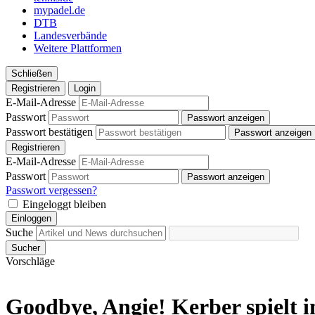
mypadel.de
DTB
Landesverbände
Weitere Plattformen
Schließen
Registrieren
Login
E-Mail-Adresse
Passwort
Passwort anzeigen
Passwort bestätigen
Passwort anzeigen
Registrieren
E-Mail-Adresse
Passwort
Passwort anzeigen
Passwort vergessen?
Eingeloggt bleiben
Einloggen
Suche
Sucher
Vorschläge
Goodbye, Angie! Kerber spielt 