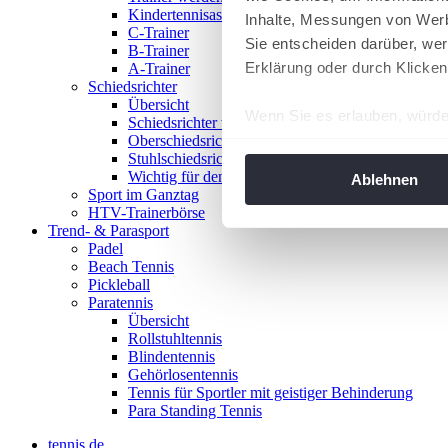
Kindertennisassistent
Inhalte, Messungen von Werb
C-Trainer
Sie entscheiden darüber, wer
B-Trainer
Erklärung oder durch Klicken
A-Trainer
Schiedsrichter
Übersicht
Wenn Sie es erlauben, würde
Schiedsrichter werden!
Oberschiedsrichter
Informationen über Ih
Stuhlschiedsrichter
Ihr Gerät durch aktiv
Wichtig für den Spieltag
Ablehnen
Sport im Ganztag
Erfahren Sie mehr darüber, w
HTV-Trainerbörse
Einzelheiten
fest.
Trend- & Parasport
Padel
Beach Tennis
Wir verwenden Cookies, um I
Pickleball
und die Zugriffe auf unsere 
Paratennis
Website an unsere Partner fü
Übersicht
Rollstuhltennis
möglicherweise mit weiteren
Blindentennis
der Dienste gesammelt habe
Gehörlosentennis
angepasst werden.
Tennis für Sportler mit geistiger Behinderung
Para Standing Tennis
tennis.de