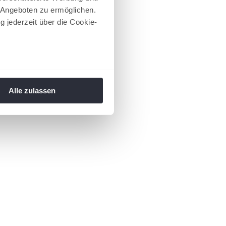
 Angeboten zu ermöglichen.
g jederzeit über die Cookie-
au sein können
zieren
Alle zulassen
hre Präferenzen im
Abschnitt
 Medien anbieten zu können
hrer Verwendung unserer
 führen diese Informationen
ie im Rahmen Ihrer Nutzung
 Footer aufgerufen und