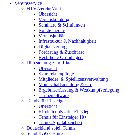
Vereinsservice
HTV-VereinsWelt
Übersicht
Vereinsberatung
Seminare & Schulungen
Runde Tische
Vereinsjubiläen
Infrastruktur & Nachhaltigkeit
Digitalisierung
Förderung & Zuschüsse
Rechtliche Grundlagen
Hilfestellung zu nuLiga
Übersicht
Stammdatenpflege
Mitglieder- & Spiellizenzverwaltung
Mannschaftsmeldung & Co.
Ergebniserfassung & Wettkampfverlegung
Turniersoftware
Tennis für Einsteiger
Übersicht
Kindertennis - der Einstieg
Tennis für Einsteiger 18+
Tennis-Sportabzeichen
Deutschland spielt Tennis
Schul-/KiGaTennis