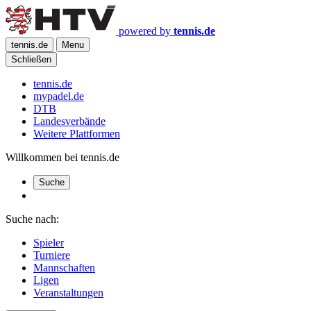
powered by
tennis.de
tennis.de
Menu
Schließen
tennis.de
mypadel.de
DTB
Landesverbände
Weitere Plattformen
Willkommen bei tennis.de
Suche
Suche nach:
Spieler
Turniere
Mannschaften
Ligen
Veranstaltungen