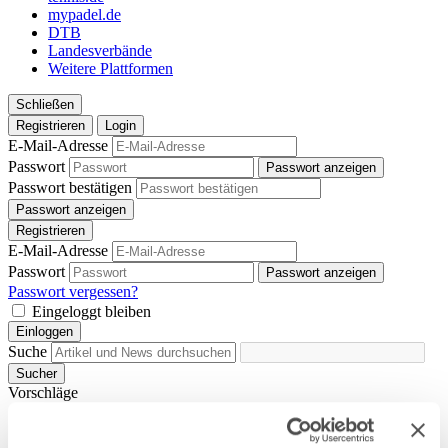
mypadel.de
DTB
Landesverbände
Weitere Plattformen
Schließen
Registrieren
Login
E-Mail-Adresse
Passwort
Passwort anzeigen
Passwort bestätigen
Passwort anzeigen
Registrieren
E-Mail-Adresse
Passwort
Passwort anzeigen
Passwort vergessen?
Eingeloggt bleiben
Einloggen
Suche
Sucher
Vorschläge