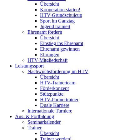
Übersicht
Kooperation starten!
HTV-Grundschulcup
Sport im Ganztag
Jugend trainiert
Ehrenamt fördern
Übersicht
Einstieg ins Ehrenamt
Ehrenamt gewinnen
Ehrungen
HTV-Mitgliedschaft
Leistungssport
Nachwuchsförderung im HTV
Übersicht
HTV-Trainerteam
Förderkonzept
Stützpunkte
HTV-Partnertrainer
Duale Karriere
Internationale Turniere
Aus- & Fortbildung
Seminarkalender
Trainer
Übersicht
Trainer werden!