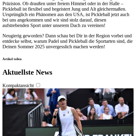
Präzision. Ob draußen unter freiem Himmel oder in der Halle –
jederzeit über den Link im Footer aufgerufen und
Pickleball ist flexibel und begeistert Jung und Alt gleichermaßen.
angepasst werden.
Ursprünglich ein Phänomen aus den USA, ist Pickleball jetzt auch
bei uns angekommen und wir sind stolz darauf, diesen
aufstrebenden Sport unter unserem Dach zu vereinen!
Neugierig geworden? Dann schau bei Dir in der Region vorbei und
entdecke selbst, warum Padel und Pickleball die Sportarten sind, die
Deinen Sommer 2025 unvergesslich machen werden!
Artikel teilen
Aktuellste News
Kompaktansicht