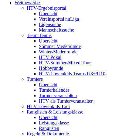
Wettbewerbe
HTV-Ergebnisportal
Übersicht
Vereinsportal nuLiga
Ligensuche
Mannschaftssuche
Team-Tennis
Übersicht
Sommer-Medenrunde
Winter-Medenrunde
HTV-Pokal
HTV-Summer-Mixed Tour
Hobbyrunde
HTV-Löwenkids Teams U8+/U10
Turniere
Übersicht
Turnierkalender
Turnier veranstalten
HTV als Turnierveranstalter
HTV-Löwenkids Tour
Ranglisten & Leistungsklasse
Übersicht
Leistungsklasse
Ranglisten
Regeln & Dokumente