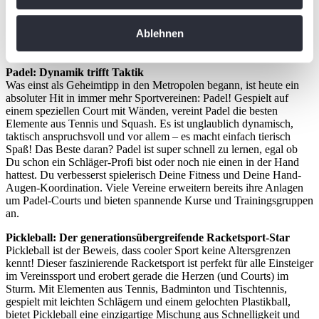
Informationen über Ihre geografische Lage
ist kein Zufall, dass Padel und Pickleball ganz vorne mit dabei sind.
Diese Sportarten versprechen nicht nur jede Menge Action und
erfassen, welche bis auf einige Meter genau sein
Ablehnen
Fitness, sondern auch starke Gemeinschaftserlebnisse und eine Prise
können
Spielspaß, die einfach süchtig macht.
Ihr Gerät durch aktives Scannen nach
Padel: Dynamik trifft Taktik
bestimmten Merkmalen (Fingerprinting) identifizieren
Was einst als Geheimtipp in den Metropolen begann, ist heute ein
Erfahren Sie mehr darüber, wie Ihre persönlichen Daten
absoluter Hit in immer mehr Sportvereinen: Padel! Gespielt auf
einem speziellen Court mit Wänden, vereint Padel die besten
verarbeitet werden, und legen Sie Ihre Präferenzen im
Elemente aus Tennis und Squash. Es ist unglaublich dynamisch,
Abschnitt Einzelheiten
fest.
taktisch anspruchsvoll und vor allem – es macht einfach tierisch
Spaß! Das Beste daran? Padel ist super schnell zu lernen, egal ob
Du schon ein Schläger-Profi bist oder noch nie einen in der Hand
Wir verwenden Cookies, um Inhalte und Anzeigen zu
hattest. Du verbesserst spielerisch Deine Fitness und Deine Hand-
personalisieren, Funktionen für soziale Medien anbieten
Augen-Koordination. Viele Vereine erweitern bereits ihre Anlagen
zu können und die Zugriffe auf unsere Website zu
um Padel-Courts und bieten spannende Kurse und Trainingsgruppen
an.
analysieren. Außerdem geben wir Informationen zu Ihrer
Verwendung unserer Website an unsere Partner für
Pickleball: Der generationsübergreifende Racketsport-Star
soziale Medien, Werbung und Analysen weiter. Unsere
Pickleball ist der Beweis, dass cooler Sport keine Altersgrenzen
kennt! Dieser faszinierende Racketsport ist perfekt für alle Einsteiger
Partner führen diese Informationen möglicherweise mit
im Vereinssport und erobert gerade die Herzen (und Courts) im
weiteren Daten zusammen, die Sie ihnen bereitgestellt
Sturm. Mit Elementen aus Tennis, Badminton und Tischtennis,
haben oder die sie im Rahmen Ihrer Nutzung der Dienste
gespielt mit leichten Schlägern und einem gelochten Plastikball,
bietet Pickleball eine einzigartige Mischung aus Schnelligkeit und
gesammelt haben. Die
Cookie-Einstellungen
können