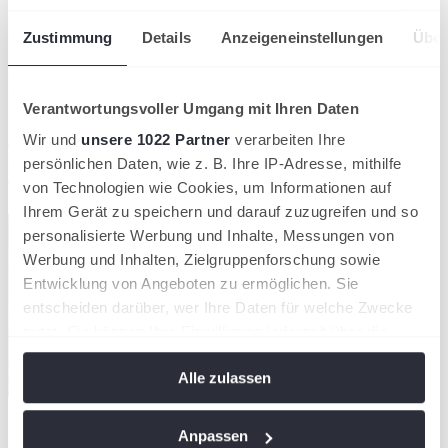
Sommer, Sonne, Trendsport:
Padel & Pickleball erobern
Zustimmung
Details
Anzeigeneinstellungen
Über
Deutschland!
Verantwortungsvoller Umgang mit Ihren Daten
Bereit für den Sommer 2025? Wir schon! Denn zwei der heißesten
Wir und
unsere 1022 Partner
verarbeiten Ihre
Trendsportarten, die diesen Sommer erobern werden, sind direkt bei
persönlichen Daten, wie z. B. Ihre IP-Adresse, mithilfe
uns zu Hause: Padel und Pickleball!
Trendsport
von Technologien wie Cookies, um Informationen auf
Hessischer Tennis-Verband
Ihrem Gerät zu speichern und darauf zuzugreifen und so
personalisierte Werbung und Inhalte, Messungen von
Werbung und Inhalten, Zielgruppenforschung sowie
Entwicklung von Angeboten zu ermöglichen. Sie
entscheiden darüber, wer Ihre Daten für welche Zwecke
nutzt. Sie können Ihre Einwilligung jederzeit über die
Cookie-Erklärung oder durch Klicken auf das Privacy
Alle zulassen
Trigger Symbol ändern oder widerrufen
Der Deutsche Olympische Sportbund (DOSB) hat kürzlich die Top
Wenn Sie es erlauben, würden wir auch gerne:
Anpassen
5 der Trendsportarten für den kommenden Sommer gekürt, und es