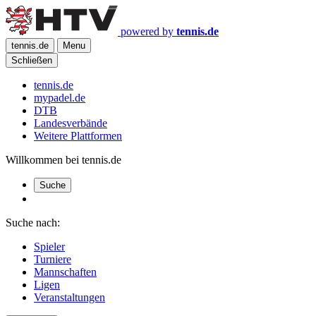
powered by
tennis.de
tennis.de
Menu
Schließen
tennis.de
mypadel.de
DTB
Landesverbände
Weitere Plattformen
Willkommen bei tennis.de
Suche
Suche nach:
Spieler
Turniere
Mannschaften
Ligen
Veranstaltungen