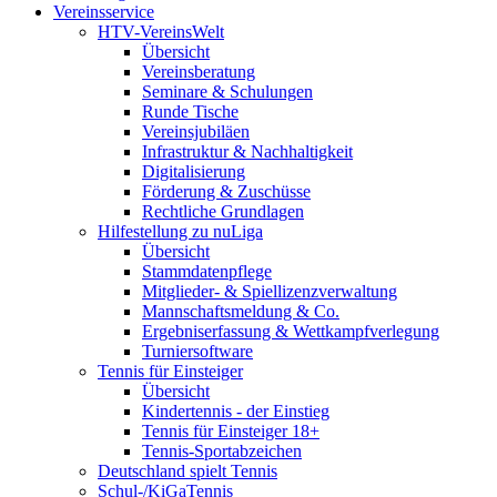
Vereinsservice
HTV-VereinsWelt
Übersicht
Vereinsberatung
Seminare & Schulungen
Runde Tische
Vereinsjubiläen
Infrastruktur & Nachhaltigkeit
Digitalisierung
Förderung & Zuschüsse
Rechtliche Grundlagen
Hilfestellung zu nuLiga
Übersicht
Stammdatenpflege
Mitglieder- & Spiellizenzverwaltung
Mannschaftsmeldung & Co.
Ergebniserfassung & Wettkampfverlegung
Turniersoftware
Tennis für Einsteiger
Übersicht
Kindertennis - der Einstieg
Tennis für Einsteiger 18+
Tennis-Sportabzeichen
Deutschland spielt Tennis
Schul-/KiGaTennis