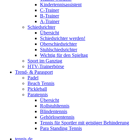
Kindertennisassistent
C-Trainer
B-Trainer
A-Trainer
Schiedsrichter
Übersicht
Schiedsrichter werden!
Oberschiedsrichter
Stuhlschiedsrichter
Wichtig für den Spieltag
Sport im Ganztag
HTV-Trainerbörse
Trend- & Parasport
Padel
Beach Tennis
Pickleball
Paratennis
Übersicht
Rollstuhltennis
Blindentennis
Gehörlosentennis
Tennis für Sportler mit geistiger Behinderung
Para Standing Tennis
tennis.de