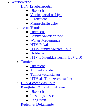
Wettbewerbe
HTV-Ergebnisportal
Übersicht
Vereinsportal nuLiga
Ligensuche
Mannschaftssuche
Team-Tennis
Übersicht
Sommer-Medenrunde
Winter-Medenrunde
HTV-Pokal
HTV-Summer-Mixed Tour
Hobbyrunde
HTV-Löwenkids Teams U8+/U10
Turniere
Übersicht
Turnierkalender
Turnier veranstalten
HTV als Turnierveranstalter
HTV-Löwenkids Tour
Ranglisten & Leistungsklasse
Übersicht
Leistungsklasse
Ranglisten
Regeln & Dokumente