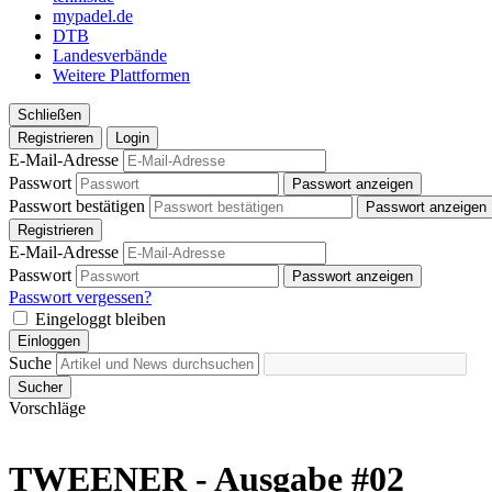
mypadel.de
DTB
Landesverbände
Weitere Plattformen
Schließen
Registrieren
Login
E-Mail-Adresse
Passwort
Passwort anzeigen
Passwort bestätigen
Passwort anzeigen
Registrieren
E-Mail-Adresse
Passwort
Passwort anzeigen
Passwort vergessen?
Eingeloggt bleiben
Einloggen
Suche
Sucher
Vorschläge
TWEENER - Ausgabe #02