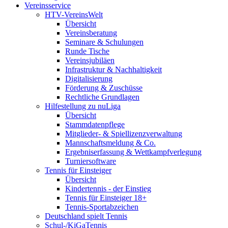
Vereinsservice
HTV-VereinsWelt
Übersicht
Vereinsberatung
Seminare & Schulungen
Runde Tische
Vereinsjubiläen
Infrastruktur & Nachhaltigkeit
Digitalisierung
Förderung & Zuschüsse
Rechtliche Grundlagen
Hilfestellung zu nuLiga
Übersicht
Stammdatenpflege
Mitglieder- & Spiellizenzverwaltung
Mannschaftsmeldung & Co.
Ergebniserfassung & Wettkampfverlegung
Turniersoftware
Tennis für Einsteiger
Übersicht
Kindertennis - der Einstieg
Tennis für Einsteiger 18+
Tennis-Sportabzeichen
Deutschland spielt Tennis
Schul-/KiGaTennis