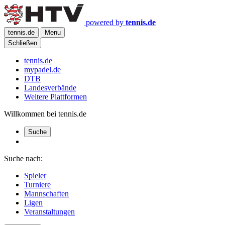
powered by
tennis.de
tennis.de
Menu
Schließen
tennis.de
mypadel.de
DTB
Landesverbände
Weitere Plattformen
Willkommen bei tennis.de
Suche
Suche nach:
Spieler
Turniere
Mannschaften
Ligen
Veranstaltungen