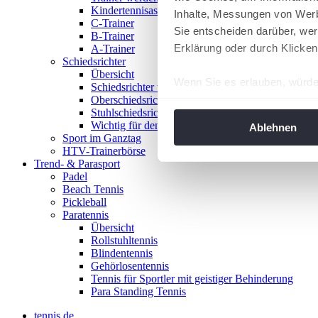
Kindertennisassistent
Inhalte, Messungen von Werb
C-Trainer
Sie entscheiden darüber, wer
B-Trainer
Erklärung oder durch Klicken
A-Trainer
Schiedsrichter
Übersicht
Wenn Sie es erlauben, würde
Schiedsrichter werden!
Oberschiedsrichter
Informationen über Ih
Stuhlschiedsrichter
Ihr Gerät durch aktiv
Wichtig für den Spieltag
Ablehnen
Sport im Ganztag
Erfahren Sie mehr darüber, w
HTV-Trainerbörse
Einzelheiten
fest.
Trend- & Parasport
Padel
Beach Tennis
Wir verwenden Cookies, um I
Pickleball
und die Zugriffe auf unsere 
Paratennis
Website an unsere Partner fü
Übersicht
Rollstuhltennis
möglicherweise mit weiteren
Blindentennis
der Dienste gesammelt habe
Gehörlosentennis
angepasst werden.
Tennis für Sportler mit geistiger Behinderung
Para Standing Tennis
tennis.de