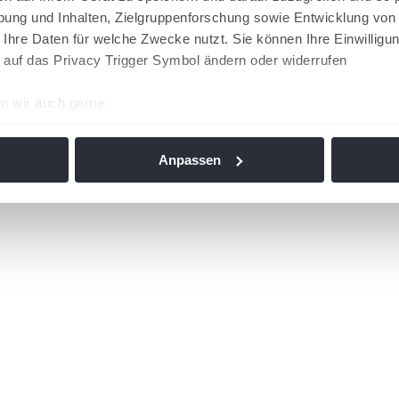
ung und Inhalten, Zielgruppenforschung sowie Entwicklung von
 Ihre Daten für welche Zwecke nutzt. Sie können Ihre Einwilligun
 auf das Privacy Trigger Symbol ändern oder widerrufen
n wir auch gerne:
re geografische Lage erfassen, welche bis auf einige Meter gen
es Scannen nach bestimmten Merkmalen (Fingerprinting) identifi
Anpassen
ie Ihre persönlichen Daten verarbeitet werden, und legen Sie I
nhalte und Anzeigen zu personalisieren, Funktionen für soziale
Website zu analysieren. Außerdem geben wir Informationen zu I
r soziale Medien, Werbung und Analysen weiter. Unsere Partner
 Daten zusammen, die Sie ihnen bereitgestellt haben oder die s
n. Die
Cookie-Einstellungen
können jederzeit über den Link im