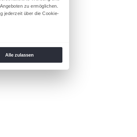
 Angeboten zu ermöglichen.
g jederzeit über die Cookie-
au sein können
zieren
Alle zulassen
hre Präferenzen im
Abschnitt
 Medien anbieten zu können
hrer Verwendung unserer
 führen diese Informationen
ie im Rahmen Ihrer Nutzung
 Footer aufgerufen und