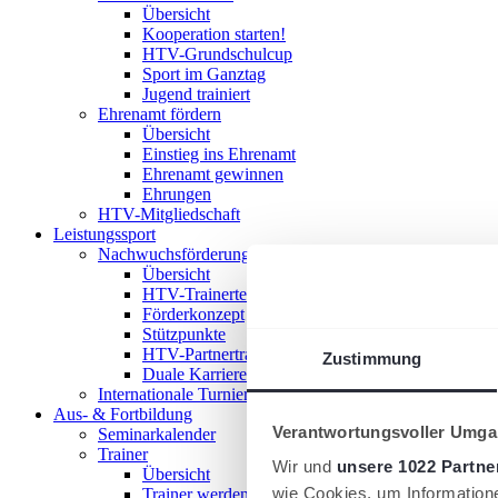
Übersicht
Kooperation starten!
HTV-Grundschulcup
Sport im Ganztag
Jugend trainiert
Ehrenamt fördern
Übersicht
Einstieg ins Ehrenamt
Ehrenamt gewinnen
Ehrungen
HTV-Mitgliedschaft
Leistungssport
Nachwuchsförderung im HTV
Übersicht
HTV-Trainerteam
Förderkonzept
Stützpunkte
HTV-Partnertrainer
Zustimmung
Duale Karriere
Internationale Turniere
Aus- & Fortbildung
Verantwortungsvoller Umgan
Seminarkalender
Trainer
Wir und
unsere 1022 Partne
Übersicht
wie Cookies, um Information
Trainer werden!