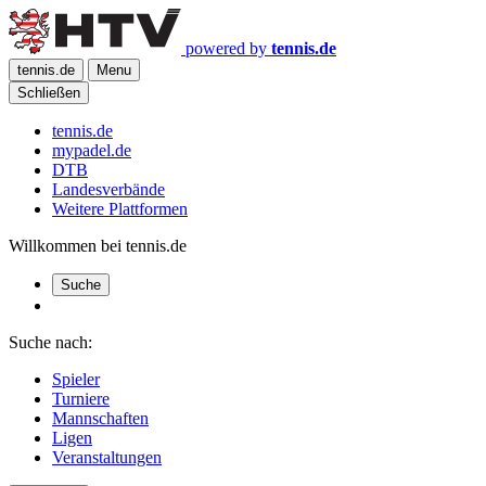
powered by
tennis.de
tennis.de
Menu
Schließen
tennis.de
mypadel.de
DTB
Landesverbände
Weitere Plattformen
Willkommen bei tennis.de
Suche
Suche nach:
Spieler
Turniere
Mannschaften
Ligen
Veranstaltungen