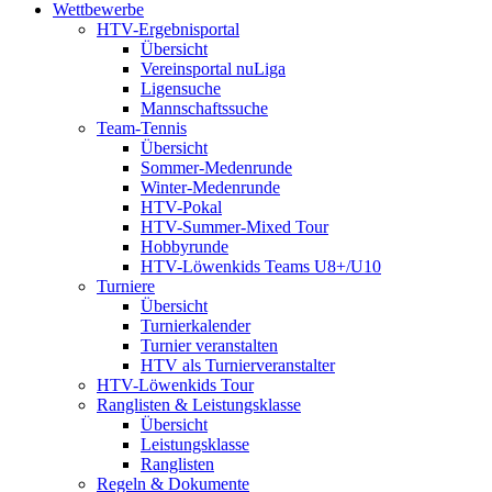
Wettbewerbe
HTV-Ergebnisportal
Übersicht
Vereinsportal nuLiga
Ligensuche
Mannschaftssuche
Team-Tennis
Übersicht
Sommer-Medenrunde
Winter-Medenrunde
HTV-Pokal
HTV-Summer-Mixed Tour
Hobbyrunde
HTV-Löwenkids Teams U8+/U10
Turniere
Übersicht
Turnierkalender
Turnier veranstalten
HTV als Turnierveranstalter
HTV-Löwenkids Tour
Ranglisten & Leistungsklasse
Übersicht
Leistungsklasse
Ranglisten
Regeln & Dokumente