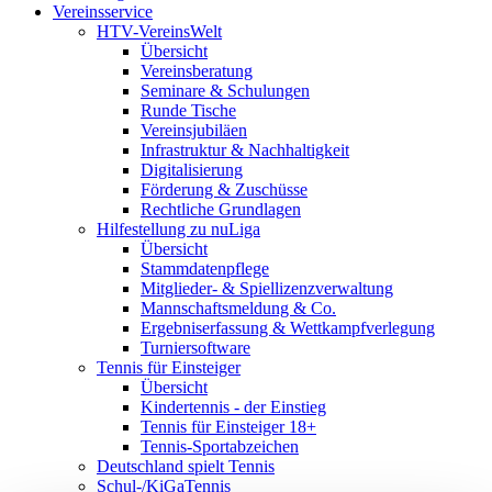
Vereinsservice
HTV-VereinsWelt
Übersicht
Vereinsberatung
Seminare & Schulungen
Runde Tische
Vereinsjubiläen
Infrastruktur & Nachhaltigkeit
Digitalisierung
Förderung & Zuschüsse
Rechtliche Grundlagen
Hilfestellung zu nuLiga
Übersicht
Stammdatenpflege
Mitglieder- & Spiellizenzverwaltung
Mannschaftsmeldung & Co.
Ergebniserfassung & Wettkampfverlegung
Turniersoftware
Tennis für Einsteiger
Übersicht
Kindertennis - der Einstieg
Tennis für Einsteiger 18+
Tennis-Sportabzeichen
Deutschland spielt Tennis
Schul-/KiGaTennis