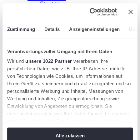
Übersicht
Kooperation starten!
HTV-Grundschulcup
Sport im Ganztag
Jugend trainiert
Zustimmung
Details
Anzeigeneinstellungen
Über
Ehrenamt fördern
Übersicht
Einstieg ins Ehrenamt
Ehrenamt gewinnen
Verantwortungsvoller Umgang mit Ihren Daten
Ehrungen
HTV-Mitgliedschaft
Wir und
unsere 1022 Partner
verarbeiten Ihre
Leistungssport
persönlichen Daten, wie z. B. Ihre IP-Adresse, mithilfe
Nachwuchsförderung im HTV
von Technologien wie Cookies, um Informationen auf
Übersicht
HTV-Trainerteam
Ihrem Gerät zu speichern und darauf zuzugreifen und so
Förderkonzept
personalisierte Werbung und Inhalte, Messungen von
Stützpunkte
Werbung und Inhalten, Zielgruppenforschung sowie
HTV-Partnertrainer
Duale Karriere
Entwicklung von Angeboten zu ermöglichen. Sie
Internationale Turniere
entscheiden darüber, wer Ihre Daten für welche Zwecke
Aus- & Fortbildung
nutzt. Sie können Ihre Einwilligung jederzeit über die
Seminarkalender
Trainer
Cookie-Erklärung oder durch Klicken auf das Privacy
Übersicht
Alle zulassen
Trigger Symbol ändern oder widerrufen
Trainer werden!