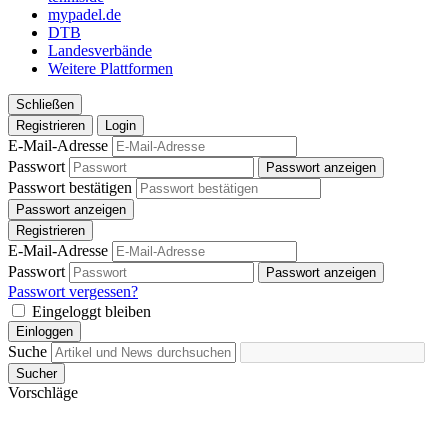
weiteren Daten zusammen, die Sie ihnen bereitgestellt
mypadel.de
haben oder die sie im Rahmen Ihrer Nutzung der Dienste
DTB
Landesverbände
gesammelt haben. Die
Cookie-Einstellungen
können
Weitere Plattformen
jederzeit über den Link im Footer aufgerufen und
angepasst werden.
Schließen
Registrieren
Login
E-Mail-Adresse
Passwort
Passwort anzeigen
Passwort bestätigen
Passwort anzeigen
Registrieren
E-Mail-Adresse
Passwort
Passwort anzeigen
Passwort vergessen?
Eingeloggt bleiben
Einloggen
Suche
Sucher
Vorschläge