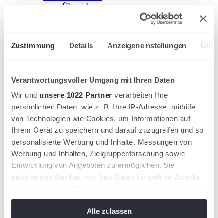
Übersicht
Kooperation starten!
HTV-Grundschulcup
Sport im Ganztag
Jugend trainiert
Zustimmung
Details
Anzeigeneinstellungen
Über
Ehrenamt fördern
Übersicht
Einstieg ins Ehrenamt
Ehrenamt gewinnen
Verantwortungsvoller Umgang mit Ihren Daten
Ehrungen
HTV-Mitgliedschaft
Wir und
unsere 1022 Partner
verarbeiten Ihre
Leistungssport
persönlichen Daten, wie z. B. Ihre IP-Adresse, mithilfe
Nachwuchsförderung im HTV
von Technologien wie Cookies, um Informationen auf
Übersicht
HTV-Trainerteam
Ihrem Gerät zu speichern und darauf zuzugreifen und so
Förderkonzept
personalisierte Werbung und Inhalte, Messungen von
Stützpunkte
Werbung und Inhalten, Zielgruppenforschung sowie
HTV-Partnertrainer
Duale Karriere
Entwicklung von Angeboten zu ermöglichen. Sie
Internationale Turniere
entscheiden darüber, wer Ihre Daten für welche Zwecke
Aus- & Fortbildung
nutzt. Sie können Ihre Einwilligung jederzeit über die
Seminarkalender
Trainer
Cookie-Erklärung oder durch Klicken auf das Privacy
Übersicht
Alle zulassen
Trigger Symbol ändern oder widerrufen
Trainer werden!