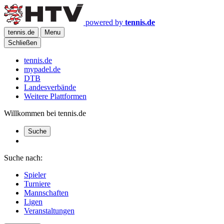
powered by
tennis.de
tennis.de
Menu
Schließen
tennis.de
mypadel.de
DTB
Landesverbände
Weitere Plattformen
Willkommen bei tennis.de
Suche
Suche nach:
Spieler
Turniere
Mannschaften
Ligen
Veranstaltungen