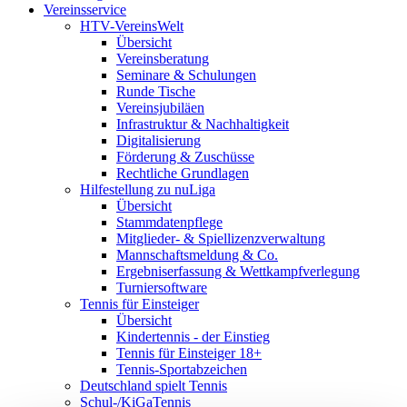
Vereinsservice
HTV-VereinsWelt
Übersicht
Vereinsberatung
Seminare & Schulungen
Runde Tische
Vereinsjubiläen
Infrastruktur & Nachhaltigkeit
Digitalisierung
Förderung & Zuschüsse
Rechtliche Grundlagen
Hilfestellung zu nuLiga
Übersicht
Stammdatenpflege
Mitglieder- & Spiellizenzverwaltung
Mannschaftsmeldung & Co.
Ergebniserfassung & Wettkampfverlegung
Turniersoftware
Tennis für Einsteiger
Übersicht
Kindertennis - der Einstieg
Tennis für Einsteiger 18+
Tennis-Sportabzeichen
Deutschland spielt Tennis
Schul-/KiGaTennis