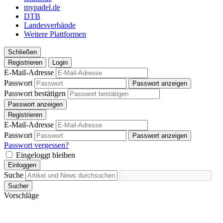
weiteren Daten zusammen, die Sie ihnen bereitgestellt
mypadel.de
haben oder die sie im Rahmen Ihrer Nutzung der Dienste
DTB
Landesverbände
gesammelt haben. Die
Cookie-Einstellungen
können
Weitere Plattformen
jederzeit über den Link im Footer aufgerufen und
angepasst werden.
Schließen
Registrieren
Login
E-Mail-Adresse
Passwort
Passwort anzeigen
Passwort bestätigen
Passwort anzeigen
Registrieren
E-Mail-Adresse
Passwort
Passwort anzeigen
Passwort vergessen?
Eingeloggt bleiben
Einloggen
Suche
Sucher
Vorschläge