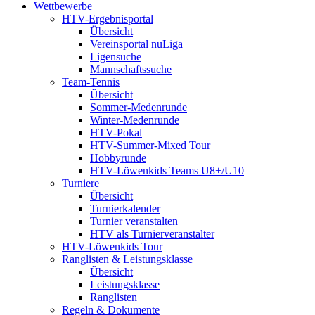
Wettbewerbe
HTV-Ergebnisportal
Übersicht
Vereinsportal nuLiga
Ligensuche
Mannschaftssuche
Team-Tennis
Übersicht
Sommer-Medenrunde
Winter-Medenrunde
HTV-Pokal
HTV-Summer-Mixed Tour
Hobbyrunde
HTV-Löwenkids Teams U8+/U10
Turniere
Übersicht
Turnierkalender
Turnier veranstalten
HTV als Turnierveranstalter
HTV-Löwenkids Tour
Ranglisten & Leistungsklasse
Übersicht
Leistungsklasse
Ranglisten
Regeln & Dokumente