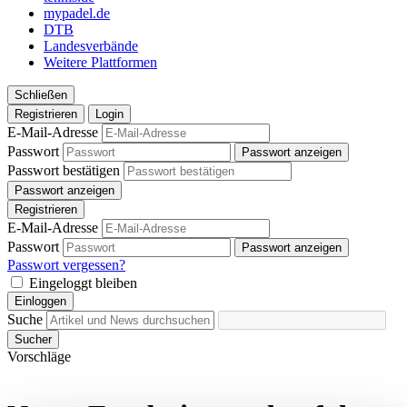
mypadel.de
DTB
Landesverbände
Weitere Plattformen
Schließen
Registrieren
Login
E-Mail-Adresse
Passwort
Passwort anzeigen
Passwort bestätigen
Passwort anzeigen
Registrieren
E-Mail-Adresse
Passwort
Passwort anzeigen
Passwort vergessen?
Eingeloggt bleiben
Einloggen
Suche
Sucher
Vorschläge