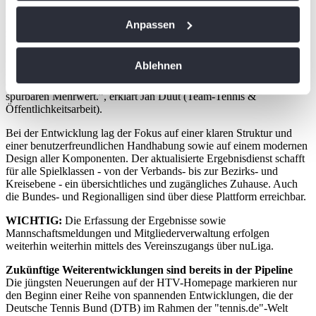
Früher waren Spielpläne, Ergebnisse, Tabellen und
Wenn Sie es erlauben, würden wir auch gerne:
Mannschaftsportrait ausschließlich über das Ergebnisportal nuLiga
Anpassen
zugänglich. Ab sofort ist der gesamte Ergebnisdienst nahtlos in
Informationen über Ihre geografische Lage
unsere Verbandsseite und der tennis.de integriert. “Der bisherige
erfassen, welche bis auf einige Meter genau sein
Ergebnisdienst war überholt und insbesondere auf mobilen Geräten
Ablehnen
nicht mehr auf der Höhe der Zeit. Mit dem neuen Layout haben wir
können
das endlich verbessert und bieten allen hessischen Teams einen
Ihr Gerät durch aktives Scannen nach
spürbaren Mehrwert.”, erklärt Jan Duut (Team-Tennis &
bestimmten Merkmalen (Fingerprinting) identifizieren
Öffentlichkeitsarbeit).
Erfahren Sie mehr darüber, wie Ihre persönlichen Daten
Bei der Entwicklung lag der Fokus auf einer klaren Struktur und
verarbeitet werden, und legen Sie Ihre Präferenzen im
einer benutzerfreundlichen Handhabung sowie auf einem modernen
Design aller Komponenten. Der aktualisierte Ergebnisdienst schafft
Abschnitt Einzelheiten
fest.
für alle Spielklassen - von der Verbands- bis zur Bezirks- und
Kreisebene - ein übersichtliches und zugängliches Zuhause. Auch
Wir verwenden Cookies, um Inhalte und Anzeigen zu
die Bundes- und Regionalligen sind über diese Plattform erreichbar.
personalisieren, Funktionen für soziale Medien anbieten
WICHTIG:
Die Erfassung der Ergebnisse sowie
zu können und die Zugriffe auf unsere Website zu
Mannschaftsmeldungen und Mitgliederverwaltung erfolgen
analysieren. Außerdem geben wir Informationen zu Ihrer
weiterhin weiterhin mittels des Vereinszugangs über nuLiga.
Verwendung unserer Website an unsere Partner für
Zukünftige Weiterentwicklungen sind bereits in der Pipeline
soziale Medien, Werbung und Analysen weiter. Unsere
Die jüngsten Neuerungen auf der HTV-Homepage markieren nur
Partner führen diese Informationen möglicherweise mit
den Beginn einer Reihe von spannenden Entwicklungen, die der
Deutsche Tennis Bund (DTB) im Rahmen der "tennis.de"-Welt
weiteren Daten zusammen, die Sie ihnen bereitgestellt