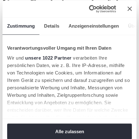
Neues Ergebnisportal auf der
HTV-Homepage
Zustimmung
Details
Anzeigeneinstellungen
Über
Gruppen, Spielpläne, Ergebnisse und Mannschaften werden ab
sofort direkt auf der HTV-Homepage abgebildet - über die neue
intuitive Ligen- und Mannschaftssuche.
Verband
Verantwortungsvoller Umgang mit Ihren Daten
Hessischer Tennis-Verband
Wir und
unsere 1022 Partner
verarbeiten Ihre
persönlichen Daten, wie z. B. Ihre IP-Adresse, mithilfe
von Technologien wie Cookies, um Informationen auf
Ihrem Gerät zu speichern und darauf zuzugreifen und so
personalisierte Werbung und Inhalte, Messungen von
Werbung und Inhalten, Zielgruppenforschung sowie
Entwicklung von Angeboten zu ermöglichen. Sie
entscheiden darüber, wer Ihre Daten für welche Zwecke
nutzt. Sie können Ihre Einwilligung jederzeit über die
Pünktlich zum Start der Sommersaison präsentieren wir Dir eine
Cookie-Erklärung oder durch Klicken auf das Privacy
bedeutende Neuerung: die direkte Einbindung des
Alle zulassen
Mannschaftsspielbetriebs auf der neuen HTV-Website.
Trigger Symbol ändern oder widerrufen