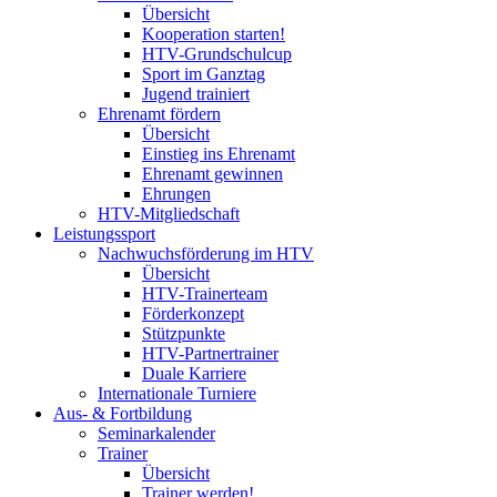
Übersicht
Kooperation starten!
HTV-Grundschulcup
Sport im Ganztag
Jugend trainiert
Ehrenamt fördern
Übersicht
Einstieg ins Ehrenamt
Ehrenamt gewinnen
Ehrungen
HTV-Mitgliedschaft
Leistungssport
Nachwuchsförderung im HTV
Übersicht
HTV-Trainerteam
Förderkonzept
Stützpunkte
HTV-Partnertrainer
Duale Karriere
Internationale Turniere
Aus- & Fortbildung
Seminarkalender
Trainer
Übersicht
Trainer werden!