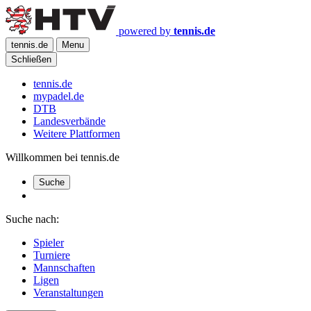
powered by
tennis.de
tennis.de
Menu
Schließen
tennis.de
mypadel.de
DTB
Landesverbände
Weitere Plattformen
Willkommen bei tennis.de
Suche
Suche nach:
Spieler
Turniere
Mannschaften
Ligen
Veranstaltungen