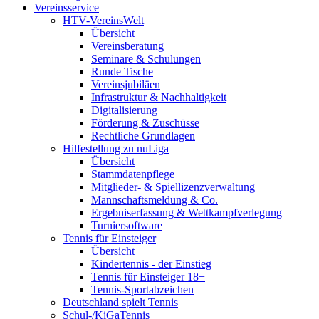
Vereinsservice
HTV-VereinsWelt
Übersicht
Vereinsberatung
Seminare & Schulungen
Runde Tische
Vereinsjubiläen
Infrastruktur & Nachhaltigkeit
Digitalisierung
Förderung & Zuschüsse
Rechtliche Grundlagen
Hilfestellung zu nuLiga
Übersicht
Stammdatenpflege
Mitglieder- & Spiellizenzverwaltung
Mannschaftsmeldung & Co.
Ergebniserfassung & Wettkampfverlegung
Turniersoftware
Tennis für Einsteiger
Übersicht
Kindertennis - der Einstieg
Tennis für Einsteiger 18+
Tennis-Sportabzeichen
Deutschland spielt Tennis
Schul-/KiGaTennis