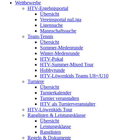
Wettbewerbe
HTV-Ergebnisportal
Übersicht
Vereinsportal nuLiga
Ligensuche
Mannschaftssuche
Team-Tennis
Übersicht
Sommer-Medenrunde
Winter-Medenrunde
HTV-Pokal
HTV-Summer-Mixed Tour
Hobbyrunde
HTV-Löwenkids Teams U8+/U10
Turniere
Übersicht
Turnierkalender
Turnier veranstalten
HTV als Turnierveranstalter
HTV-Löwenkids Tour
Ranglisten & Leistungsklasse
Übersicht
Leistungsklasse
Ranglisten
Regeln & Dokumente