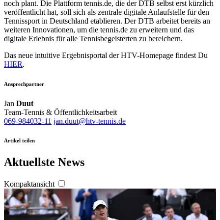
noch plant. Die Plattform tennis.de, die der DTB selbst erst kürzlich
haben oder die sie im Rahmen Ihrer Nutzung der Dienste
veröffentlicht hat, soll sich als zentrale digitale Anlaufstelle für den
gesammelt haben. Die
Cookie-Einstellungen
können
Tennissport in Deutschland etablieren. Der DTB arbeitet bereits an
weiteren Innovationen, um die tennis.de zu erweitern und das
jederzeit über den Link im Footer aufgerufen und
digitale Erlebnis für alle Tennisbegeisterten zu bereichern.
angepasst werden.
Das neue intuitive Ergebnisportal der HTV-Homepage findest Du
HIER
.
Ansprechpartner
Jan
Duut
Team-Tennis & Öffentlichkeitsarbeit
069-984032-11
jan.duut@htv-tennis.de
Artikel teilen
Aktuellste News
Kompaktansicht