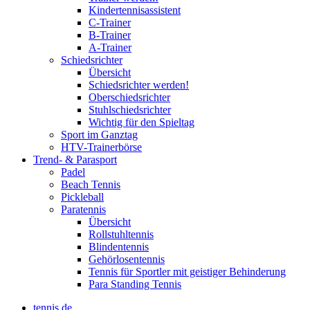
Kindertennisassistent
C-Trainer
B-Trainer
A-Trainer
Schiedsrichter
Übersicht
Schiedsrichter werden!
Oberschiedsrichter
Stuhlschiedsrichter
Wichtig für den Spieltag
Sport im Ganztag
HTV-Trainerbörse
Trend- & Parasport
Padel
Beach Tennis
Pickleball
Paratennis
Übersicht
Rollstuhltennis
Blindentennis
Gehörlosentennis
Tennis für Sportler mit geistiger Behinderung
Para Standing Tennis
tennis.de