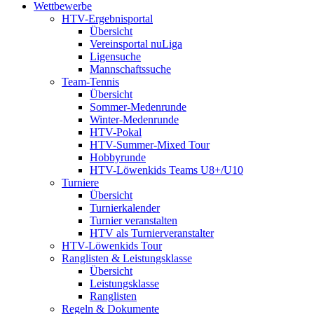
Wettbewerbe
HTV-Ergebnisportal
Übersicht
Vereinsportal nuLiga
Ligensuche
Mannschaftssuche
Team-Tennis
Übersicht
Sommer-Medenrunde
Winter-Medenrunde
HTV-Pokal
HTV-Summer-Mixed Tour
Hobbyrunde
HTV-Löwenkids Teams U8+/U10
Turniere
Übersicht
Turnierkalender
Turnier veranstalten
HTV als Turnierveranstalter
HTV-Löwenkids Tour
Ranglisten & Leistungsklasse
Übersicht
Leistungsklasse
Ranglisten
Regeln & Dokumente