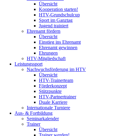
Übersicht
Kooperation starten!
HTV-Grundschulcup
Sport im Ganztag
Jugend trainiert
Ehrenamt fördern
Übersicht
Einstieg ins Ehrenamt
Ehrenamt gewinnen
Ehrungen
HTV-Mitgliedschaft
Leistungssport
Nachwuchsförderung im HTV
Übersicht
HTV-Trainerteam
Förderkonzept
Stützpunkte
HTV-Partnertrainer
Duale Karriere
Internationale Turniere
Aus- & Fortbildung
Seminarkalender
Trainer
Übersicht
Trainer werden!