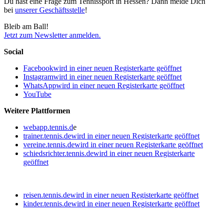
Du hast eine Frage zum Tennissport in Hessen? Dann melde Dich
bei
unserer Geschäftsstelle
!
Bleib am Ball!
Jetzt zum Newsletter anmelden.
Social
Facebook
wird in einer neuen Registerkarte geöffnet
Instagram
wird in einer neuen Registerkarte geöffnet
WhatsApp
wird in einer neuen Registerkarte geöffnet
YouTube
Weitere Plattformen
webapp.tennis.d
e
trainer.tennis.de
wird in einer neuen Registerkarte geöffnet
vereine.tennis.de
wird in einer neuen Registerkarte geöffnet
schiedsrichter.tennis.de
wird in einer neuen Registerkarte
geöffnet
reisen.tennis.de
wird in einer neuen Registerkarte geöffnet
kinder.tennis.de
wird in einer neuen Registerkarte geöffnet