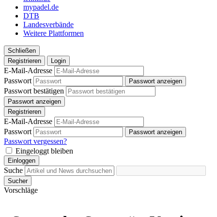
mypadel.de
DTB
Landesverbände
Weitere Plattformen
Schließen
Registrieren
Login
E-Mail-Adresse
Passwort
Passwort anzeigen
Passwort bestätigen
Passwort anzeigen
Registrieren
E-Mail-Adresse
Passwort
Passwort anzeigen
Passwort vergessen?
Eingeloggt bleiben
Einloggen
Suche
Sucher
Vorschläge