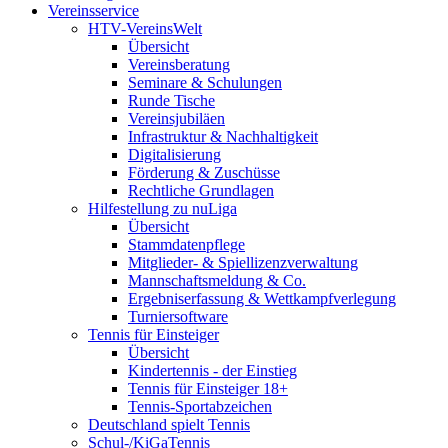
Vereinsservice
HTV-VereinsWelt
Übersicht
Vereinsberatung
Seminare & Schulungen
Runde Tische
Vereinsjubiläen
Infrastruktur & Nachhaltigkeit
Digitalisierung
Förderung & Zuschüsse
Rechtliche Grundlagen
Hilfestellung zu nuLiga
Übersicht
Stammdatenpflege
Mitglieder- & Spiellizenzverwaltung
Mannschaftsmeldung & Co.
Ergebniserfassung & Wettkampfverlegung
Turniersoftware
Tennis für Einsteiger
Übersicht
Kindertennis - der Einstieg
Tennis für Einsteiger 18+
Tennis-Sportabzeichen
Deutschland spielt Tennis
Schul-/KiGaTennis