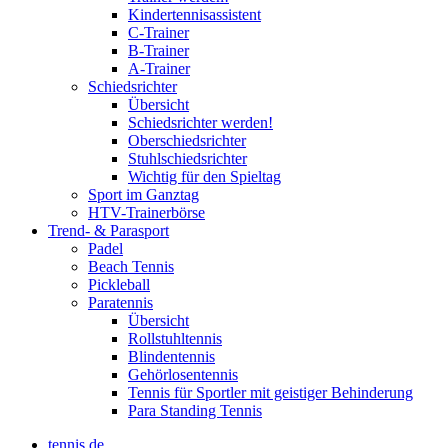
Kindertennisassistent
C-Trainer
B-Trainer
A-Trainer
Schiedsrichter
Übersicht
Schiedsrichter werden!
Oberschiedsrichter
Stuhlschiedsrichter
Wichtig für den Spieltag
Sport im Ganztag
HTV-Trainerbörse
Trend- & Parasport
Padel
Beach Tennis
Pickleball
Paratennis
Übersicht
Rollstuhltennis
Blindentennis
Gehörlosentennis
Tennis für Sportler mit geistiger Behinderung
Para Standing Tennis
tennis.de