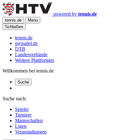
powered by
tennis.de
tennis.de
Menu
Schließen
tennis.de
mypadel.de
DTB
Landesverbände
Weitere Plattformen
Willkommen bei tennis.de
Suche
Suche nach:
Spieler
Turniere
Mannschaften
Ligen
Veranstaltungen