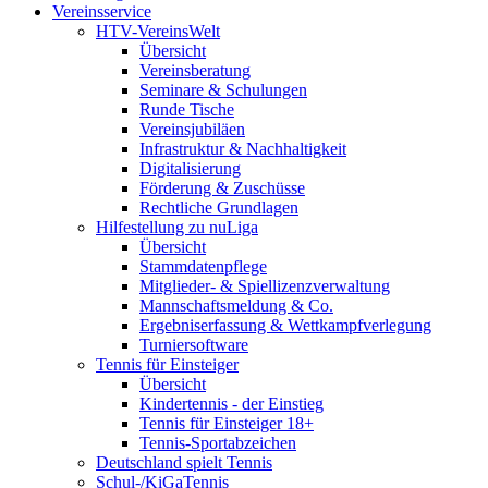
Vereinsservice
HTV-VereinsWelt
Übersicht
Vereinsberatung
Seminare & Schulungen
Runde Tische
Vereinsjubiläen
Infrastruktur & Nachhaltigkeit
Digitalisierung
Förderung & Zuschüsse
Rechtliche Grundlagen
Hilfestellung zu nuLiga
Übersicht
Stammdatenpflege
Mitglieder- & Spiellizenzverwaltung
Mannschaftsmeldung & Co.
Ergebniserfassung & Wettkampfverlegung
Turniersoftware
Tennis für Einsteiger
Übersicht
Kindertennis - der Einstieg
Tennis für Einsteiger 18+
Tennis-Sportabzeichen
Deutschland spielt Tennis
Schul-/KiGaTennis