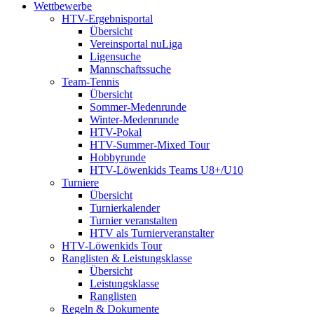
Wettbewerbe
HTV-Ergebnisportal
Übersicht
Vereinsportal nuLiga
Ligensuche
Mannschaftssuche
Team-Tennis
Übersicht
Sommer-Medenrunde
Winter-Medenrunde
HTV-Pokal
HTV-Summer-Mixed Tour
Hobbyrunde
HTV-Löwenkids Teams U8+/U10
Turniere
Übersicht
Turnierkalender
Turnier veranstalten
HTV als Turnierveranstalter
HTV-Löwenkids Tour
Ranglisten & Leistungsklasse
Übersicht
Leistungsklasse
Ranglisten
Regeln & Dokumente