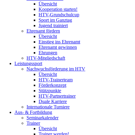
Übersicht
Kooperation starten!
HTV-Grundschulcup
Sport im Ganztag
Jugend trainiert
Ehrenamt fördern
Übersicht
Einstieg ins Ehrenamt
Ehrenamt gewinnen
Ehrungen
HTV-Mitgliedschaft
Leistungssport
Nachwuchsförderung im HTV
Übersicht
HTV-Trainerteam
Förderkonzept
Stützpunkte
HTV-Partnertrainer
Duale Karriere
Internationale Turniere
Aus- & Fortbildung
Seminarkalender
Trainer
Übersicht
Trainer werden!