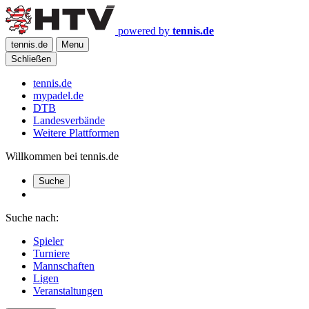
powered by
tennis.de
tennis.de
Menu
Schließen
tennis.de
mypadel.de
DTB
Landesverbände
Weitere Plattformen
Willkommen bei tennis.de
Suche
Suche nach:
Spieler
Turniere
Mannschaften
Ligen
Veranstaltungen