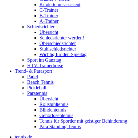
Kindertennisassistent
C-Trainer
B-Trainer
A-Trainer
Schiedsrichter
Übersicht
Schiedsrichter werden!
Oberschiedsrichter
Stuhlschiedsrichter
Wichtig für den Spieltag
Sport im Ganztag
HTV-Trainerbörse
Trend- & Parasport
Padel
Beach Tennis
Pickleball
Paratennis
Übersicht
Rollstuhltennis
Blindentennis
Gehörlosentennis
Tennis für Sportler mit geistiger Behinderung
Para Standing Tennis
tennis.de