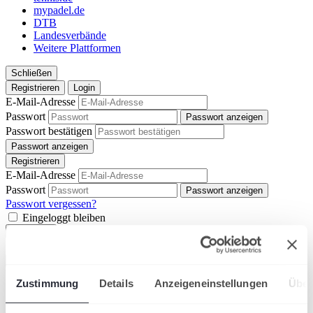
mypadel.de
DTB
Landesverbände
Weitere Plattformen
Schließen
Registrieren
Login
E-Mail-Adresse
Passwort
Passwort anzeigen
Passwort bestätigen
Passwort anzeigen
Registrieren
E-Mail-Adresse
Passwort
Passwort anzeigen
Passwort vergessen?
Eingeloggt bleiben
Einloggen
Suche
Sucher
Vorschläge
Zustimmung
Details
Anzeigeneinstellungen
Über