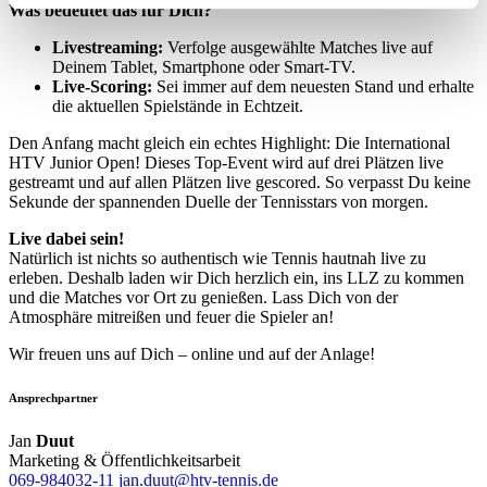
Was bedeutet das für Dich?
bestimmten Merkmalen (Fingerprinting) identifizieren
Livestreaming:
Verfolge ausgewählte Matches live auf
Erfahren Sie mehr darüber, wie Ihre persönlichen Daten
Deinem Tablet, Smartphone oder Smart-TV.
verarbeitet werden, und legen Sie Ihre Präferenzen im
Live-Scoring:
Sei immer auf dem neuesten Stand und erhalte
die aktuellen Spielstände in Echtzeit.
Abschnitt Einzelheiten
fest.
Den Anfang macht gleich ein echtes Highlight: Die International
Wir verwenden Cookies, um Inhalte und Anzeigen zu
HTV Junior Open! Dieses Top-Event wird auf drei Plätzen live
gestreamt und auf allen Plätzen live gescored. So verpasst Du keine
personalisieren, Funktionen für soziale Medien anbieten
Sekunde der spannenden Duelle der Tennisstars von morgen.
zu können und die Zugriffe auf unsere Website zu
Live dabei sein!
analysieren. Außerdem geben wir Informationen zu Ihrer
Natürlich ist nichts so authentisch wie Tennis hautnah live zu
Verwendung unserer Website an unsere Partner für
erleben. Deshalb laden wir Dich herzlich ein, ins LLZ zu kommen
soziale Medien, Werbung und Analysen weiter. Unsere
und die Matches vor Ort zu genießen. Lass Dich von der
Atmosphäre mitreißen und feuer die Spieler an!
Partner führen diese Informationen möglicherweise mit
weiteren Daten zusammen, die Sie ihnen bereitgestellt
Wir freuen uns auf Dich – online und auf der Anlage!
haben oder die sie im Rahmen Ihrer Nutzung der Dienste
gesammelt haben. Die
Cookie-Einstellungen
können
Ansprechpartner
jederzeit über den Link im Footer aufgerufen und
Jan
Duut
angepasst werden.
Marketing & Öffentlichkeitsarbeit
069-984032-11
jan.duut@htv-tennis.de