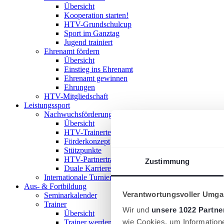
Übersicht
Kooperation starten!
HTV-Grundschulcup
Sport im Ganztag
Jugend trainiert
Ehrenamt fördern
Übersicht
Einstieg ins Ehrenamt
Ehrenamt gewinnen
Ehrungen
HTV-Mitgliedschaft
Leistungssport
Nachwuchsförderung im HTV
Übersicht
HTV-Trainerteam
Förderkonzept
Stützpunkte
HTV-Partnertrainer
Zustimmung
Duale Karriere
Internationale Turniere
Aus- & Fortbildung
Verantwortungsvoller Umgan
Seminarkalender
Trainer
Wir und
unsere 1022 Partne
Übersicht
wie Cookies, um Information
Trainer werden!