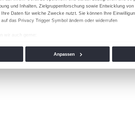
ung und Inhalten, Zielgruppenforschung sowie Entwicklung von
 Ihre Daten für welche Zwecke nutzt. Sie können Ihre Einwilligun
 auf das Privacy Trigger Symbol ändern oder widerrufen
n wir auch gerne:
re geografische Lage erfassen, welche bis auf einige Meter gen
es Scannen nach bestimmten Merkmalen (Fingerprinting) identifi
Anpassen
ie Ihre persönlichen Daten verarbeitet werden, und legen Sie I
nhalte und Anzeigen zu personalisieren, Funktionen für soziale
Website zu analysieren. Außerdem geben wir Informationen zu I
r soziale Medien, Werbung und Analysen weiter. Unsere Partner
 Daten zusammen, die Sie ihnen bereitgestellt haben oder die s
n. Die
Cookie-Einstellungen
können jederzeit über den Link im