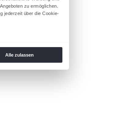
 Angeboten zu ermöglichen.
g jederzeit über die Cookie-
au sein können
zieren
Alle zulassen
hre Präferenzen im
Abschnitt
 Medien anbieten zu können
hrer Verwendung unserer
 führen diese Informationen
ie im Rahmen Ihrer Nutzung
 Footer aufgerufen und