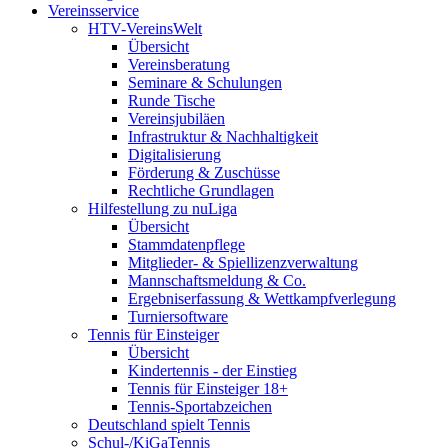
Vereinsservice
HTV-VereinsWelt
Übersicht
Vereinsberatung
Seminare & Schulungen
Runde Tische
Vereinsjubiläen
Infrastruktur & Nachhaltigkeit
Digitalisierung
Förderung & Zuschüsse
Rechtliche Grundlagen
Hilfestellung zu nuLiga
Übersicht
Stammdatenpflege
Mitglieder- & Spiellizenzverwaltung
Mannschaftsmeldung & Co.
Ergebniserfassung & Wettkampfverlegung
Turniersoftware
Tennis für Einsteiger
Übersicht
Kindertennis - der Einstieg
Tennis für Einsteiger 18+
Tennis-Sportabzeichen
Deutschland spielt Tennis
Schul-/KiGaTennis