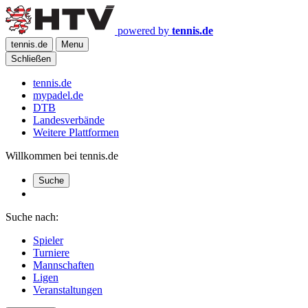
powered by
tennis.de
tennis.de
Menu
Schließen
tennis.de
mypadel.de
DTB
Landesverbände
Weitere Plattformen
Willkommen bei tennis.de
Suche
Suche nach:
Spieler
Turniere
Mannschaften
Ligen
Veranstaltungen