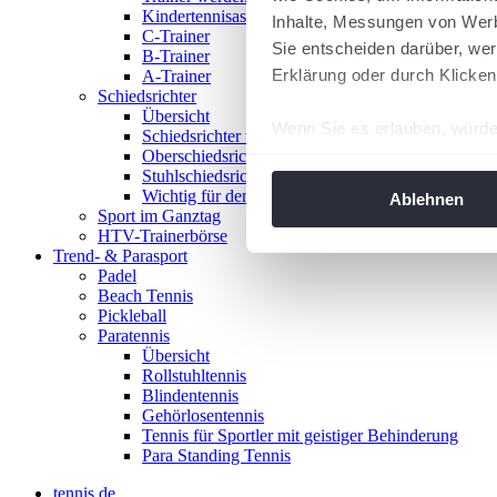
Kindertennisassistent
Inhalte, Messungen von Werb
C-Trainer
Sie entscheiden darüber, wer
B-Trainer
Erklärung oder durch Klicken
A-Trainer
Schiedsrichter
Übersicht
Wenn Sie es erlauben, würde
Schiedsrichter werden!
Oberschiedsrichter
Informationen über Ih
Stuhlschiedsrichter
Ihr Gerät durch aktiv
Wichtig für den Spieltag
Ablehnen
Sport im Ganztag
Erfahren Sie mehr darüber, w
HTV-Trainerbörse
Einzelheiten
fest.
Trend- & Parasport
Padel
Beach Tennis
Wir verwenden Cookies, um I
Pickleball
und die Zugriffe auf unsere 
Paratennis
Website an unsere Partner fü
Übersicht
Rollstuhltennis
möglicherweise mit weiteren
Blindentennis
der Dienste gesammelt habe
Gehörlosentennis
angepasst werden.
Tennis für Sportler mit geistiger Behinderung
Para Standing Tennis
tennis.de