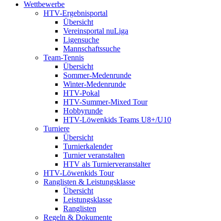
Wettbewerbe
HTV-Ergebnisportal
Übersicht
Vereinsportal nuLiga
Ligensuche
Mannschaftssuche
Team-Tennis
Übersicht
Sommer-Medenrunde
Winter-Medenrunde
HTV-Pokal
HTV-Summer-Mixed Tour
Hobbyrunde
HTV-Löwenkids Teams U8+/U10
Turniere
Übersicht
Turnierkalender
Turnier veranstalten
HTV als Turnierveranstalter
HTV-Löwenkids Tour
Ranglisten & Leistungsklasse
Übersicht
Leistungsklasse
Ranglisten
Regeln & Dokumente