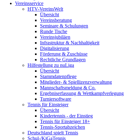
Vereinsservice
HTV-VereinsWelt
Übersicht
Vereinsberatung
Seminare & Schulungen
Runde Tische
Vereinsjubiläen
Infrastruktur & Nachhaltigkeit
Digitalisierung
Förderung & Zuschüsse
Rechtliche Grundlagen
Hilfestellung zu nuLiga
Übersicht
Stammdatenpflege
Mitglieder- & Spiellizenzverwaltung
Mannschaftsmeldung & Co.
Ergebniserfassung & Wettkampfverlegung
Turniersoftware
Tennis für Einsteiger
Übersicht
Kindertennis - der Einstieg
Tennis für Einsteiger 18+
Tennis-Sportabzeichen
Deutschland spielt Tennis
Schul-/KiGaTennis