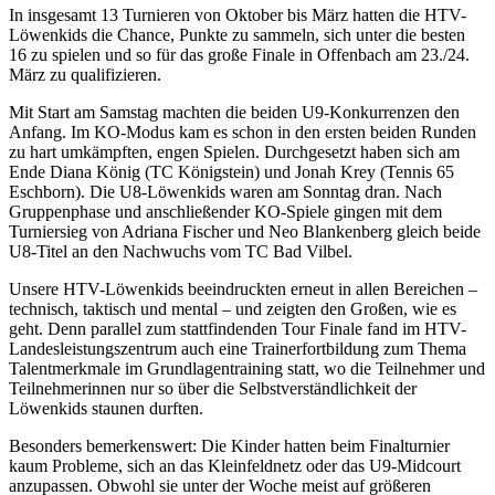
In insgesamt 13 Turnieren von Oktober bis März hatten die HTV-
Löwenkids die Chance, Punkte zu sammeln, sich unter die besten
16 zu spielen und so für das große Finale in Offenbach am 23./24.
März zu qualifizieren.
Mit Start am Samstag machten die beiden U9-Konkurrenzen den
Anfang. Im KO-Modus kam es schon in den ersten beiden Runden
zu hart umkämpften, engen Spielen. Durchgesetzt haben sich am
Ende Diana König (TC Königstein) und Jonah Krey (Tennis 65
Eschborn). Die U8-Löwenkids waren am Sonntag dran. Nach
Gruppenphase und anschließender KO-Spiele gingen mit dem
Turniersieg von Adriana Fischer und Neo Blankenberg gleich beide
U8-Titel an den Nachwuchs vom TC Bad Vilbel.
Unsere HTV-Löwenkids beeindruckten erneut in allen Bereichen –
technisch, taktisch und mental – und zeigten den Großen, wie es
geht. Denn parallel zum stattfindenden Tour Finale fand im HTV-
Landesleistungszentrum auch eine Trainerfortbildung zum Thema
Talentmerkmale im Grundlagentraining statt, wo die Teilnehmer und
Teilnehmerinnen nur so über die Selbstverständlichkeit der
Löwenkids staunen durften.
Besonders bemerkenswert: Die Kinder hatten beim Finalturnier
kaum Probleme, sich an das Kleinfeldnetz oder das U9-Midcourt
anzupassen. Obwohl sie unter der Woche meist auf größeren