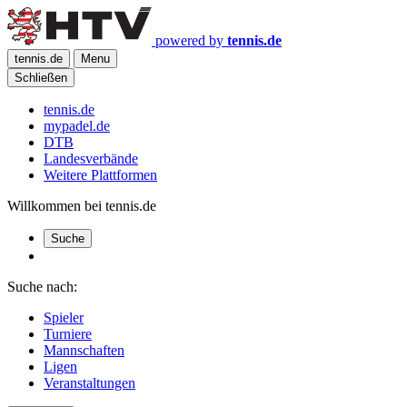
powered by
tennis.de
tennis.de
Menu
Schließen
tennis.de
mypadel.de
DTB
Landesverbände
Weitere Plattformen
Willkommen bei tennis.de
Suche
Suche nach:
Spieler
Turniere
Mannschaften
Ligen
Veranstaltungen