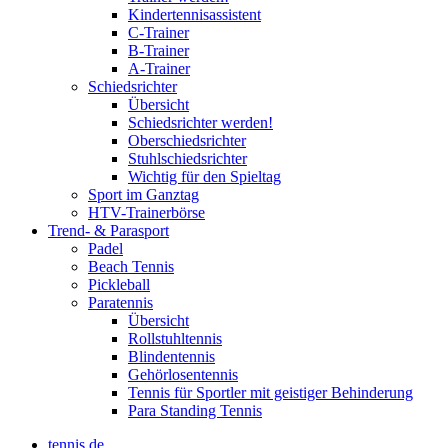
Kindertennisassistent
C-Trainer
B-Trainer
A-Trainer
Schiedsrichter
Übersicht
Schiedsrichter werden!
Oberschiedsrichter
Stuhlschiedsrichter
Wichtig für den Spieltag
Sport im Ganztag
HTV-Trainerbörse
Trend- & Parasport
Padel
Beach Tennis
Pickleball
Paratennis
Übersicht
Rollstuhltennis
Blindentennis
Gehörlosentennis
Tennis für Sportler mit geistiger Behinderung
Para Standing Tennis
tennis.de