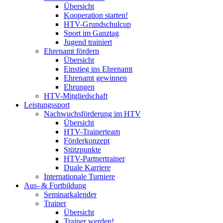
Übersicht
Kooperation starten!
HTV-Grundschulcup
Sport im Ganztag
Jugend trainiert
Ehrenamt fördern
Übersicht
Einstieg ins Ehrenamt
Ehrenamt gewinnen
Ehrungen
HTV-Mitgliedschaft
Leistungssport
Nachwuchsförderung im HTV
Übersicht
HTV-Trainerteam
Förderkonzept
Stützpunkte
HTV-Partnertrainer
Duale Karriere
Internationale Turniere
Aus- & Fortbildung
Seminarkalender
Trainer
Übersicht
Trainer werden!