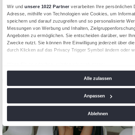
Wir und
unsere 1022 Partner
verarbeiten Ihre persönlichen D
Adresse, mithilfe von Technologien wie Cookies, um Informa
speichern und darauf zuzugreifen und so personalisierte Wer
Messungen von Werbung und Inhalten, Zielgruppenforschun
Angeboten zu ermöglichen. Sie entscheiden darüber, wer Ihr
09/06/2026
Zwecke nutzt. Sie können Ihre Einwilligung jederzeit über di
durch Klicken auf das Privacy Trigger Symbol ändern oder w
Wimbledonsiegerin Swiatek und Rom-Champion
Svitolina führen Teilnehmerinnenfeld an – auch
Osaka und Jungstar Jovic am Start
Wenn Sie es erlauben, würden wir auch gerne:
Informationen über Ihre geografische Lage erfassen, 
Bad Homburg Open
Alle zulassen
Meter genau sein können
Ihr Gerät durch aktives Scannen nach bestimmten Me
identifizieren
Anpassen
Erfahren Sie mehr darüber, wie Ihre persönlichen Daten vera
Sie Ihre Präferenzen im
Abschnitt Einzelheiten
fest.
Ablehnen
Wir verwenden Cookies, um Inhalte und Anzeigen zu personal
soziale Medien anbieten zu können und die Zugriffe auf uns