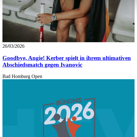
analysieren. Außerdem geben wir Informationen zu Ihrer Ve
an unsere Partner für soziale Medien, Werbung und Analysen
führen diese Informationen möglicherweise mit weiteren Da
ihnen bereitgestellt haben oder die sie im Rahmen Ihrer Nut
gesammelt haben. Die
Cookie-Einstellungen
können jederze
Footer aufgerufen und angepasst werden.
26/03/2026
Goodbye, Angie! Kerber spielt in ihrem ultimativen
Abschiedsmatch gegen Ivanovic
Bad Homburg Open