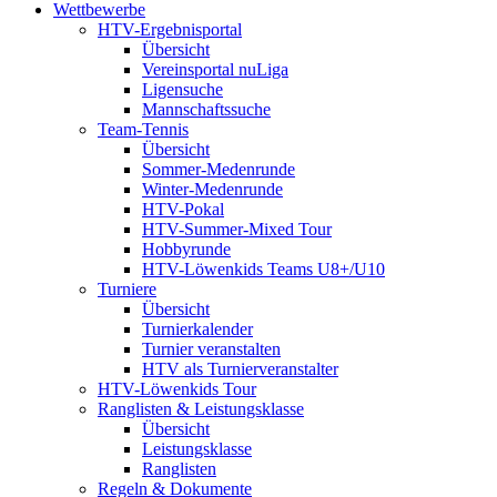
Wettbewerbe
HTV-Ergebnisportal
Übersicht
Vereinsportal nuLiga
Ligensuche
Mannschaftssuche
Team-Tennis
Übersicht
Sommer-Medenrunde
Winter-Medenrunde
HTV-Pokal
HTV-Summer-Mixed Tour
Hobbyrunde
HTV-Löwenkids Teams U8+/U10
Turniere
Übersicht
Turnierkalender
Turnier veranstalten
HTV als Turnierveranstalter
HTV-Löwenkids Tour
Ranglisten & Leistungsklasse
Übersicht
Leistungsklasse
Ranglisten
Regeln & Dokumente