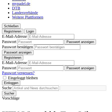
mypadel.de
DTB
Landesverbände
Weitere Plattformen
Schließen
Registrieren
Login
E-Mail-Adresse
Passwort
Passwort anzeigen
Passwort bestätigen
Passwort anzeigen
Registrieren
E-Mail-Adresse
Passwort
Passwort anzeigen
Passwort vergessen?
Eingeloggt bleiben
Einloggen
Suche
Sucher
Vorschläge