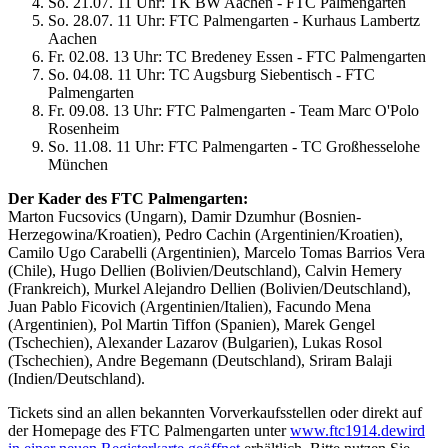
So. 21.07. 11 Uhr: TK BW Aachen - FTC Palmengarten
So. 28.07. 11 Uhr: FTC Palmengarten - Kurhaus Lambertz
Aachen
Fr. 02.08. 13 Uhr: TC Bredeney Essen - FTC Palmengarten
So. 04.08. 11 Uhr: TC Augsburg Siebentisch - FTC
Palmengarten
Fr. 09.08. 13 Uhr: FTC Palmengarten - Team Marc O'Polo
Rosenheim
So. 11.08. 11 Uhr: FTC Palmengarten - TC Großhesselohe
München
Der Kader des FTC Palmengarten:
Marton Fucsovics (Ungarn), Damir Dzumhur (Bosnien-
Herzegowina/Kroatien), Pedro Cachin (Argentinien/Kroatien),
Camilo Ugo Carabelli (Argentinien), Marcelo Tomas Barrios Vera
(Chile), Hugo Dellien (Bolivien/Deutschland), Calvin Hemery
(Frankreich), Murkel Alejandro Dellien (Bolivien/Deutschland),
Juan Pablo Ficovich (Argentinien/Italien), Facundo Mena
(Argentinien), Pol Martin Tiffon (Spanien), Marek Gengel
(Tschechien), Alexander Lazarov (Bulgarien), Lukas Rosol
(Tschechien), Andre Begemann (Deutschland), Sriram Balaji
(Indien/Deutschland).
Tickets sind an allen bekannten Vorverkaufsstellen oder direkt auf
der Homepage des FTC Palmengarten unter
www.ftc1914.de
wird