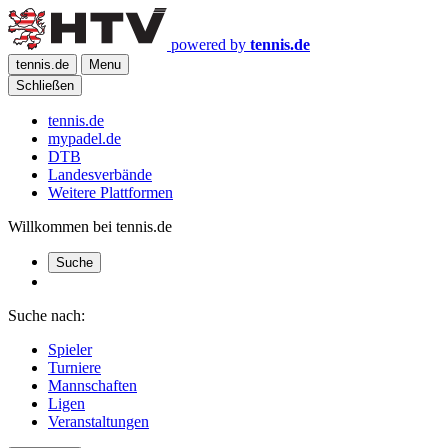
powered by
tennis.de
tennis.de
Menu
Schließen
tennis.de
mypadel.de
DTB
Landesverbände
Weitere Plattformen
Willkommen bei tennis.de
Suche
Suche nach:
Spieler
Turniere
Mannschaften
Ligen
Veranstaltungen