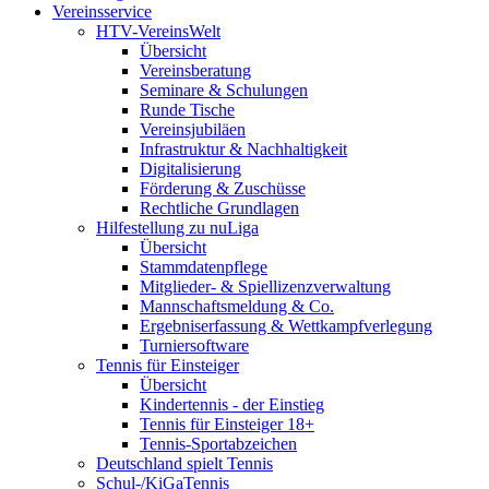
Vereinsservice
HTV-VereinsWelt
Übersicht
Vereinsberatung
Seminare & Schulungen
Runde Tische
Vereinsjubiläen
Infrastruktur & Nachhaltigkeit
Digitalisierung
Förderung & Zuschüsse
Rechtliche Grundlagen
Hilfestellung zu nuLiga
Übersicht
Stammdatenpflege
Mitglieder- & Spiellizenzverwaltung
Mannschaftsmeldung & Co.
Ergebniserfassung & Wettkampfverlegung
Turniersoftware
Tennis für Einsteiger
Übersicht
Kindertennis - der Einstieg
Tennis für Einsteiger 18+
Tennis-Sportabzeichen
Deutschland spielt Tennis
Schul-/KiGaTennis