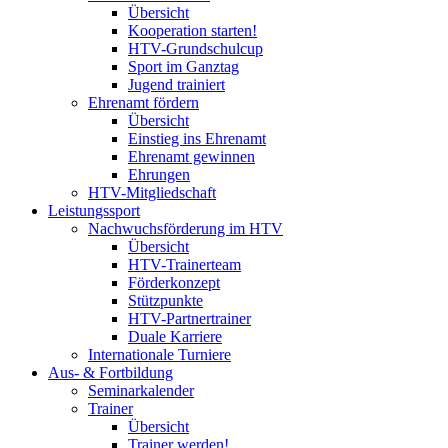
Übersicht
Kooperation starten!
HTV-Grundschulcup
Sport im Ganztag
Jugend trainiert
Ehrenamt fördern
Übersicht
Einstieg ins Ehrenamt
Ehrenamt gewinnen
Ehrungen
HTV-Mitgliedschaft
Leistungssport
Nachwuchsförderung im HTV
Übersicht
HTV-Trainerteam
Förderkonzept
Stützpunkte
HTV-Partnertrainer
Duale Karriere
Internationale Turniere
Aus- & Fortbildung
Seminarkalender
Trainer
Übersicht
Trainer werden!