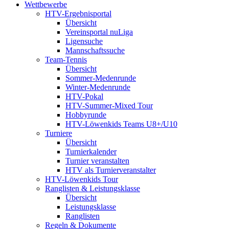
Wettbewerbe
HTV-Ergebnisportal
Übersicht
Vereinsportal nuLiga
Ligensuche
Mannschaftssuche
Team-Tennis
Übersicht
Sommer-Medenrunde
Winter-Medenrunde
HTV-Pokal
HTV-Summer-Mixed Tour
Hobbyrunde
HTV-Löwenkids Teams U8+/U10
Turniere
Übersicht
Turnierkalender
Turnier veranstalten
HTV als Turnierveranstalter
HTV-Löwenkids Tour
Ranglisten & Leistungsklasse
Übersicht
Leistungsklasse
Ranglisten
Regeln & Dokumente