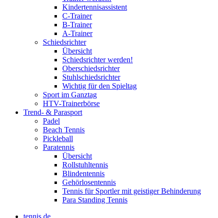
Kindertennisassistent
C-Trainer
B-Trainer
A-Trainer
Schiedsrichter
Übersicht
Schiedsrichter werden!
Oberschiedsrichter
Stuhlschiedsrichter
Wichtig für den Spieltag
Sport im Ganztag
HTV-Trainerbörse
Trend- & Parasport
Padel
Beach Tennis
Pickleball
Paratennis
Übersicht
Rollstuhltennis
Blindentennis
Gehörlosentennis
Tennis für Sportler mit geistiger Behinderung
Para Standing Tennis
tennis.de