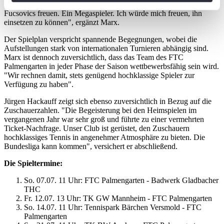
Erfahrung und Stärke ein. "Die FTC-Fans können sich auf
Ihr Gerät durch aktives Scannen nach
Fucsovics freuen. Ein Megaspieler. Ich würde mich freuen, ihn
bestimmten Merkmalen (Fingerprinting) identifizieren
einsetzen zu können", ergänzt Marx.
Erfahren Sie mehr darüber, wie Ihre persönlichen Daten
Der Spielplan verspricht spannende Begegnungen, wobei die
verarbeitet werden, und legen Sie Ihre Präferenzen im
Aufstellungen stark von internationalen Turnieren abhängig sind.
Abschnitt Einzelheiten
fest.
Marx ist dennoch zuversichtlich, dass das Team des FTC
Palmengarten in jeder Phase der Saison wettbewerbsfähig sein wird.
"Wir rechnen damit, stets genügend hochklassige Spieler zur
Wir verwenden Cookies, um Inhalte und Anzeigen zu
Verfügung zu haben".
personalisieren, Funktionen für soziale Medien anbieten
Jürgen Hackauff zeigt sich ebenso zuversichtlich in Bezug auf die
zu können und die Zugriffe auf unsere Website zu
Zuschauerzahlen. "Die Begeisterung bei den Heimspielen im
analysieren. Außerdem geben wir Informationen zu Ihrer
vergangenen Jahr war sehr groß und führte zu einer vermehrten
Verwendung unserer Website an unsere Partner für
Ticket-Nachfrage. Unser Club ist gerüstet, den Zuschauern
hochklassiges Tennis in angenehmer Atmosphäre zu bieten. Die
soziale Medien, Werbung und Analysen weiter. Unsere
Bundesliga kann kommen", versichert er abschließend.
Partner führen diese Informationen möglicherweise mit
Die Spieltermine:
weiteren Daten zusammen, die Sie ihnen bereitgestellt
haben oder die sie im Rahmen Ihrer Nutzung der Dienste
So. 07.07. 11 Uhr: FTC Palmengarten - Badwerk Gladbacher
gesammelt haben. Die
Cookie-Einstellungen
können
THC
Fr. 12.07. 13 Uhr: TK GW Mannheim - FTC Palmengarten
jederzeit über den Link im Footer aufgerufen und
So. 14.07. 11 Uhr: Tennispark Bärchen Versmold - FTC
angepasst werden.
Palmengarten