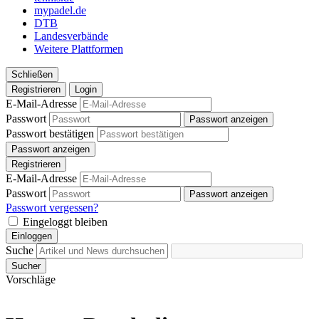
mypadel.de
DTB
Landesverbände
Weitere Plattformen
Schließen
Registrieren
Login
E-Mail-Adresse
Passwort
Passwort anzeigen
Passwort bestätigen
Passwort anzeigen
Registrieren
E-Mail-Adresse
Passwort
Passwort anzeigen
Passwort vergessen?
Eingeloggt bleiben
Einloggen
Suche
Sucher
Vorschläge