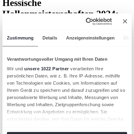
Hessische
Hallenmeisterschaften 2024:
Spannung, Emotionen und
neue Champions in Offenbach!
Zustimmung
Details
Anzeigeneinstellungen
Über
Vom 19. bis 22. Dezember bebte das Landesleistungszentrum in
Offenbach: Die besten 96 Tennisspielerinnen und -spieler Hessens
Verantwortungsvoller Umgang mit Ihren Daten
gaben sich bei den Hessischen Hallenmeisterschaften 2024 die Ehre
und lieferten sich packende Duelle um den begehrten Meistertitel,
Wir und
unsere 1022 Partner
verarbeiten Ihre
wichtige Punkte für die Deutsche Rangliste und ein Preisgeld von
persönlichen Daten, wie z. B. Ihre IP-Adresse, mithilfe
insgesamt 2.000 Euro. Vier Tage lang wurde hochklassiges Tennis
von Technologien wie Cookies, um Informationen auf
geboten, das die Zuschauer begeisterte und einige Überraschungen
bereithielt.
Ihrem Gerät zu speichern und darauf zuzugreifen und so
Hessische Meisterschaften
personalisierte Werbung und Inhalte, Messungen von
Hessischer Tennis-Verband
Werbung und Inhalten, Zielgruppenforschung sowie
Entwicklung von Angeboten zu ermöglichen. Sie
entscheiden darüber, wer Ihre Daten für welche Zwecke
nutzt. Sie können Ihre Einwilligung jederzeit über die
Cookie-Erklärung oder durch Klicken auf das Privacy