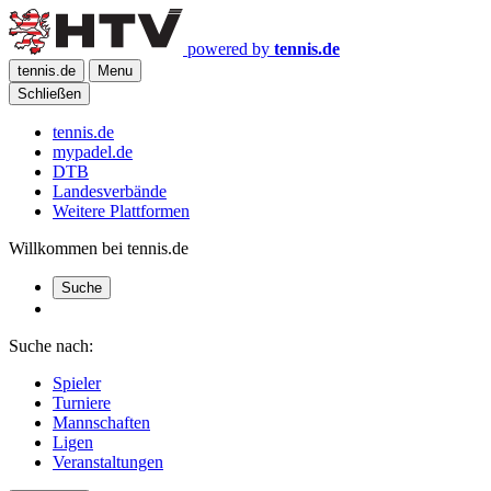
powered by
tennis.de
tennis.de
Menu
Schließen
tennis.de
mypadel.de
DTB
Landesverbände
Weitere Plattformen
Willkommen bei tennis.de
Suche
Suche nach:
Spieler
Turniere
Mannschaften
Ligen
Veranstaltungen