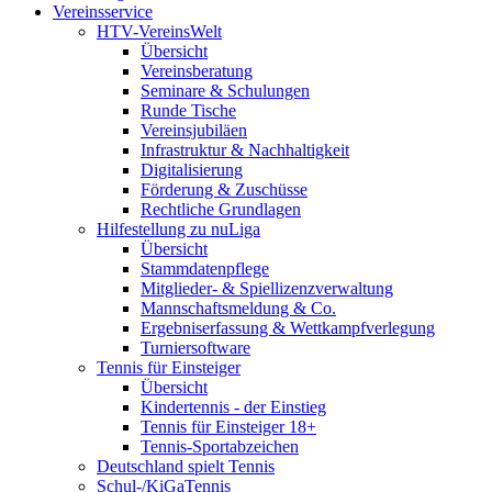
Vereinsservice
HTV-VereinsWelt
Übersicht
Vereinsberatung
Seminare & Schulungen
Runde Tische
Vereinsjubiläen
Infrastruktur & Nachhaltigkeit
Digitalisierung
Förderung & Zuschüsse
Rechtliche Grundlagen
Hilfestellung zu nuLiga
Übersicht
Stammdatenpflege
Mitglieder- & Spiellizenzverwaltung
Mannschaftsmeldung & Co.
Ergebniserfassung & Wettkampfverlegung
Turniersoftware
Tennis für Einsteiger
Übersicht
Kindertennis - der Einstieg
Tennis für Einsteiger 18+
Tennis-Sportabzeichen
Deutschland spielt Tennis
Schul-/KiGaTennis