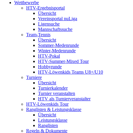
Wettbewerbe
HTV-Ergebnisportal
Übersicht
Vereinsportal nuLiga
Ligensuche
Mannschaftssuche
Team-Tennis
Übersicht
Sommer-Medenrunde
Winter-Medenrunde
HTV-Pokal
HTV-Summer-Mixed Tour
Hobbyrunde
HTV-Löwenkids Teams U8+/U10
Turniere
Übersicht
Turnierkalender
Turnier veranstalten
HTV als Turnierveranstalter
HTV-Löwenkids Tour
Ranglisten & Leistungsklasse
Übersicht
Leistungsklasse
Ranglisten
Regeln & Dokumente