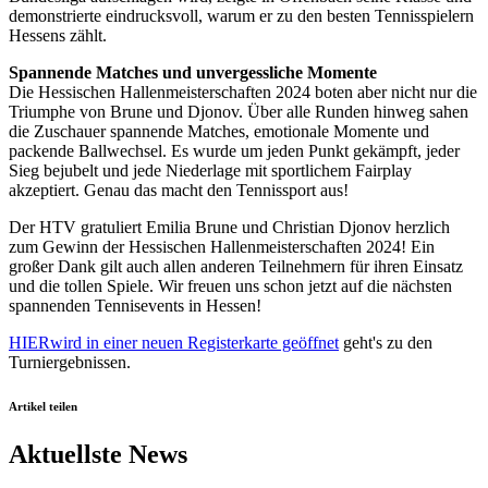
Partner führen diese Informationen möglicherweise mit
demonstrierte eindrucksvoll, warum er zu den besten Tennisspielern
Hessens zählt.
weiteren Daten zusammen, die Sie ihnen bereitgestellt
haben oder die sie im Rahmen Ihrer Nutzung der Dienste
Spannende Matches und unvergessliche Momente
Die Hessischen Hallenmeisterschaften 2024 boten aber nicht nur die
gesammelt haben. Die
Cookie-Einstellungen
können
Triumphe von Brune und Djonov. Über alle Runden hinweg sahen
jederzeit über den Link im Footer aufgerufen und
die Zuschauer spannende Matches, emotionale Momente und
angepasst werden.
packende Ballwechsel. Es wurde um jeden Punkt gekämpft, jeder
Sieg bejubelt und jede Niederlage mit sportlichem Fairplay
akzeptiert. Genau das macht den Tennissport aus!
Der HTV gratuliert Emilia Brune und Christian Djonov herzlich
zum Gewinn der Hessischen Hallenmeisterschaften 2024! Ein
großer Dank gilt auch allen anderen Teilnehmern für ihren Einsatz
und die tollen Spiele. Wir freuen uns schon jetzt auf die nächsten
spannenden Tennisevents in Hessen!
HIER
wird in einer neuen Registerkarte geöffnet
geht's zu den
Turniergebnissen.
Artikel teilen
Aktuellste News