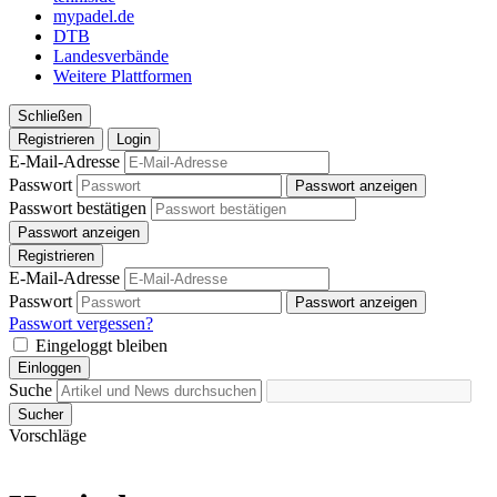
mypadel.de
DTB
Landesverbände
Weitere Plattformen
Schließen
Registrieren
Login
E-Mail-Adresse
Passwort
Passwort anzeigen
Passwort bestätigen
Passwort anzeigen
Registrieren
E-Mail-Adresse
Passwort
Passwort anzeigen
Passwort vergessen?
Eingeloggt bleiben
Einloggen
Suche
Sucher
Vorschläge