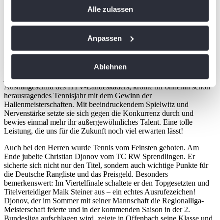
Alle zulassen
Trigger Symbol ändern oder widerrufen
Wenn Sie es erlauben, würden wir auch gerne:
Anpassen
Informationen über Ihre geografische Lage
Brune krönt ihr Märchenjahr, Djonov triumphiert bei den
erfassen, welche bis auf einige Meter genau sein
Herren
Ablehnen
Bei den Damen gab es eine mehr als verdiente Siegerin: Die erst 15-
können
jährige Emilia Brune vom TC Bad Homburg, ein echtes
Ihr Gerät durch aktives Scannen nach
Aushängeschild des HTV-Landeskaders, krönte ihr ohnehin schon
bestimmten Merkmalen (Fingerprinting) identifizieren
herausragendes Tennisjahr mit dem Gewinn der
Hallenmeisterschaften. Mit beeindruckendem Spielwitz und
Erfahren Sie mehr darüber, wie Ihre persönlichen Daten
Nervenstärke setzte sie sich gegen die Konkurrenz durch und
verarbeitet werden, und legen Sie Ihre Präferenzen im
bewies einmal mehr ihr außergewöhnliches Talent. Eine tolle
Leistung, die uns für die Zukunft noch viel erwarten lässt!
Abschnitt Einzelheiten
fest.
Auch bei den Herren wurde Tennis vom Feinsten geboten. Am
Wir verwenden Cookies, um Inhalte und Anzeigen zu
Ende jubelte Christian Djonov vom TC RW Sprendlingen. Er
sicherte sich nicht nur den Titel, sondern auch wichtige Punkte für
personalisieren, Funktionen für soziale Medien anbieten
die Deutsche Rangliste und das Preisgeld. Besonders
zu können und die Zugriffe auf unsere Website zu
bemerkenswert: Im Viertelfinale schaltete er den Topgesetzten und
analysieren. Außerdem geben wir Informationen zu Ihrer
Titelverteidiger Maik Steiner aus – ein echtes Ausrufezeichen!
Djonov, der im Sommer mit seiner Mannschaft die Regionalliga-
Verwendung unserer Website an unsere Partner für
Meisterschaft feierte und in der kommenden Saison in der 2.
soziale Medien, Werbung und Analysen weiter. Unsere
Bundesliga aufschlagen wird, zeigte in Offenbach seine Klasse und