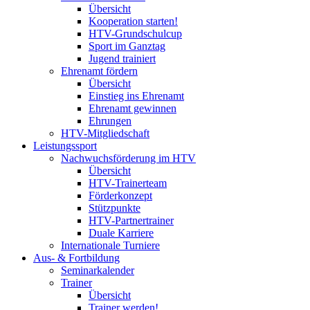
Übersicht
Kooperation starten!
HTV-Grundschulcup
Sport im Ganztag
Jugend trainiert
Ehrenamt fördern
Übersicht
Einstieg ins Ehrenamt
Ehrenamt gewinnen
Ehrungen
HTV-Mitgliedschaft
Leistungssport
Nachwuchsförderung im HTV
Übersicht
HTV-Trainerteam
Förderkonzept
Stützpunkte
HTV-Partnertrainer
Duale Karriere
Internationale Turniere
Aus- & Fortbildung
Seminarkalender
Trainer
Übersicht
Trainer werden!