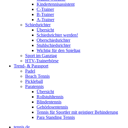
Kindertennisassistent
C-Trainer
B-Trainer
A-Trainer
Schiedsrichter
Übersicht
Schiedsrichter werden!
Oberschiedsrichter
Stuhlschiedsrichter
Wichtig für den Spieltag
Sport im Ganztag
HTV-Trainerbörse
Trend- & Parasport
Padel
Beach Tennis
Pickleball
Paratennis
Übersicht
Rollstuhltennis
Blindentennis
Gehörlosentennis
Tennis für Sportler mit geistiger Behinderung
Para Standing Tennis
tennis.de