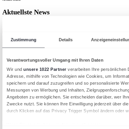
Aktuellste News
Kompaktansicht
Zustimmung
Details
Anzeigeneinstellu
Verantwortungsvoller Umgang mit Ihren Daten
Wir und
unsere 1022 Partner
verarbeiten Ihre persönlichen D
Adresse, mithilfe von Technologien wie Cookies, um Informa
speichern und darauf zuzugreifen und so personalisierte Wer
Messungen von Werbung und Inhalten, Zielgruppenforschun
Angeboten zu ermöglichen. Sie entscheiden darüber, wer Ihr
Zwecke nutzt. Sie können Ihre Einwilligung jederzeit über di
durch Klicken auf das Privacy Trigger Symbol ändern oder w
Wenn Sie es erlauben, würden wir auch gerne:
09/06/2026