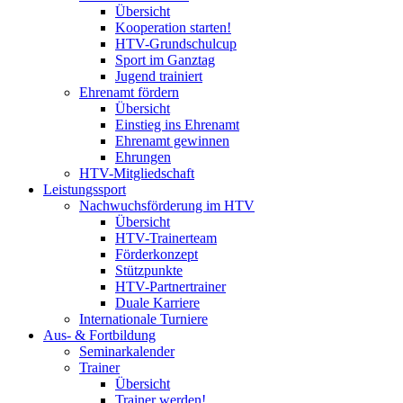
Übersicht
Kooperation starten!
HTV-Grundschulcup
Sport im Ganztag
Jugend trainiert
Ehrenamt fördern
Übersicht
Einstieg ins Ehrenamt
Ehrenamt gewinnen
Ehrungen
HTV-Mitgliedschaft
Leistungssport
Nachwuchsförderung im HTV
Übersicht
HTV-Trainerteam
Förderkonzept
Stützpunkte
HTV-Partnertrainer
Duale Karriere
Internationale Turniere
Aus- & Fortbildung
Seminarkalender
Trainer
Übersicht
Trainer werden!