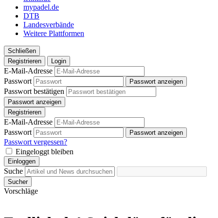
mypadel.de
DTB
Landesverbände
Weitere Plattformen
Schließen
Registrieren
Login
E-Mail-Adresse
Passwort
Passwort anzeigen
Passwort bestätigen
Passwort anzeigen
Registrieren
E-Mail-Adresse
Passwort
Passwort anzeigen
Passwort vergessen?
Eingeloggt bleiben
Einloggen
Suche
Sucher
Vorschläge