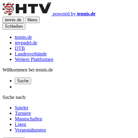
powered by
tennis.de
tennis.de
Menu
Schließen
tennis.de
mypadel.de
DTB
Landesverbände
Weitere Plattformen
Willkommen bei tennis.de
Suche
Suche nach:
Spieler
Turniere
Mannschaften
Ligen
Veranstaltungen