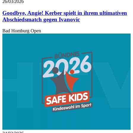
26/03/2026
Goodbye, Angie! Kerber spielt in ihrem ultimativen
Abschiedsmatch gegen Ivanovic
Bad Homburg Open