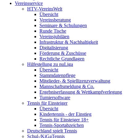
Vereinsservice
HTV-VereinsWelt
Übersicht
Vereinsberatung
Seminare & Schulungen
Runde Tische
Vereinsjubiläen
Infrastruktur & Nachhaltigkeit
Digitalisierung
Förderung & Zuschüsse
Rechtliche Grundlagen
Hilfestellung zu nuLiga
Übersicht
Stammdatenpflege
Mitglieder- & Spiellizenzverwaltung
Mannschaftsmeldung & Co.
Ergebniserfassung & Wettkampfverlegung
Turniersoftware
Tennis für Einsteiger
Übersicht
Kindertennis - der Einstieg
Tennis für Einsteiger 18+
Tennis-Sportabzeichen
Deutschland spielt Tennis
Schul-/KiGaTennis