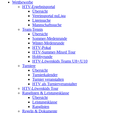
Wettbewerbe
HTV-Ergebnisportal
Übersicht
Vereinsportal nuLiga
Ligensuche
Mannschaftssuche
Team-Tennis
Übersicht
Sommer-Medenrunde
Winter-Medenrunde
HTV-Pokal
HTV-Summer-Mixed Tour
Hobbyrunde
HTV-Löwenkids Teams U8+/U10
Turniere
Übersicht
Turnierkalender
Turnier veranstalten
HTV als Turnierveranstalter
HTV-Löwenkids Tour
Ranglisten & Leistungsklasse
Übersicht
Leistungsklasse
Ranglisten
Regeln & Dokumente