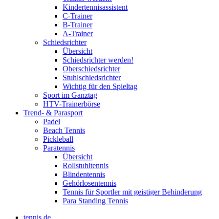
Kindertennisassistent
C-Trainer
B-Trainer
A-Trainer
Schiedsrichter
Übersicht
Schiedsrichter werden!
Oberschiedsrichter
Stuhlschiedsrichter
Wichtig für den Spieltag
Sport im Ganztag
HTV-Trainerbörse
Trend- & Parasport
Padel
Beach Tennis
Pickleball
Paratennis
Übersicht
Rollstuhltennis
Blindentennis
Gehörlosentennis
Tennis für Sportler mit geistiger Behinderung
Para Standing Tennis
tennis.de