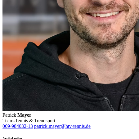
Patrick
Mayer
Team-Tennis & Trendsport
069-984032-13
patrick.mayer@htv-tennis.de
Artikel teilen