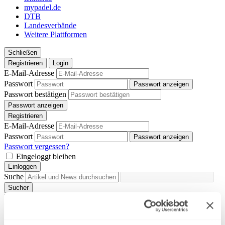
mypadel.de
DTB
Landesverbände
Weitere Plattformen
Schließen
Registrieren
Login
E-Mail-Adresse
Passwort
Passwort anzeigen
Passwort bestätigen
Passwort anzeigen
Registrieren
E-Mail-Adresse
Passwort
Passwort anzeigen
Passwort vergessen?
Eingeloggt bleiben
Einloggen
Suche
Sucher
Vorschläge