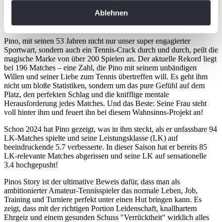
erfassen, welche bis auf einige Meter genau sein
hat sich für dieses Jahr ein gigantisches Ziel gesetzt: Er will den
Ablehnen
deutschen Rekord für die meisten LK-relevanten Matches in einer
können
Saison brechen!
Ihr Gerät durch aktives Scannen nach
Pino, mit seinen 53 Jahren nicht nur unser super engagierter
bestimmten Merkmalen (Fingerprinting) identifizieren
Sportwart, sondern auch ein Tennis-Crack durch und durch, peilt die
Erfahren Sie mehr darüber, wie Ihre persönlichen Daten
magische Marke von über 200 Spielen an. Der aktuelle Rekord liegt
verarbeitet werden, und legen Sie Ihre Präferenzen im
bei 196 Matches – eine Zahl, die Pino mit seinem unbändigen
Willen und seiner Liebe zum Tennis übertreffen will. Es geht ihm
Abschnitt Einzelheiten
fest.
nicht um bloße Statistiken, sondern um das pure Gefühl auf dem
Platz, den perfekten Schlag und die knifflige mentale
Wir verwenden Cookies, um Inhalte und Anzeigen zu
Herausforderung jedes Matches. Und das Beste: Seine Frau steht
voll hinter ihm und feuert ihn bei diesem Wahnsinns-Projekt an!
personalisieren, Funktionen für soziale Medien anbieten
zu können und die Zugriffe auf unsere Website zu
Schon 2024 hat Pino gezeigt, was in ihm steckt, als er unfassbare 94
LK-Matches spielte und seine Leistungsklasse (LK) auf
analysieren. Außerdem geben wir Informationen zu Ihrer
beeindruckende 5.7 verbesserte. In dieser Saison hat er bereits 85
Verwendung unserer Website an unsere Partner für
LK-relevante Matches abgerissen und seine LK auf sensationelle
soziale Medien, Werbung und Analysen weiter. Unsere
3.4 hochgepusht!
Partner führen diese Informationen möglicherweise mit
Pinos Story ist der ultimative Beweis dafür, dass man als
weiteren Daten zusammen, die Sie ihnen bereitgestellt
ambitionierter Amateur-Tennisspieler das normale Leben, Job,
haben oder die sie im Rahmen Ihrer Nutzung der Dienste
Training und Turniere perfekt unter einen Hut bringen kann. Es
zeigt, dass mit der richtigen Portion Leidenschaft, knallhartem
gesammelt haben. Die
Cookie-Einstellungen
können
Ehrgeiz und einem gesunden Schuss "Verrücktheit" wirklich alles
jederzeit über den Link im Footer aufgerufen und