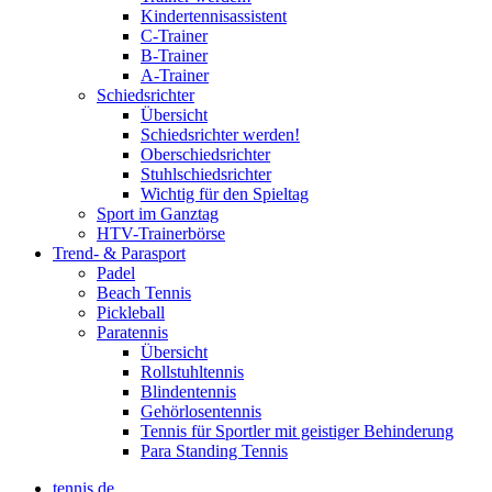
Kindertennisassistent
C-Trainer
B-Trainer
A-Trainer
Schiedsrichter
Übersicht
Schiedsrichter werden!
Oberschiedsrichter
Stuhlschiedsrichter
Wichtig für den Spieltag
Sport im Ganztag
HTV-Trainerbörse
Trend- & Parasport
Padel
Beach Tennis
Pickleball
Paratennis
Übersicht
Rollstuhltennis
Blindentennis
Gehörlosentennis
Tennis für Sportler mit geistiger Behinderung
Para Standing Tennis
tennis.de