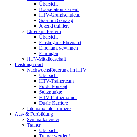
Übersicht
Kooperation starten!
HTV-Grundschulcup
Sport im Ganztag
Jugend trainiert
Ehrenamt fördern
Übersicht
Einstieg ins Ehrenamt
Ehrenamt gewinnen
Ehrungen
HTV-Mitgliedschaft
Leistungssport
Nachwuchsförderung im HTV
Übersicht
HTV-Trainerteam
Förderkonzept
Stützpunkte
HTV-Partnertrainer
Duale Karriere
Internationale Turniere
Aus- & Fortbildung
Seminarkalender
Trainer
Übersicht
Trainer werden!