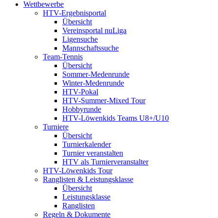
Wettbewerbe
HTV-Ergebnisportal
Übersicht
Vereinsportal nuLiga
Ligensuche
Mannschaftssuche
Team-Tennis
Übersicht
Sommer-Medenrunde
Winter-Medenrunde
HTV-Pokal
HTV-Summer-Mixed Tour
Hobbyrunde
HTV-Löwenkids Teams U8+/U10
Turniere
Übersicht
Turnierkalender
Turnier veranstalten
HTV als Turnierveranstalter
HTV-Löwenkids Tour
Ranglisten & Leistungsklasse
Übersicht
Leistungsklasse
Ranglisten
Regeln & Dokumente