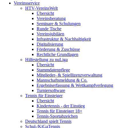
Vereinsservice
HTV-VereinsWelt
Übersicht
Vereinsberatung
Seminare & Schulungen
Runde Tische
Vereinsjubiläen
Infrastruktur & Nachhaltigkeit
Digitalisierung
Förderung & Zuschüsse
Rechtliche Grundlagen
Hilfestellung zu nuLiga
Übersicht
Stammdatenpflege
Mitglieder- & Spiellizenzverwaltung
Mannschaftsmeldung & Co.
Ergebniserfassung & Wettkampfverlegung
Turniersoftware
Tennis für Einsteiger
Übersicht
Kindertennis - der Einstieg
Tennis für Einsteiger 18+
Tennis-Sportabzeichen
Deutschland spielt Tennis
Schul-/KiGaTennis