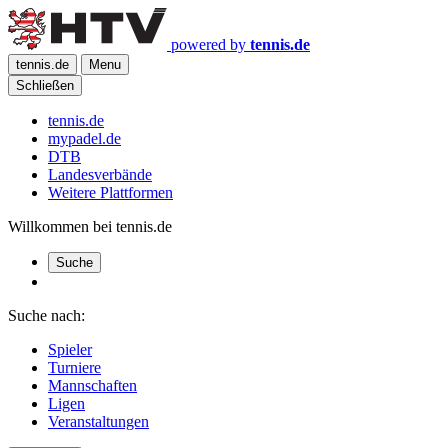
powered by
tennis.de
tennis.de
Menu
Schließen
tennis.de
mypadel.de
DTB
Landesverbände
Weitere Plattformen
Willkommen bei tennis.de
Suche
Suche nach:
Spieler
Turniere
Mannschaften
Ligen
Veranstaltungen