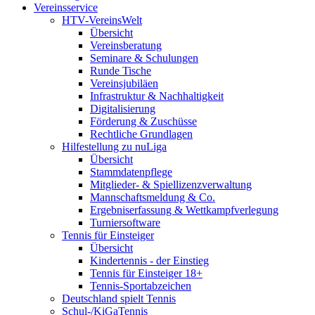
Vereinsservice
HTV-VereinsWelt
Übersicht
Vereinsberatung
Seminare & Schulungen
Runde Tische
Vereinsjubiläen
Infrastruktur & Nachhaltigkeit
Digitalisierung
Förderung & Zuschüsse
Rechtliche Grundlagen
Hilfestellung zu nuLiga
Übersicht
Stammdatenpflege
Mitglieder- & Spiellizenzverwaltung
Mannschaftsmeldung & Co.
Ergebniserfassung & Wettkampfverlegung
Turniersoftware
Tennis für Einsteiger
Übersicht
Kindertennis - der Einstieg
Tennis für Einsteiger 18+
Tennis-Sportabzeichen
Deutschland spielt Tennis
Schul-/KiGaTennis