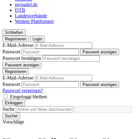
mypadel.de
DTB
Landesverbände
Weitere Plattformen
Schließen
Registrieren
Login
E-Mail-Adresse
Passwort
Passwort anzeigen
Passwort bestätigen
Passwort anzeigen
Registrieren
E-Mail-Adresse
Passwort
Passwort anzeigen
Passwort vergessen?
Eingeloggt bleiben
Einloggen
Suche
Sucher
Vorschläge