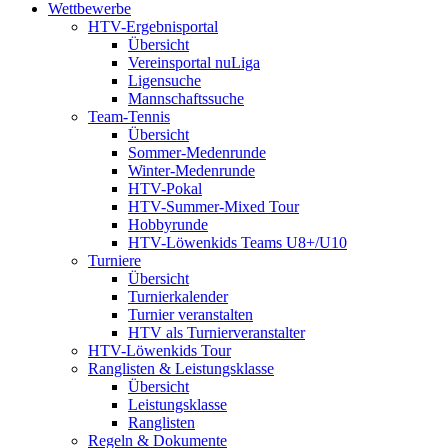
Wettbewerbe
HTV-Ergebnisportal
Übersicht
Vereinsportal nuLiga
Ligensuche
Mannschaftssuche
Team-Tennis
Übersicht
Sommer-Medenrunde
Winter-Medenrunde
HTV-Pokal
HTV-Summer-Mixed Tour
Hobbyrunde
HTV-Löwenkids Teams U8+/U10
Turniere
Übersicht
Turnierkalender
Turnier veranstalten
HTV als Turnierveranstalter
HTV-Löwenkids Tour
Ranglisten & Leistungsklasse
Übersicht
Leistungsklasse
Ranglisten
Regeln & Dokumente