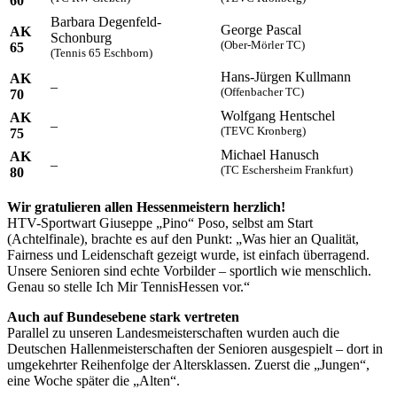
60
gesammelt haben. Die
Cookie-Einstellungen
können
Barbara Degenfeld-
George Pascal
jederzeit über den Link im Footer aufgerufen und
AK
Schonburg
(Ober-Mörler TC)
65
angepasst werden.
(Tennis 65 Eschborn)
Hans-Jürgen Kullmann
AK
–
(Offenbacher TC)
70
Wolfgang Hentschel
AK
–
(TEVC Kronberg)
75
Michael Hanusch
AK
–
(TC Eschersheim Frankfurt)
80
Wir gratulieren allen Hessenmeistern herzlich!
HTV-Sportwart Giuseppe „Pino“ Poso, selbst am Start
(Achtelfinale), brachte es auf den Punkt: „Was hier an Qualität,
Fairness und Leidenschaft gezeigt wurde, ist einfach überragend.
Unsere Senioren sind echte Vorbilder – sportlich wie menschlich.
Genau so stelle Ich Mir TennisHessen vor.“
Auch auf Bundesebene stark vertreten
Parallel zu unseren Landesmeisterschaften wurden auch die
Deutschen Hallenmeisterschaften der Senioren ausgespielt – dort in
umgekehrter Reihenfolge der Altersklassen. Zuerst die „Jungen“,
eine Woche später die „Alten“.