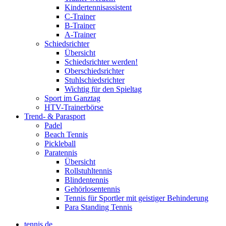
Kindertennisassistent
C-Trainer
B-Trainer
A-Trainer
Schiedsrichter
Übersicht
Schiedsrichter werden!
Oberschiedsrichter
Stuhlschiedsrichter
Wichtig für den Spieltag
Sport im Ganztag
HTV-Trainerbörse
Trend- & Parasport
Padel
Beach Tennis
Pickleball
Paratennis
Übersicht
Rollstuhltennis
Blindentennis
Gehörlosentennis
Tennis für Sportler mit geistiger Behinderung
Para Standing Tennis
tennis.de