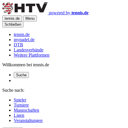
powered by
tennis.de
tennis.de
Menu
Schließen
tennis.de
mypadel.de
DTB
Landesverbände
Weitere Plattformen
Willkommen bei tennis.de
Suche
Suche nach:
Spieler
Turniere
Mannschaften
Ligen
Veranstaltungen