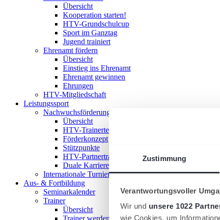
Übersicht
Kooperation starten!
HTV-Grundschulcup
Sport im Ganztag
Jugend trainiert
Ehrenamt fördern
Übersicht
Einstieg ins Ehrenamt
Ehrenamt gewinnen
Ehrungen
HTV-Mitgliedschaft
Leistungssport
Nachwuchsförderung im HTV
Übersicht
HTV-Trainerteam
Förderkonzept
Stützpunkte
HTV-Partnertrainer
Zustimmung
Duale Karriere
Internationale Turniere
Aus- & Fortbildung
Verantwortungsvoller Umgan
Seminarkalender
Trainer
Wir und
unsere 1022 Partne
Übersicht
wie Cookies, um Information
Trainer werden!