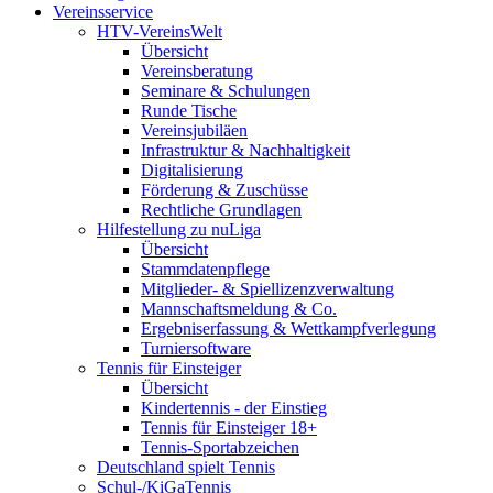
Vereinsservice
HTV-VereinsWelt
Übersicht
Vereinsberatung
Seminare & Schulungen
Runde Tische
Vereinsjubiläen
Infrastruktur & Nachhaltigkeit
Digitalisierung
Förderung & Zuschüsse
Rechtliche Grundlagen
Hilfestellung zu nuLiga
Übersicht
Stammdatenpflege
Mitglieder- & Spiellizenzverwaltung
Mannschaftsmeldung & Co.
Ergebniserfassung & Wettkampfverlegung
Turniersoftware
Tennis für Einsteiger
Übersicht
Kindertennis - der Einstieg
Tennis für Einsteiger 18+
Tennis-Sportabzeichen
Deutschland spielt Tennis
Schul-/KiGaTennis