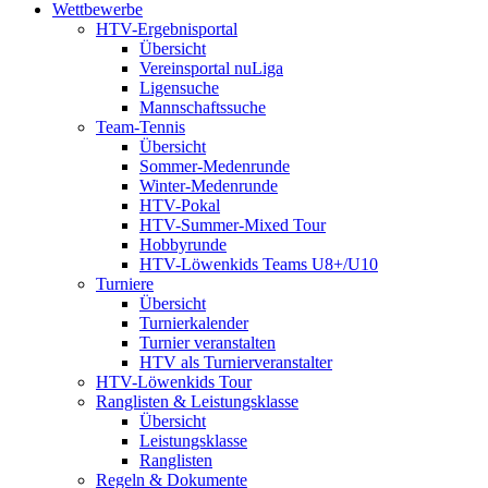
Wettbewerbe
HTV-Ergebnisportal
Übersicht
Vereinsportal nuLiga
Ligensuche
Mannschaftssuche
Team-Tennis
Übersicht
Sommer-Medenrunde
Winter-Medenrunde
HTV-Pokal
HTV-Summer-Mixed Tour
Hobbyrunde
HTV-Löwenkids Teams U8+/U10
Turniere
Übersicht
Turnierkalender
Turnier veranstalten
HTV als Turnierveranstalter
HTV-Löwenkids Tour
Ranglisten & Leistungsklasse
Übersicht
Leistungsklasse
Ranglisten
Regeln & Dokumente