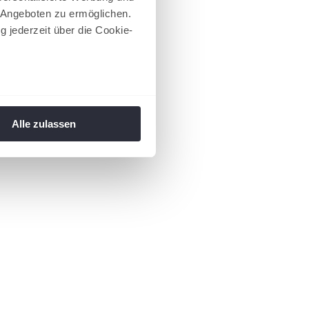
 Angeboten zu ermöglichen.
g jederzeit über die Cookie-
au sein können
zieren
Alle zulassen
hre Präferenzen im
Abschnitt
 Medien anbieten zu können
hrer Verwendung unserer
 führen diese Informationen
ie im Rahmen Ihrer Nutzung
 Footer aufgerufen und