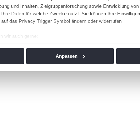
ung und Inhalten, Zielgruppenforschung sowie Entwicklung von
 Ihre Daten für welche Zwecke nutzt. Sie können Ihre Einwilligun
 auf das Privacy Trigger Symbol ändern oder widerrufen
n wir auch gerne:
re geografische Lage erfassen, welche bis auf einige Meter gen
es Scannen nach bestimmten Merkmalen (Fingerprinting) identifi
Anpassen
ie Ihre persönlichen Daten verarbeitet werden, und legen Sie I
nhalte und Anzeigen zu personalisieren, Funktionen für soziale
Website zu analysieren. Außerdem geben wir Informationen zu I
r soziale Medien, Werbung und Analysen weiter. Unsere Partner
 Daten zusammen, die Sie ihnen bereitgestellt haben oder die s
n. Die
Cookie-Einstellungen
können jederzeit über den Link im