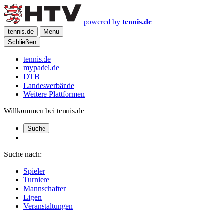
powered by
tennis.de
tennis.de
Menu
Schließen
tennis.de
mypadel.de
DTB
Landesverbände
Weitere Plattformen
Willkommen bei tennis.de
Suche
Suche nach:
Spieler
Turniere
Mannschaften
Ligen
Veranstaltungen