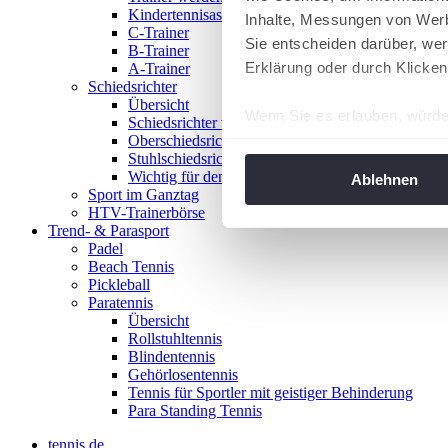
Kindertennisassistent
Inhalte, Messungen von Werb
C-Trainer
Sie entscheiden darüber, wer
B-Trainer
Erklärung oder durch Klicken
A-Trainer
Schiedsrichter
Übersicht
Wenn Sie es erlauben, würde
Schiedsrichter werden!
Oberschiedsrichter
Informationen über Ih
Stuhlschiedsrichter
Ihr Gerät durch aktiv
Wichtig für den Spieltag
Ablehnen
Sport im Ganztag
Erfahren Sie mehr darüber, w
HTV-Trainerbörse
Einzelheiten
fest.
Trend- & Parasport
Padel
Beach Tennis
Wir verwenden Cookies, um I
Pickleball
und die Zugriffe auf unsere 
Paratennis
Website an unsere Partner fü
Übersicht
Rollstuhltennis
möglicherweise mit weiteren
Blindentennis
der Dienste gesammelt habe
Gehörlosentennis
angepasst werden.
Tennis für Sportler mit geistiger Behinderung
Para Standing Tennis
tennis.de