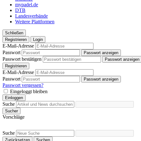
mypadel.de
DTB
Landesverbände
Weitere Plattformen
Schließen
Registrieren
Login
E-Mail-Adresse
Passwort
Passwort anzeigen
Passwort bestätigen
Passwort anzeigen
Registrieren
E-Mail-Adresse
Passwort
Passwort anzeigen
Passwort vergessen?
Eingeloggt bleiben
Einloggen
Suche
Sucher
Vorschläge
Suche
Zurücksetzen
Suchen