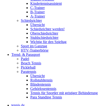
Kindertennisassistent
C-Trainer
B-Trainer
A-Trainer
Schiedsrichter
Übersicht
Schiedsrichter werden!
Oberschiedsrichter
Stuhlschiedsrichter
Wichtig für den Spieltag
Sport im Ganztag
HTV-Trainerbörse
Trend- & Parasport
Padel
Beach Tennis
Pickleball
Paratennis
Übersicht
Rollstuhltennis
Blindentennis
Gehörlosentennis
Tennis für Sportler mit geistiger Behinderung
Para Standing Tennis
tennis.de