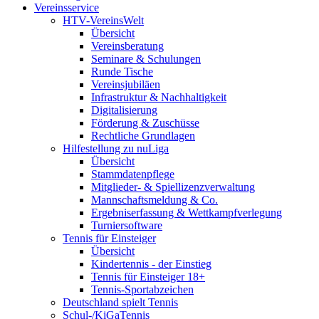
Vereinsservice
HTV-VereinsWelt
Übersicht
Vereinsberatung
Seminare & Schulungen
Runde Tische
Vereinsjubiläen
Infrastruktur & Nachhaltigkeit
Digitalisierung
Förderung & Zuschüsse
Rechtliche Grundlagen
Hilfestellung zu nuLiga
Übersicht
Stammdatenpflege
Mitglieder- & Spiellizenzverwaltung
Mannschaftsmeldung & Co.
Ergebniserfassung & Wettkampfverlegung
Turniersoftware
Tennis für Einsteiger
Übersicht
Kindertennis - der Einstieg
Tennis für Einsteiger 18+
Tennis-Sportabzeichen
Deutschland spielt Tennis
Schul-/KiGaTennis