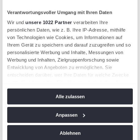
Verantwortungsvoller Umgang mit Ihren Daten
Wir und
unsere 1022 Partner
verarbeiten Ihre
persönlichen Daten, wie z. B. Ihre IP-Adresse, mithilfe
wird in einer neuen Registerkarte geöffnet
von Technologien wie Cookies, um Informationen auf
Ihrem Gerät zu speichern und darauf zuzugreifen und so
personalisierte Werbung und Inhalte, Messungen von
Werbung und Inhalten, Zielgruppenforschung sowie
Entwicklung von Angeboten zu ermöglichen. Sie
entscheiden darüber, wer Ihre Daten für welche Zwecke
nutzt. Sie können Ihre Einwilligung jederzeit über die
Cookie-Erklärung oder durch Klicken auf das Privacy
Alle zulassen
Trigger Symbol ändern oder widerrufen
Wenn Sie es erlauben, würden wir auch gerne:
Anpassen
Informationen über Ihre geografische Lage
erfassen, welche bis auf einige Meter genau sein
Ablehnen
können