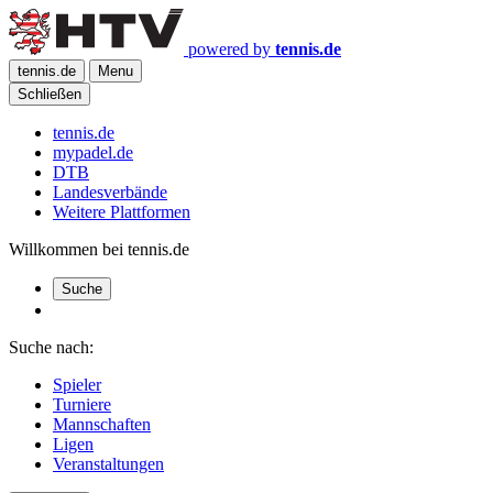
powered by
tennis.de
tennis.de
Menu
Schließen
tennis.de
mypadel.de
DTB
Landesverbände
Weitere Plattformen
Willkommen bei tennis.de
Suche
Suche nach:
Spieler
Turniere
Mannschaften
Ligen
Veranstaltungen