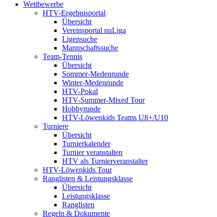
Wettbewerbe
HTV-Ergebnisportal
Übersicht
Vereinsportal nuLiga
Ligensuche
Mannschaftssuche
Team-Tennis
Übersicht
Sommer-Medenrunde
Winter-Medenrunde
HTV-Pokal
HTV-Summer-Mixed Tour
Hobbyrunde
HTV-Löwenkids Teams U8+/U10
Turniere
Übersicht
Turnierkalender
Turnier veranstalten
HTV als Turnierveranstalter
HTV-Löwenkids Tour
Ranglisten & Leistungsklasse
Übersicht
Leistungsklasse
Ranglisten
Regeln & Dokumente