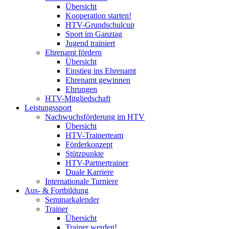
Übersicht
Kooperation starten!
HTV-Grundschulcup
Sport im Ganztag
Jugend trainiert
Ehrenamt fördern
Übersicht
Einstieg ins Ehrenamt
Ehrenamt gewinnen
Ehrungen
HTV-Mitgliedschaft
Leistungssport
Nachwuchsförderung im HTV
Übersicht
HTV-Trainerteam
Förderkonzept
Stützpunkte
HTV-Partnertrainer
Duale Karriere
Internationale Turniere
Aus- & Fortbildung
Seminarkalender
Trainer
Übersicht
Trainer werden!