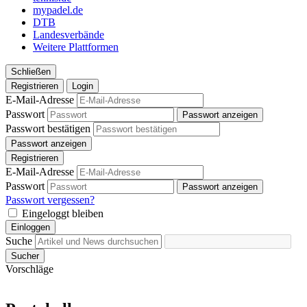
mypadel.de
DTB
Landesverbände
Weitere Plattformen
Schließen
Registrieren
Login
E-Mail-Adresse
Passwort
Passwort anzeigen
Passwort bestätigen
Passwort anzeigen
Registrieren
E-Mail-Adresse
Passwort
Passwort anzeigen
Passwort vergessen?
Eingeloggt bleiben
Einloggen
Suche
Sucher
Vorschläge