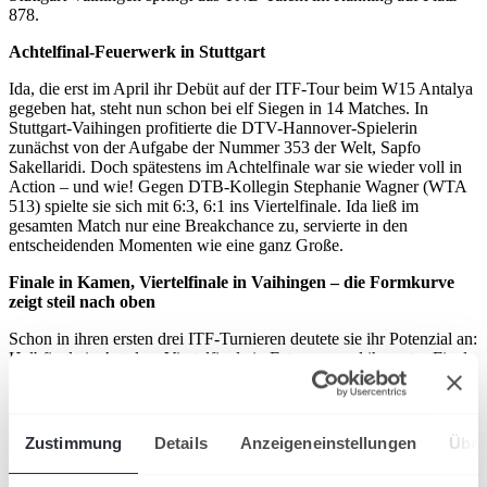
878.
Achtelfinal-Feuerwerk in Stuttgart
Ida, die erst im April ihr Debüt auf der ITF-Tour beim W15 Antalya
gegeben hat, steht nun schon bei elf Siegen in 14 Matches. In
Stuttgart-Vaihingen profitierte die DTV-Hannover-Spielerin
zunächst von der Aufgabe der Nummer 353 der Welt, Sapfo
Sakellaridi. Doch spätestens im Achtelfinale war sie wieder voll in
Action – und wie! Gegen DTB-Kollegin Stephanie Wagner (WTA
513) spielte sie sich mit 6:3, 6:1 ins Viertelfinale. Ida ließ im
gesamten Match nur eine Breakchance zu, servierte in den
entscheidenden Momenten wie eine ganz Große.
Finale in Kamen, Viertelfinale in Vaihingen – die Formkurve
zeigt steil nach oben
Schon in ihren ersten drei ITF-Turnieren deutete sie ihr Potenzial an:
Halbfinale in Antalya, Viertelfinale in Estepona und ihr erstes Finale
in Kamen, wo sie sich nur der ein Jahr älteren Mariella Thamm
geschlagen geben musste. Eine Woche später traf sie in Stuttgart fast
erneut auf Thamm, doch die unterlag Emily Seibold – der Gegnerin,
die dann im Viertelfinale auch für Wobker Endstation bedeutete.
Zustimmung
Details
Anzeigeneinstellungen
Über
Artikel teilen