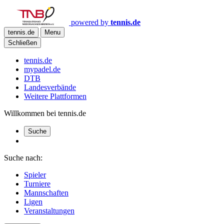
powered by
tennis.de
tennis.de
Menu
Schließen
tennis.de
mypadel.de
DTB
Landesverbände
Weitere Plattformen
Willkommen bei tennis.de
Suche
Suche nach:
Spieler
Turniere
Mannschaften
Ligen
Veranstaltungen