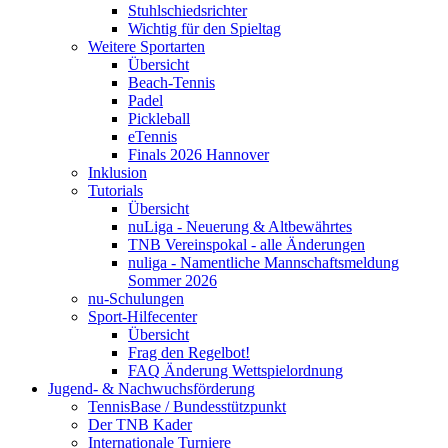
Stuhlschiedsrichter
Wichtig für den Spieltag
Weitere Sportarten
Übersicht
Beach-Tennis
Padel
Pickleball
eTennis
Finals 2026 Hannover
Inklusion
Tutorials
Übersicht
nuLiga - Neuerung & Altbewährtes
TNB Vereinspokal - alle Änderungen
nuliga - Namentliche Mannschaftsmeldung
Sommer 2026
nu-Schulungen
Sport-Hilfecenter
Übersicht
Frag den Regelbot!
FAQ Änderung Wettspielordnung
Jugend- & Nachwuchsförderung
TennisBase / Bundesstützpunkt
Der TNB Kader
Internationale Turniere