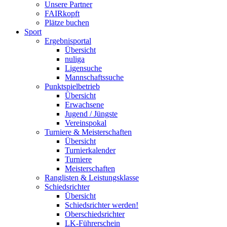
Unsere Partner
FAIRkopft
Plätze buchen
Sport
Ergebnisportal
Übersicht
nuliga
Ligensuche
Mannschaftssuche
Punktspielbetrieb
Übersicht
Erwachsene
Jugend / Jüngste
Vereinspokal
Turniere & Meisterschaften
Übersicht
Turnierkalender
Turniere
Meisterschaften
Ranglisten & Leistungsklasse
Schiedsrichter
Übersicht
Schiedsrichter werden!
Oberschiedsrichter
LK-Führerschein