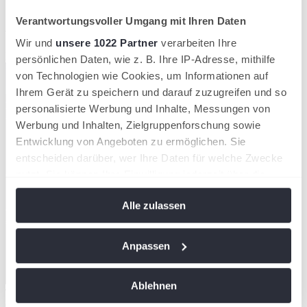
Verantwortungsvoller Umgang mit Ihren Daten
Aktuelle News aus dem TNB
Wir und
unsere 1022 Partner
verarbeiten Ihre
Kompaktansicht
persönlichen Daten, wie z. B. Ihre IP-Adresse, mithilfe
von Technologien wie Cookies, um Informationen auf
Ihrem Gerät zu speichern und darauf zuzugreifen und so
personalisierte Werbung und Inhalte, Messungen von
Werbung und Inhalten, Zielgruppenforschung sowie
Entwicklung von Angeboten zu ermöglichen. Sie
entscheiden darüber, wer Ihre Daten für welche Zwecke
nutzt. Sie können Ihre Einwilligung jederzeit über die
Cookie-Erklärung oder durch Klicken auf das Privacy
Alle zulassen
Trigger Symbol ändern oder widerrufen
Wenn Sie es erlauben, würden wir auch gerne:
Anpassen
Informationen über Ihre geografische Lage
erfassen, welche bis auf einige Meter genau sein
Ablehnen
können
TNB Fahnen
07/08/2026