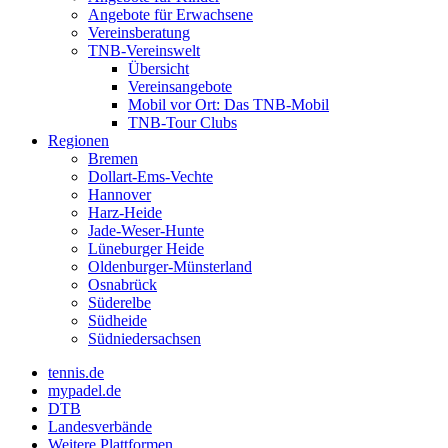
Angebote für Erwachsene
Vereinsberatung
TNB-Vereinswelt
Übersicht
Vereinsangebote
Mobil vor Ort: Das TNB-Mobil
TNB-Tour Clubs
Regionen
Bremen
Dollart-Ems-Vechte
Hannover
Harz-Heide
Jade-Weser-Hunte
Lüneburger Heide
Oldenburger-Münsterland
Osnabrück
Süderelbe
Südheide
Südniedersachsen
tennis.de
mypadel.de
DTB
Landesverbände
Weitere Plattformen