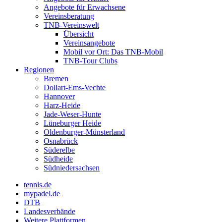
Angebote für Erwachsene
Vereinsberatung
TNB-Vereinswelt
Übersicht
Vereinsangebote
Mobil vor Ort: Das TNB-Mobil
TNB-Tour Clubs
Regionen
Bremen
Dollart-Ems-Vechte
Hannover
Harz-Heide
Jade-Weser-Hunte
Lüneburger Heide
Oldenburger-Münsterland
Osnabrück
Süderelbe
Südheide
Südniedersachsen
tennis.de
mypadel.de
DTB
Landesverbände
Weitere Plattformen