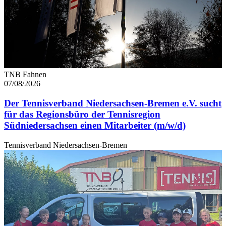
gesammelt haben. Die
Cookie-Einstellungen
können
jederzeit über den Link im Footer aufgerufen und
angepasst werden.
TNB Fahnen
07/08/2026
Der Tennisverband Niedersachsen-Bremen e.V. sucht
für das Regionsbüro der Tennisregion
Südniedersachsen einen Mitarbeiter (m/w/d)
Tennisverband Niedersachsen-Bremen