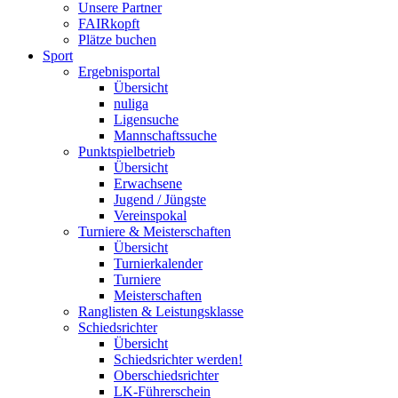
Unsere Partner
FAIRkopft
Plätze buchen
Sport
Ergebnisportal
Übersicht
nuliga
Ligensuche
Mannschaftssuche
Punktspielbetrieb
Übersicht
Erwachsene
Jugend / Jüngste
Vereinspokal
Turniere & Meisterschaften
Übersicht
Turnierkalender
Turniere
Meisterschaften
Ranglisten & Leistungsklasse
Schiedsrichter
Übersicht
Schiedsrichter werden!
Oberschiedsrichter
LK-Führerschein