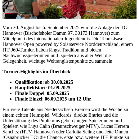
Vom 30. August bis 6. September 2025 wird die Anlage der TG
Hannover (Bischofsholer Damm 97, 30173 Hannover) zum
Mittelpunkt des internationalen Jugendtennis. Die TennisBase
Hannover Open powered by Solarservice Norddeutschland, einem
ITF J60-Turnier, haben längst Tradition und bieten
Nachwuchsspielerinnen und -spielern aus aller Welt die
Gelegenheit, wichtige Weltranglistenpunkte zu sammeln.
Turnier-Highlights im Überblick
Qualifikation
: ab
30.08.2025
Hauptfeldstart
:
01.09.2025
Finale Doppel
:
05.09.2025
Finale Einzel
:
06.09.2025 um 12 Uhr
Für viele Talente aus Niedersachsen-Bremen wird die Woche zu
einem echten Heimspiel: Wildcards, direkte Entries und die
Unterstützung des Publikums geben jungen Spielerinnen und
Spielern wie Luys Calin (Braunschweiger MTV), Lucas Herrera
Sanchez (HTV Hannover) oder Carlotta Seling und Jette Onnen
(Osnabrücker TC) die Chance, erste bzw. weitere ITF-Punkte zu