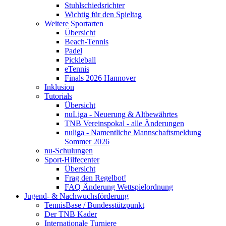
Stuhlschiedsrichter
Wichtig für den Spieltag
Weitere Sportarten
Übersicht
Beach-Tennis
Padel
Pickleball
eTennis
Finals 2026 Hannover
Inklusion
Tutorials
Übersicht
nuLiga - Neuerung & Altbewährtes
TNB Vereinspokal - alle Änderungen
nuliga - Namentliche Mannschaftsmeldung
Sommer 2026
nu-Schulungen
Sport-Hilfecenter
Übersicht
Frag den Regelbot!
FAQ Änderung Wettspielordnung
Jugend- & Nachwuchsförderung
TennisBase / Bundesstützpunkt
Der TNB Kader
Internationale Turniere