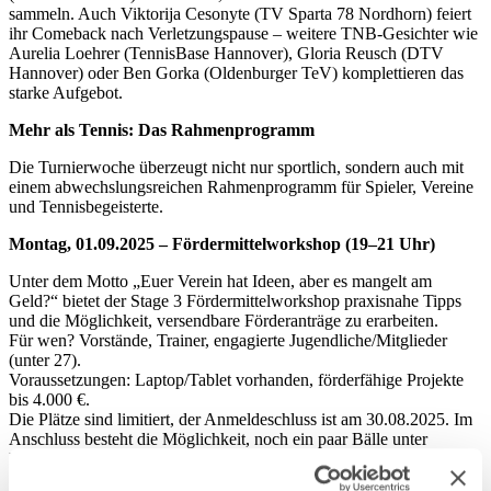
sammeln. Auch Viktorija Cesonyte (TV Sparta 78 Nordhorn) feiert
ihr Comeback nach Verletzungspause – weitere TNB-Gesichter wie
Aurelia Loehrer (TennisBase Hannover), Gloria Reusch (DTV
Hannover) oder Ben Gorka (Oldenburger TeV) komplettieren das
starke Aufgebot.
Mehr als Tennis: Das Rahmenprogramm
Die Turnierwoche überzeugt nicht nur sportlich, sondern auch mit
einem abwechslungsreichen Rahmenprogramm für Spieler, Vereine
und Tennisbegeisterte.
Montag, 01.09.2025 – Fördermittelworkshop (19–21 Uhr)
Unter dem Motto „Euer Verein hat Ideen, aber es mangelt am
Geld?“ bietet der Stage 3 Fördermittelworkshop praxisnahe Tipps
und die Möglichkeit, versendbare Förderanträge zu erarbeiten.
Für wen? Vorstände, Trainer, engagierte Jugendliche/Mitglieder
(unter 27).
Voraussetzungen: Laptop/Tablet vorhanden, förderfähige Projekte
bis 4.000 €.
Die Plätze sind limitiert, der Anmeldeschluss ist am 30.08.2025. Im
Anschluss besteht die Möglichkeit, noch ein paar Bälle unter
Flutlicht zu spielen.