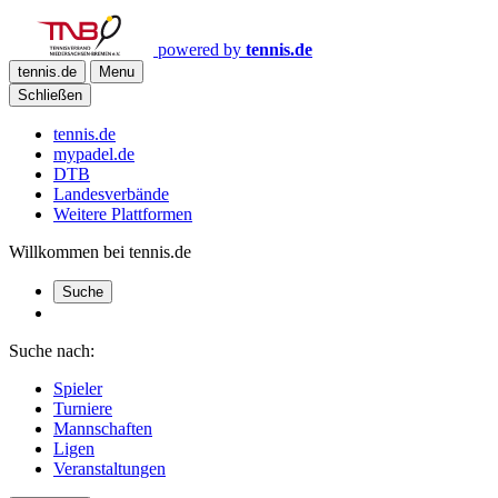
powered by
tennis.de
tennis.de
Menu
Schließen
tennis.de
mypadel.de
DTB
Landesverbände
Weitere Plattformen
Willkommen bei tennis.de
Suche
Suche nach:
Spieler
Turniere
Mannschaften
Ligen
Veranstaltungen