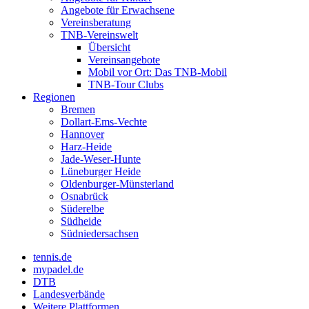
Angebote für Erwachsene
Vereinsberatung
TNB-Vereinswelt
Übersicht
Vereinsangebote
Mobil vor Ort: Das TNB-Mobil
TNB-Tour Clubs
Regionen
Bremen
Dollart-Ems-Vechte
Hannover
Harz-Heide
Jade-Weser-Hunte
Lüneburger Heide
Oldenburger-Münsterland
Osnabrück
Süderelbe
Südheide
Südniedersachsen
tennis.de
mypadel.de
DTB
Landesverbände
Weitere Plattformen