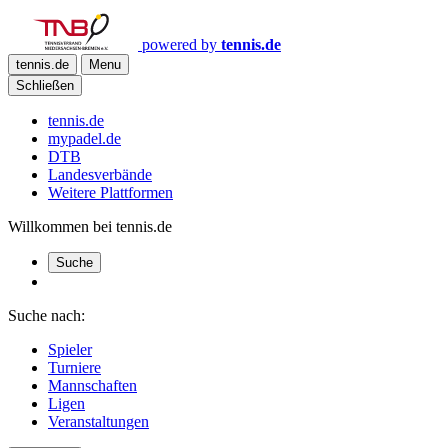
powered by
tennis.de
tennis.de
Menu
Schließen
tennis.de
mypadel.de
DTB
Landesverbände
Weitere Plattformen
Willkommen bei tennis.de
Suche
Suche nach:
Spieler
Turniere
Mannschaften
Ligen
Veranstaltungen