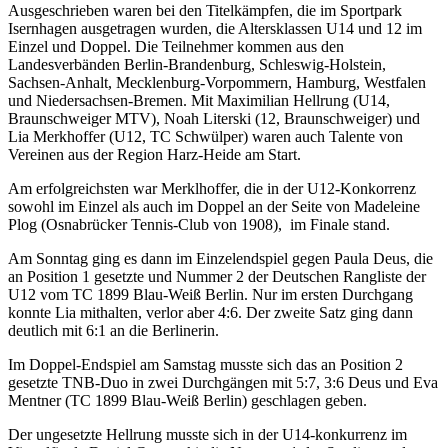
Ausgeschrieben waren bei den Titelkämpfen, die im Sportpark
Isernhagen ausgetragen wurden, die Altersklassen U14 und 12 im
Einzel und Doppel. Die Teilnehmer kommen aus den
Landesverbänden Berlin-Brandenburg, Schleswig-Holstein,
Sachsen-Anhalt, Mecklenburg-Vorpommern, Hamburg, Westfalen
und Niedersachsen-Bremen. Mit Maximilian Hellrung (U14,
Braunschweiger MTV), Noah Literski (12, Braunschweiger) und
Lia Merkhoffer (U12, TC Schwülper) waren auch Talente von
Vereinen aus der Region Harz-Heide am Start.
Am erfolgreichsten war Merklhoffer, die in der U12-Konkorrenz
sowohl im Einzel als auch im Doppel an der Seite von Madeleine
Plog (Osnabrücker Tennis-Club von 1908), im Finale stand.
Am Sonntag ging es dann im Einzelendspiel gegen Paula Deus, die
an Position 1 gesetzte und Nummer 2 der Deutschen Rangliste der
U12 vom TC 1899 Blau-Weiß Berlin. Nur im ersten Durchgang
konnte Lia mithalten, verlor aber 4:6. Der zweite Satz ging dann
deutlich mit 6:1 an die Berlinerin.
Im Doppel-Endspiel am Samstag musste sich das an Position 2
gesetzte TNB-Duo in zwei Durchgängen mit 5:7, 3:6 Deus und Eva
Mentner (TC 1899 Blau-Weiß Berlin) geschlagen geben.
Der ungesetzte Hellrung musste sich in der U14-konkurrenz im