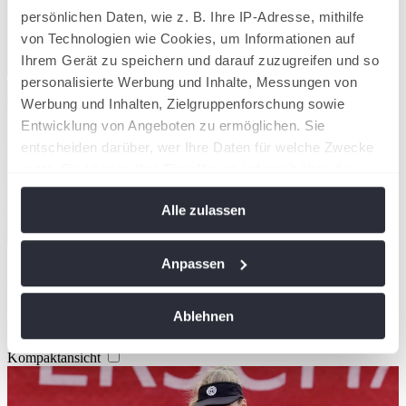
persönlichen Daten, wie z. B. Ihre IP-Adresse, mithilfe
von Technologien wie Cookies, um Informationen auf
Ihrem Gerät zu speichern und darauf zuzugreifen und so
personalisierte Werbung und Inhalte, Messungen von
Werbung und Inhalten, Zielgruppenforschung sowie
Entwicklung von Angeboten zu ermöglichen. Sie
entscheiden darüber, wer Ihre Daten für welche Zwecke
nutzt. Sie können Ihre Einwilligung jederzeit über die
Cookie-Erklärung oder durch Klicken auf das Privacy
Alle zulassen
Trigger Symbol ändern oder widerrufen
Wenn Sie es erlauben, würden wir auch gerne:
Anpassen
Artikel teilen
Informationen über Ihre geografische Lage
erfassen, welche bis auf einige Meter genau sein
Aktuelles aus Harz-Heide
Ablehnen
können
Ihr Gerät durch aktives Scannen nach
Kompaktansicht
bestimmten Merkmalen (Fingerprinting) identifizieren
Erfahren Sie mehr darüber, wie Ihre persönlichen Daten