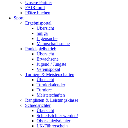
Unsere Partner
FAIRkopft
Plätze buchen
Sport
Ergebnisportal
Übersicht
nuliga
Ligensuche
Mannschaftssuche
Punktspielbetrieb
Übersicht
Erwachsene
Jugend / Jüngste
Vereinspokal
Turniere & Meisterschaften
Übersicht
Turnierkalender
Turniere
Meisterschaften
Ranglisten & Leistungsklasse
Schiedsrichter
Übersicht
Schiedsrichter werden!
Oberschiedsrichter
LK-Führerschein