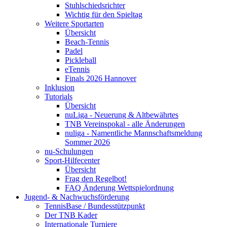
Stuhlschiedsrichter
Wichtig für den Spieltag
Weitere Sportarten
Übersicht
Beach-Tennis
Padel
Pickleball
eTennis
Finals 2026 Hannover
Inklusion
Tutorials
Übersicht
nuLiga - Neuerung & Altbewährtes
TNB Vereinspokal - alle Änderungen
nuliga - Namentliche Mannschaftsmeldung
Sommer 2026
nu-Schulungen
Sport-Hilfecenter
Übersicht
Frag den Regelbot!
FAQ Änderung Wettspielordnung
Jugend- & Nachwuchsförderung
TennisBase / Bundesstützpunkt
Der TNB Kader
Internationale Turniere