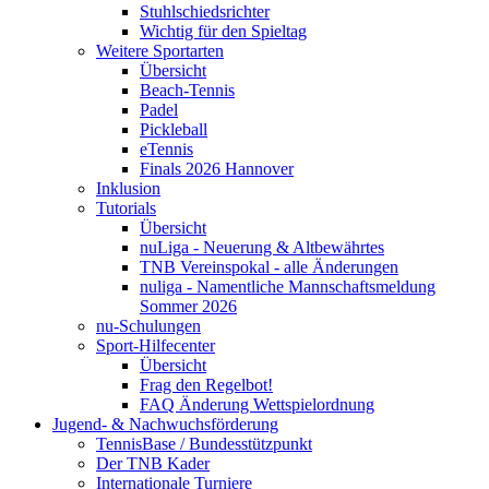
Stuhlschiedsrichter
Wichtig für den Spieltag
Weitere Sportarten
Übersicht
Beach-Tennis
Padel
Pickleball
eTennis
Finals 2026 Hannover
Inklusion
Tutorials
Übersicht
nuLiga - Neuerung & Altbewährtes
TNB Vereinspokal - alle Änderungen
nuliga - Namentliche Mannschaftsmeldung
Sommer 2026
nu-Schulungen
Sport-Hilfecenter
Übersicht
Frag den Regelbot!
FAQ Änderung Wettspielordnung
Jugend- & Nachwuchsförderung
TennisBase / Bundesstützpunkt
Der TNB Kader
Internationale Turniere