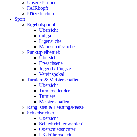
Unsere Partner
FAIRkopft
Plätze buchen
Sport
Ergebnisportal
Übersicht
nuliga
Ligensuche
Mannschaftssuche
Punktspielbetrieb
Übersicht
Erwachsene
Jugend / Jüngste
Vereinspokal
Turniere & Meisterschaften
Übersicht
Turnierkalender
Turniere
Meisterschaften
Ranglisten & Leistungsklasse
Schiedsrichter
Übersicht
Schiedsrichter werden!
Oberschiedsrichter
LK-Führerschein