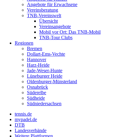
Angebote für Erwachsene
Vereinsberatung
TNB-Vereinswelt
Übersicht
Vereinsangebote
Mobil vor Ort: Das TNB-Mobil
TNB-Tour Clubs
Regionen
Bremen
Dollart-Ems-Vechte
Hannover
Harz-Heide
Jade-Weser-Hunte
Lüneburger Heide
Oldenburger-Münsterland
Osnabrück
Süderelbe
Südheide
Südniedersachsen
tennis.de
mypadel.de
DTB
Landesverbände
Weitere Plattformen