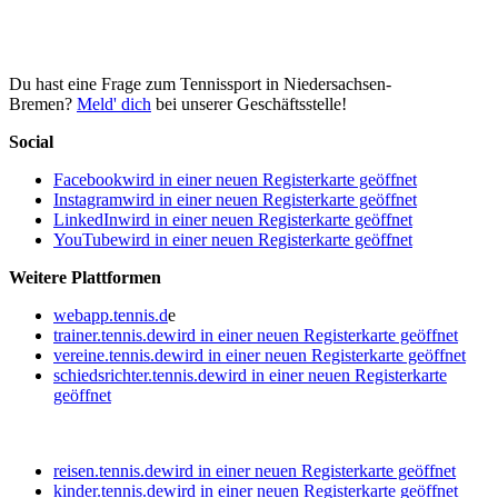
Du hast eine Frage zum Tennissport in Niedersachsen-
Bremen?
Meld' dich
bei unserer Geschäftsstelle!
Social
Facebook
wird in einer neuen Registerkarte geöffnet
Instagram
wird in einer neuen Registerkarte geöffnet
LinkedIn
wird in einer neuen Registerkarte geöffnet
YouTube
wird in einer neuen Registerkarte geöffnet
Weitere Plattformen
webapp.tennis.d
e
trainer.tennis.de
wird in einer neuen Registerkarte geöffnet
vereine.tennis.de
wird in einer neuen Registerkarte geöffnet
schiedsrichter.tennis.de
wird in einer neuen Registerkarte
geöffnet
reisen.tennis.de
wird in einer neuen Registerkarte geöffnet
kinder.tennis.de
wird in einer neuen Registerkarte geöffnet