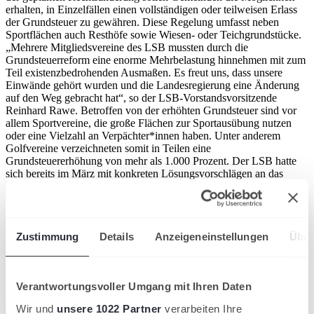
erhalten, in Einzelfällen einen vollständigen oder teilweisen Erlass
der Grundsteuer zu gewähren. Diese Regelung umfasst neben
Sportflächen auch Resthöfe sowie Wiesen- oder Teichgrundstücke.
„Mehrere Mitgliedsvereine des LSB mussten durch die
Grundsteuerreform eine enorme Mehrbelastung hinnehmen mit zum
Teil existenzbedrohenden Ausmaßen. Es freut uns, dass unsere
Einwände gehört wurden und die Landesregierung eine Änderung
auf den Weg gebracht hat“, so der LSB-Vorstandsvorsitzende
Reinhard Rawe. Betroffen von der erhöhten Grundsteuer sind vor
allem Sportvereine, die große Flächen zur Sportausübung nutzen
oder eine Vielzahl an Verpächter*innen haben. Unter anderem
Golfvereine verzeichneten somit in Teilen eine
Grundsteuererhöhung von mehr als 1.000 Prozent. Der LSB hatte
sich bereits im März mit konkreten Lösungsvorschlägen an das
Niedersächsische Finanzministerium gewandt, um die Vereine zu
unterstützen.
Artikel teilen
Zustimmung
Details
Anzeigeneinstellungen
Über
Aktuelle News aus dem TNB
Verantwortungsvoller Umgang mit Ihren Daten
Kompaktansicht
Wir und
unsere 1022 Partner
verarbeiten Ihre