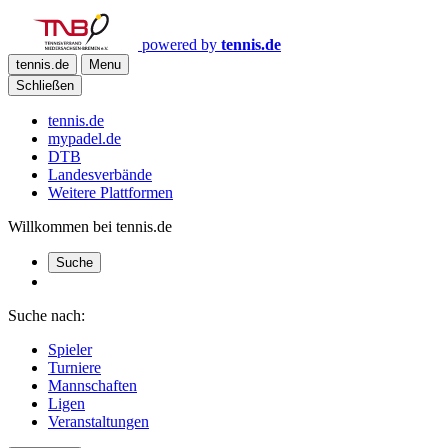
powered by
tennis.de
tennis.de
Menu
Schließen
tennis.de
mypadel.de
DTB
Landesverbände
Weitere Plattformen
Willkommen bei tennis.de
Suche
Suche nach:
Spieler
Turniere
Mannschaften
Ligen
Veranstaltungen