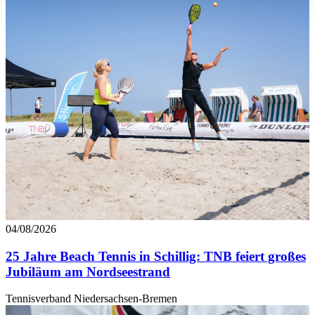
verarbeitet werden, und legen Sie Ihre Präferenzen im
Abschnitt Einzelheiten
fest.
Wir verwenden Cookies, um Inhalte und Anzeigen zu
personalisieren, Funktionen für soziale Medien anbieten
zu können und die Zugriffe auf unsere Website zu
analysieren. Außerdem geben wir Informationen zu Ihrer
Verwendung unserer Website an unsere Partner für
soziale Medien, Werbung und Analysen weiter. Unsere
Partner führen diese Informationen möglicherweise mit
weiteren Daten zusammen, die Sie ihnen bereitgestellt
haben oder die sie im Rahmen Ihrer Nutzung der Dienste
gesammelt haben. Die
Cookie-Einstellungen
können
jederzeit über den Link im Footer aufgerufen und
04/08/2026
angepasst werden.
25 Jahre Beach Tennis in Schillig: TNB feiert großes
Jubiläum am Nordseestrand
Tennisverband Niedersachsen-Bremen