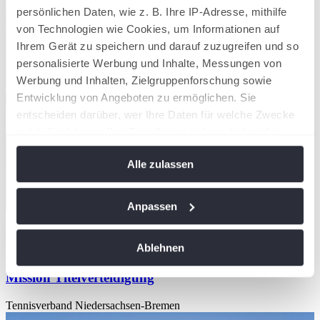
persönlichen Daten, wie z. B. Ihre IP-Adresse, mithilfe
von Technologien wie Cookies, um Informationen auf
Ihrem Gerät zu speichern und darauf zuzugreifen und so
personalisierte Werbung und Inhalte, Messungen von
Werbung und Inhalten, Zielgruppenforschung sowie
Entwicklung von Angeboten zu ermöglichen. Sie
entscheiden darüber, wer Ihre Daten für welche Zwecke
nutzt. Sie können Ihre Einwilligung jederzeit über die
Cookie-Erklärung oder durch Klicken auf das Privacy
Alle zulassen
Trigger Symbol ändern oder widerrufen
Wenn Sie es erlauben, würden wir auch gerne:
Anpassen
Informationen über Ihre geografische Lage
Team TNB für den DTB Talent Cup
06/08/2026
erfassen, welche bis auf einige Meter genau sein
Ablehnen
können
DTB Talent Cup 2026: TNB-Team startet die
Ihr Gerät durch aktives Scannen nach
Mission Titelverteidigung
bestimmten Merkmalen (Fingerprinting) identifizieren
Tennisverband Niedersachsen-Bremen
Erfahren Sie mehr darüber, wie Ihre persönlichen Daten