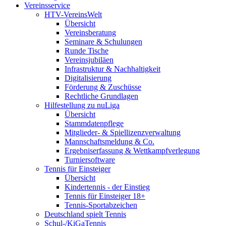
Vereinsservice
HTV-VereinsWelt
Übersicht
Vereinsberatung
Seminare & Schulungen
Runde Tische
Vereinsjubiläen
Infrastruktur & Nachhaltigkeit
Digitalisierung
Förderung & Zuschüsse
Rechtliche Grundlagen
Hilfestellung zu nuLiga
Übersicht
Stammdatenpflege
Mitglieder- & Spiellizenzverwaltung
Mannschaftsmeldung & Co.
Ergebniserfassung & Wettkampfverlegung
Turniersoftware
Tennis für Einsteiger
Übersicht
Kindertennis - der Einstieg
Tennis für Einsteiger 18+
Tennis-Sportabzeichen
Deutschland spielt Tennis
Schul-/KiGaTennis