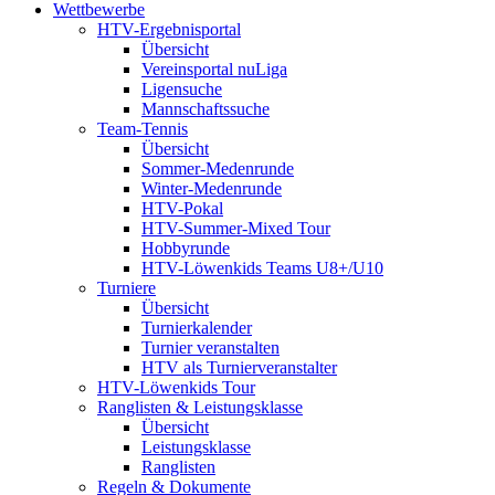
Wettbewerbe
HTV-Ergebnisportal
Übersicht
Vereinsportal nuLiga
Ligensuche
Mannschaftssuche
Team-Tennis
Übersicht
Sommer-Medenrunde
Winter-Medenrunde
HTV-Pokal
HTV-Summer-Mixed Tour
Hobbyrunde
HTV-Löwenkids Teams U8+/U10
Turniere
Übersicht
Turnierkalender
Turnier veranstalten
HTV als Turnierveranstalter
HTV-Löwenkids Tour
Ranglisten & Leistungsklasse
Übersicht
Leistungsklasse
Ranglisten
Regeln & Dokumente