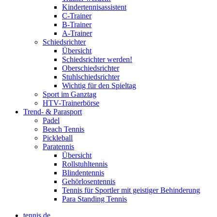
Kindertennisassistent
C-Trainer
B-Trainer
A-Trainer
Schiedsrichter
Übersicht
Schiedsrichter werden!
Oberschiedsrichter
Stuhlschiedsrichter
Wichtig für den Spieltag
Sport im Ganztag
HTV-Trainerbörse
Trend- & Parasport
Padel
Beach Tennis
Pickleball
Paratennis
Übersicht
Rollstuhltennis
Blindentennis
Gehörlosentennis
Tennis für Sportler mit geistiger Behinderung
Para Standing Tennis
tennis.de