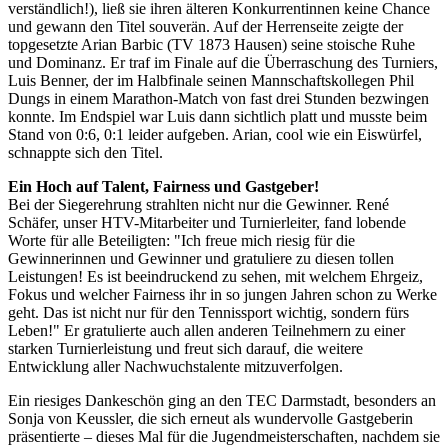
verständlich!), ließ sie ihren älteren Konkurrentinnen keine Chance
haben oder die sie im Rahmen Ihrer Nutzung der Dienste
und gewann den Titel souverän. Auf der Herrenseite zeigte der
gesammelt haben. Die
Cookie-Einstellungen
können
topgesetzte Arian Barbic (TV 1873 Hausen) seine stoische Ruhe
jederzeit über den Link im Footer aufgerufen und
und Dominanz. Er traf im Finale auf die Überraschung des Turniers,
Luis Benner, der im Halbfinale seinen Mannschaftskollegen Phil
angepasst werden.
Dungs in einem Marathon-Match von fast drei Stunden bezwingen
konnte. Im Endspiel war Luis dann sichtlich platt und musste beim
Stand von 0:6, 0:1 leider aufgeben. Arian, cool wie ein Eiswürfel,
schnappte sich den Titel.
Ein Hoch auf Talent, Fairness und Gastgeber!
Bei der Siegerehrung strahlten nicht nur die Gewinner. René
Schäfer, unser HTV-Mitarbeiter und Turnierleiter, fand lobende
Worte für alle Beteiligten: "Ich freue mich riesig für die
Gewinnerinnen und Gewinner und gratuliere zu diesen tollen
Leistungen! Es ist beeindruckend zu sehen, mit welchem Ehrgeiz,
Fokus und welcher Fairness ihr in so jungen Jahren schon zu Werke
geht. Das ist nicht nur für den Tennissport wichtig, sondern fürs
Leben!" Er gratulierte auch allen anderen Teilnehmern zu einer
starken Turnierleistung und freut sich darauf, die weitere
Entwicklung aller Nachwuchstalente mitzuverfolgen.
Ein riesiges Dankeschön ging an den TEC Darmstadt, besonders an
Sonja von Keussler, die sich erneut als wundervolle Gastgeberin
präsentierte – dieses Mal für die Jugendmeisterschaften, nachdem sie