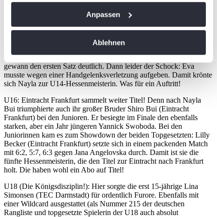
(Eintracht Frankfurt) souverän ab. Bei den Juniorinnen wurde es
Wenn Sie es erlauben, würden wir auch gerne:
dann dramatisch: Topfavoritin Vivien Gipp musste
Anpassen
krankheitsbedingt passen. So kam es zum Finale zwischen der an
Informationen über Ihre geografische Lage
Zwei gesetzten Eva Steiner und der noch 12-jährigen Nayla Bui
erfassen, welche bis auf einige Meter genau sein
(Eintracht Frankfurt), die eigentlich noch U13 spielen könnte, aber
Ablehnen
können
per Wildcard (und viel Talent!) in der U14 dabei war. Nayla zeigte
eindrucksvoll, warum sie auch in der älteren Konkurrenz mitmischt,
Ihr Gerät durch aktives Scannen nach
gewann den ersten Satz deutlich. Dann leider der Schock: Eva
bestimmten Merkmalen (Fingerprinting) identifizieren
musste wegen einer Handgelenksverletzung aufgeben. Damit krönte
sich Nayla zur U14-Hessenmeisterin. Was für ein Auftritt!
Erfahren Sie mehr darüber, wie Ihre persönlichen Daten
verarbeitet werden, und legen Sie Ihre Präferenzen im
U16: Eintracht Frankfurt sammelt weiter Titel! Denn nach Nayla
Abschnitt Einzelheiten
fest.
Bui triumphierte auch ihr großer Bruder Shiro Bui (Eintracht
Frankfurt) bei den Junioren. Er besiegte im Finale den ebenfalls
starken, aber ein Jahr jüngeren Yannick Swoboda. Bei den
Wir verwenden Cookies, um Inhalte und Anzeigen zu
Juniorinnen kam es zum Showdown der beiden Topgesetzten: Lilly
personalisieren, Funktionen für soziale Medien anbieten
Becker (Eintracht Frankfurt) setzte sich in einem packenden Match
mit 6:2, 5:7, 6:3 gegen Jana Angelovska durch. Damit ist sie die
zu können und die Zugriffe auf unsere Website zu
fünfte Hessenmeisterin, die den Titel zur Eintracht nach Frankfurt
analysieren. Außerdem geben wir Informationen zu Ihrer
holt. Die haben wohl ein Abo auf Titel!
Verwendung unserer Website an unsere Partner für
U18 (Die Königsdisziplin!): Hier sorgte die erst 15-jährige Lina
soziale Medien, Werbung und Analysen weiter. Unsere
Simonsen (TEC Darmstadt) für ordentlich Furore. Ebenfalls mit
Partner führen diese Informationen möglicherweise mit
einer Wildcard ausgestattet (als Nummer 215 der deutschen
weiteren Daten zusammen, die Sie ihnen bereitgestellt
Rangliste und topgesetzte Spielerin der U18 auch absolut