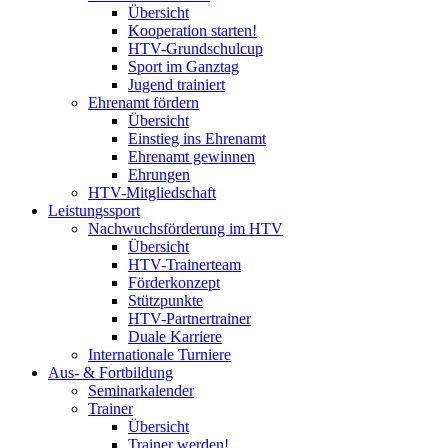
Übersicht
Kooperation starten!
HTV-Grundschulcup
Sport im Ganztag
Jugend trainiert
Ehrenamt fördern
Übersicht
Einstieg ins Ehrenamt
Ehrenamt gewinnen
Ehrungen
HTV-Mitgliedschaft
Leistungssport
Nachwuchsförderung im HTV
Übersicht
HTV-Trainerteam
Förderkonzept
Stützpunkte
HTV-Partnertrainer
Duale Karriere
Internationale Turniere
Aus- & Fortbildung
Seminarkalender
Trainer
Übersicht
Trainer werden!