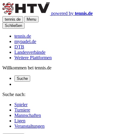
powered by
tennis.de
tennis.de
Menu
Schließen
tennis.de
mypadel.de
DTB
Landesverbände
Weitere Plattformen
Willkommen bei tennis.de
Suche
Suche nach:
Spieler
Turniere
Mannschaften
Ligen
Veranstaltungen