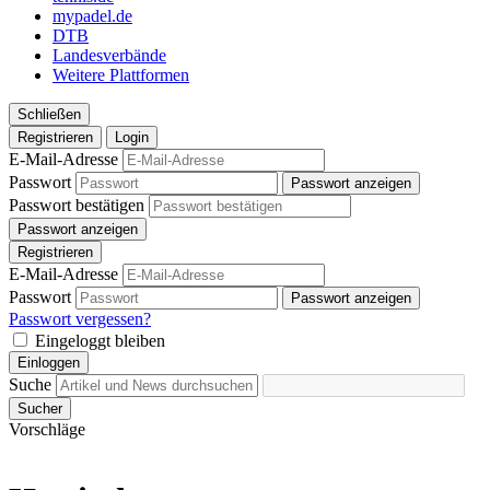
mypadel.de
DTB
Landesverbände
Weitere Plattformen
Schließen
Registrieren
Login
E-Mail-Adresse
Passwort
Passwort anzeigen
Passwort bestätigen
Passwort anzeigen
Registrieren
E-Mail-Adresse
Passwort
Passwort anzeigen
Passwort vergessen?
Eingeloggt bleiben
Einloggen
Suche
Sucher
Vorschläge