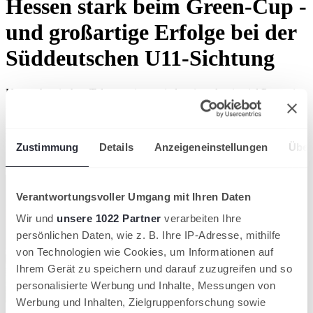
Hessen stark beim Green-Cup -
und großartige Erfolge bei der
Süddeutschen U11-Sichtung
Unsere hessischen Talente zeigen wieder einmal, wie viel Power in
ihnen steckt! Beim traditionsreichen Orange-/Green-Cup und dem
Süddeutschen U11-Sichtungsturnier mischten die jungen HTV-
Athletinnen und -Athleten kräftig vorne mit – und brachten Top-
Platzierungen mit nach Hause.
Zustimmung
Details
Anzeigeneinstellungen
Über
Nachwuchsförderung
Hessischer Tennis-Verband
Verantwortungsvoller Umgang mit Ihren Daten
Wir und
unsere 1022 Partner
verarbeiten Ihre
persönlichen Daten, wie z. B. Ihre IP-Adresse, mithilfe
von Technologien wie Cookies, um Informationen auf
Ihrem Gerät zu speichern und darauf zuzugreifen und so
personalisierte Werbung und Inhalte, Messungen von
Werbung und Inhalten, Zielgruppenforschung sowie