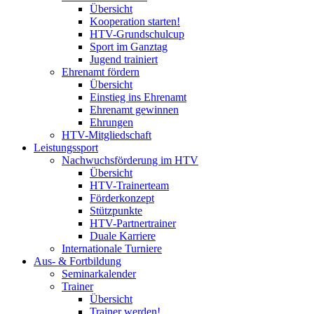
Übersicht
Kooperation starten!
HTV-Grundschulcup
Sport im Ganztag
Jugend trainiert
Ehrenamt fördern
Übersicht
Einstieg ins Ehrenamt
Ehrenamt gewinnen
Ehrungen
HTV-Mitgliedschaft
Leistungssport
Nachwuchsförderung im HTV
Übersicht
HTV-Trainerteam
Förderkonzept
Stützpunkte
HTV-Partnertrainer
Duale Karriere
Internationale Turniere
Aus- & Fortbildung
Seminarkalender
Trainer
Übersicht
Trainer werden!