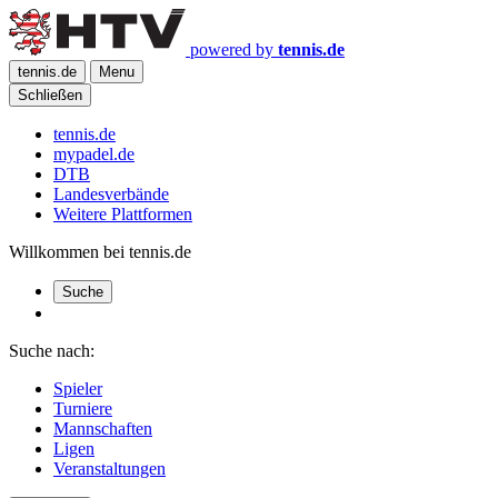
powered by
tennis.de
tennis.de
Menu
Schließen
tennis.de
mypadel.de
DTB
Landesverbände
Weitere Plattformen
Willkommen bei tennis.de
Suche
Suche nach:
Spieler
Turniere
Mannschaften
Ligen
Veranstaltungen