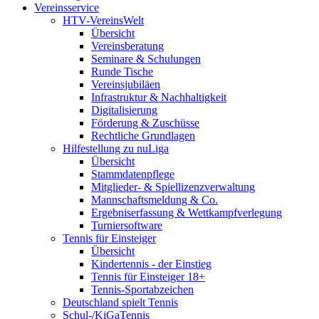
Vereinsservice
HTV-VereinsWelt
Übersicht
Vereinsberatung
Seminare & Schulungen
Runde Tische
Vereinsjubiläen
Infrastruktur & Nachhaltigkeit
Digitalisierung
Förderung & Zuschüsse
Rechtliche Grundlagen
Hilfestellung zu nuLiga
Übersicht
Stammdatenpflege
Mitglieder- & Spiellizenzverwaltung
Mannschaftsmeldung & Co.
Ergebniserfassung & Wettkampfverlegung
Turniersoftware
Tennis für Einsteiger
Übersicht
Kindertennis - der Einstieg
Tennis für Einsteiger 18+
Tennis-Sportabzeichen
Deutschland spielt Tennis
Schul-/KiGaTennis