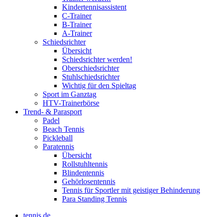
Kindertennisassistent
C-Trainer
B-Trainer
A-Trainer
Schiedsrichter
Übersicht
Schiedsrichter werden!
Oberschiedsrichter
Stuhlschiedsrichter
Wichtig für den Spieltag
Sport im Ganztag
HTV-Trainerbörse
Trend- & Parasport
Padel
Beach Tennis
Pickleball
Paratennis
Übersicht
Rollstuhltennis
Blindentennis
Gehörlosentennis
Tennis für Sportler mit geistiger Behinderung
Para Standing Tennis
tennis.de