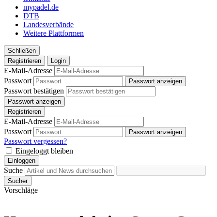
mypadel.de
DTB
Landesverbände
Weitere Plattformen
Schließen
Registrieren
Login
E-Mail-Adresse
Passwort
Passwort anzeigen
Passwort bestätigen
Passwort anzeigen
Registrieren
E-Mail-Adresse
Passwort
Passwort anzeigen
Passwort vergessen?
Eingeloggt bleiben
Einloggen
Suche
Sucher
Vorschläge