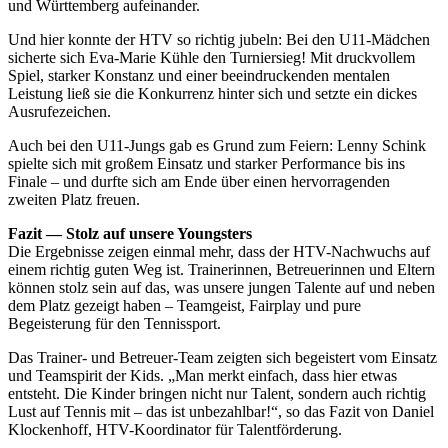
zu können und die Zugriffe auf unsere Website zu
und Württemberg aufeinander.
analysieren. Außerdem geben wir Informationen zu Ihrer
Und hier konnte der HTV so richtig jubeln: Bei den U11-Mädchen
Verwendung unserer Website an unsere Partner für
sicherte sich Eva-Marie Kühle den Turniersieg! Mit druckvollem
soziale Medien, Werbung und Analysen weiter. Unsere
Spiel, starker Konstanz und einer beeindruckenden mentalen
Leistung ließ sie die Konkurrenz hinter sich und setzte ein dickes
Partner führen diese Informationen möglicherweise mit
Ausrufezeichen.
weiteren Daten zusammen, die Sie ihnen bereitgestellt
haben oder die sie im Rahmen Ihrer Nutzung der Dienste
Auch bei den U11-Jungs gab es Grund zum Feiern: Lenny Schink
spielte sich mit großem Einsatz und starker Performance bis ins
gesammelt haben. Die
Cookie-Einstellungen
können
Finale – und durfte sich am Ende über einen hervorragenden
jederzeit über den Link im Footer aufgerufen und
zweiten Platz freuen.
angepasst werden.
Fazit — Stolz auf unsere Youngsters
Die Ergebnisse zeigen einmal mehr, dass der HTV-Nachwuchs auf
einem richtig guten Weg ist. Trainerinnen, Betreuerinnen und Eltern
können stolz sein auf das, was unsere jungen Talente auf und neben
dem Platz gezeigt haben – Teamgeist, Fairplay und pure
Begeisterung für den Tennissport.
Das Trainer- und Betreuer-Team zeigten sich begeistert vom Einsatz
und Teamspirit der Kids. „Man merkt einfach, dass hier etwas
entsteht. Die Kinder bringen nicht nur Talent, sondern auch richtig
Lust auf Tennis mit – das ist unbezahlbar!“, so das Fazit von Daniel
Klockenhoff, HTV-Koordinator für Talentförderung.