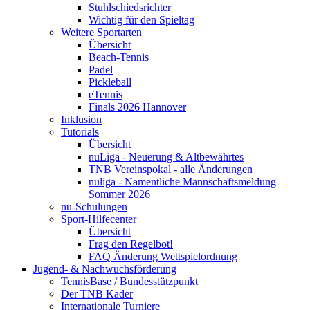
Stuhlschiedsrichter
Wichtig für den Spieltag
Weitere Sportarten
Übersicht
Beach-Tennis
Padel
Pickleball
eTennis
Finals 2026 Hannover
Inklusion
Tutorials
Übersicht
nuLiga - Neuerung & Altbewährtes
TNB Vereinspokal - alle Änderungen
nuliga - Namentliche Mannschaftsmeldung
Sommer 2026
nu-Schulungen
Sport-Hilfecenter
Übersicht
Frag den Regelbot!
FAQ Änderung Wettspielordnung
Jugend- & Nachwuchsförderung
TennisBase / Bundesstützpunkt
Der TNB Kader
Internationale Turniere