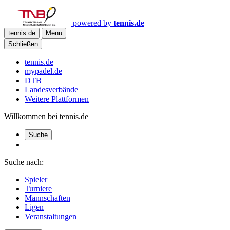
powered by
tennis.de
tennis.de
Menu
Schließen
tennis.de
mypadel.de
DTB
Landesverbände
Weitere Plattformen
Willkommen bei tennis.de
Suche
Suche nach:
Spieler
Turniere
Mannschaften
Ligen
Veranstaltungen