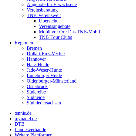
Angebote für Erwachsene
Vereinsberatung
TNB-Vereinswelt
Übersicht
Vereinsangebote
Mobil vor Ort: Das TNB-Mobil
TNB-Tour Clubs
Regionen
Bremen
Dollart-Ems-Vechte
Hannover
Harz-Heide
Jade-Weser-Hunte
Lüneburger Heide
Oldenburger-Münsterland
Osnabrück
Süderelbe
Südheide
Südniedersachsen
tennis.de
mypadel.de
DTB
Landesverbände
Weitere Plattformen