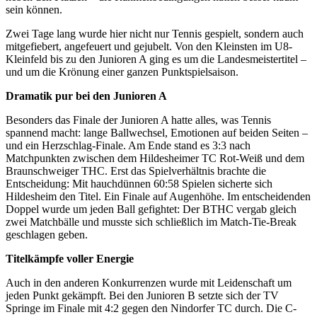
sein können.
Zwei Tage lang wurde hier nicht nur Tennis gespielt, sondern auch
mitgefiebert, angefeuert und gejubelt. Von den Kleinsten im U8-
Kleinfeld bis zu den Junioren A ging es um die Landesmeistertitel –
und um die Krönung einer ganzen Punktspielsaison.
Dramatik pur bei den Junioren A
Besonders das Finale der Junioren A hatte alles, was Tennis
spannend macht: lange Ballwechsel, Emotionen auf beiden Seiten –
und ein Herzschlag-Finale. Am Ende stand es 3:3 nach
Matchpunkten zwischen dem Hildesheimer TC Rot-Weiß und dem
Braunschweiger THC. Erst das Spielverhältnis brachte die
Entscheidung: Mit hauchdünnen 60:58 Spielen sicherte sich
Hildesheim den Titel. Ein Finale auf Augenhöhe. Im entscheidenden
Doppel wurde um jeden Ball gefightet: Der BTHC vergab gleich
zwei Matchbälle und musste sich schließlich im Match-Tie-Break
geschlagen geben.
Titelkämpfe voller Energie
Auch in den anderen Konkurrenzen wurde mit Leidenschaft um
jeden Punkt gekämpft. Bei den Junioren B setzte sich der TV
Springe im Finale mit 4:2 gegen den Nindorfer TC durch. Die C-