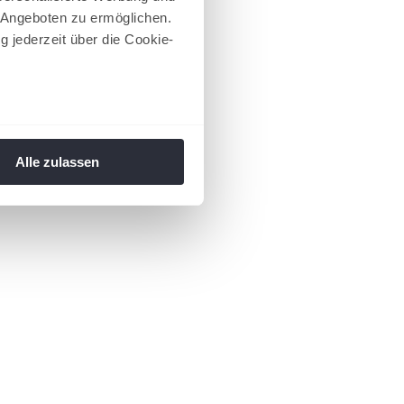
 Angeboten zu ermöglichen.
g jederzeit über die Cookie-
au sein können
zieren
Alle zulassen
hre Präferenzen im
Abschnitt
 Medien anbieten zu können
hrer Verwendung unserer
 führen diese Informationen
ie im Rahmen Ihrer Nutzung
 Footer aufgerufen und