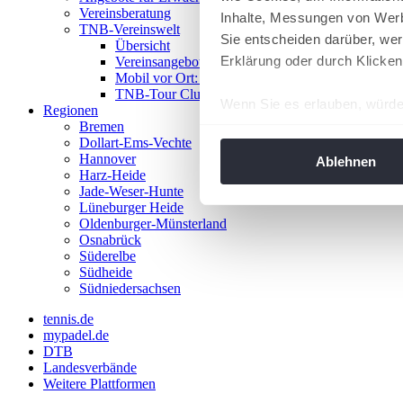
Vereinsberatung
Inhalte, Messungen von Werb
TNB-Vereinswelt
Sie entscheiden darüber, wer
Übersicht
Erklärung oder durch Klicken
Vereinsangebote
Mobil vor Ort: Das TNB-Mobil
TNB-Tour Clubs
Wenn Sie es erlauben, würde
Regionen
Bremen
Informationen über Ih
Dollart-Ems-Vechte
Ihr Gerät durch aktiv
Hannover
Ablehnen
Harz-Heide
Erfahren Sie mehr darüber, w
Jade-Weser-Hunte
Einzelheiten
fest.
Lüneburger Heide
Oldenburger-Münsterland
Osnabrück
Wir verwenden Cookies, um I
Süderelbe
und die Zugriffe auf unsere 
Südheide
Website an unsere Partner fü
Südniedersachsen
möglicherweise mit weiteren
tennis.de
der Dienste gesammelt habe
mypadel.de
angepasst werden.
DTB
Landesverbände
Weitere Plattformen