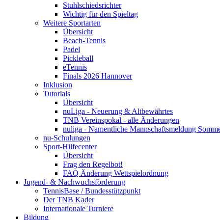
Stuhlschiedsrichter
Wichtig für den Spieltag
Weitere Sportarten
Übersicht
Beach-Tennis
Padel
Pickleball
eTennis
Finals 2026 Hannover
Inklusion
Tutorials
Übersicht
nuLiga - Neuerung & Altbewährtes
TNB Vereinspokal - alle Änderungen
nuliga - Namentliche Mannschaftsmeldung Somm
nu-Schulungen
Sport-Hilfecenter
Übersicht
Frag den Regelbot!
FAQ Änderung Wettspielordnung
Jugend- & Nachwuchsförderung
TennisBase / Bundesstützpunkt
Der TNB Kader
Internationale Turniere
Bildung