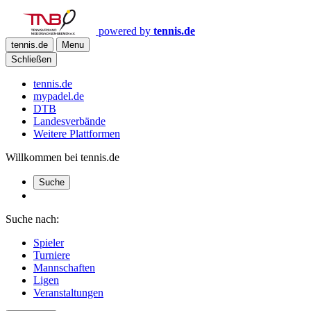
powered by
tennis.de
tennis.de
Menu
Schließen
tennis.de
mypadel.de
DTB
Landesverbände
Weitere Plattformen
Willkommen bei tennis.de
Suche
Suche nach:
Spieler
Turniere
Mannschaften
Ligen
Veranstaltungen