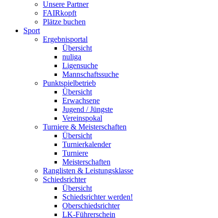
Unsere Partner
FAIRkopft
Plätze buchen
Sport
Ergebnisportal
Übersicht
nuliga
Ligensuche
Mannschaftssuche
Punktspielbetrieb
Übersicht
Erwachsene
Jugend / Jüngste
Vereinspokal
Turniere & Meisterschaften
Übersicht
Turnierkalender
Turniere
Meisterschaften
Ranglisten & Leistungsklasse
Schiedsrichter
Übersicht
Schiedsrichter werden!
Oberschiedsrichter
LK-Führerschein