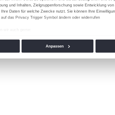
ung und Inhalten, Zielgruppenforschung sowie Entwicklung von
 Ihre Daten für welche Zwecke nutzt. Sie können Ihre Einwilligun
 auf das Privacy Trigger Symbol ändern oder widerrufen
n wir auch gerne:
re geografische Lage erfassen, welche bis auf einige Meter gen
es Scannen nach bestimmten Merkmalen (Fingerprinting) identifi
Anpassen
ie Ihre persönlichen Daten verarbeitet werden, und legen Sie I
nhalte und Anzeigen zu personalisieren, Funktionen für soziale
Website zu analysieren. Außerdem geben wir Informationen zu I
r soziale Medien, Werbung und Analysen weiter. Unsere Partner
 Daten zusammen, die Sie ihnen bereitgestellt haben oder die s
n. Die
Cookie-Einstellungen
können jederzeit über den Link im