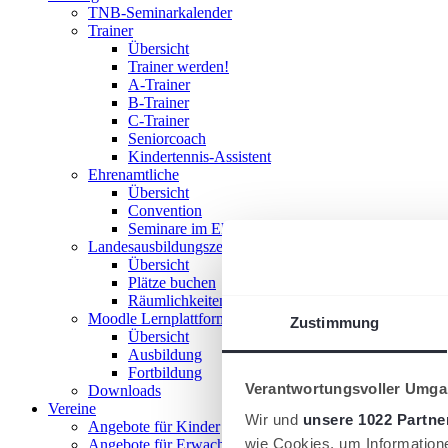
TNB-Seminarkalender
Trainer
Übersicht
Trainer werden!
A-Trainer
B-Trainer
C-Trainer
Seniorcoach
Kindertennis-Assistent
Ehrenamtliche
Übersicht
Convention
Seminare im Ehrenamt
Landesausbildungszentrum
Übersicht
Plätze buchen
Räumlichkeiten nutzen
Moodle Lernplattform
Zustimmung
Übersicht
Ausbildung
Fortbildung
Verantwortungsvoller Umgan
Downloads
Vereine
Wir und
unsere 1022 Partne
Angebote für Kinder
wie Cookies, um Information
Angebote für Erwachsene