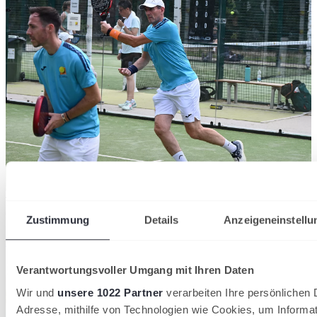
Titel souverän gewonnen: Fabian Hoffmann (li.) und Ralf Braun
03/08/2026
Zustimmung
Details
Anzeigeneinstellu
Badische Padel-Titel in Grötzingen vergeben
Badischer Tennisverband
Verantwortungsvoller Umgang mit Ihren Daten
Wir und
unsere 1022 Partner
verarbeiten Ihre persönlichen D
Adresse, mithilfe von Technologien wie Cookies, um Informa