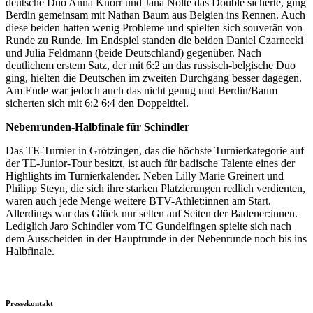
deutsche Duo Anna Knorr und Jana Nolte das Double sicherte, ging
Berdin gemeinsam mit Nathan Baum aus Belgien ins Rennen. Auch
diese beiden hatten wenig Probleme und spielten sich souverän von
Runde zu Runde. Im Endspiel standen die beiden Daniel Czarnecki
und Julia Feldmann (beide Deutschland) gegenüber. Nach
deutlichem erstem Satz, der mit 6:2 an das russisch-belgische Duo
ging, hielten die Deutschen im zweiten Durchgang besser dagegen.
Am Ende war jedoch auch das nicht genug und Berdin/Baum
sicherten sich mit 6:2 6:4 den Doppeltitel.
Nebenrunden-Halbfinale für Schindler
Das TE-Turnier in Grötzingen, das die höchste Turnierkategorie auf
der TE-Junior-Tour besitzt, ist auch für badische Talente eines der
Highlights im Turnierkalender. Neben Lilly Marie Greinert und
Philipp Steyn, die sich ihre starken Platzierungen redlich verdienten,
waren auch jede Menge weitere BTV-Athlet:innen am Start.
Allerdings war das Glück nur selten auf Seiten der Badener:innen.
Lediglich Jaro Schindler vom TC Gundelfingen spielte sich nach
dem Ausscheiden in der Hauptrunde in der Nebenrunde noch bis ins
Halbfinale.
Pressekontakt