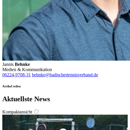
Jannis
Behnke
Medien & Kommunikation
06224-9708-31
behnke@badischertennisverband.de
Artikel teilen
Aktuellste News
Kompaktansicht