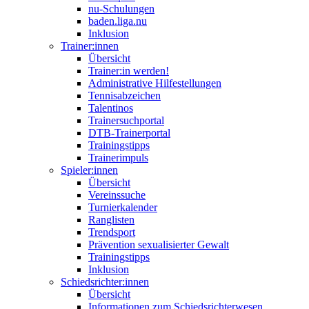
nu-Schulungen
baden.liga.nu
Inklusion
Trainer:innen
Übersicht
Trainer:in werden!
Administrative Hilfestellungen
Tennisabzeichen
Talentinos
Trainersuchportal
DTB-Trainerportal
Trainingstipps
Trainerimpuls
Spieler:innen
Übersicht
Vereinssuche
Turnierkalender
Ranglisten
Trendsport
Prävention sexualisierter Gewalt
Trainingstipps
Inklusion
Schiedsrichter:innen
Übersicht
Informationen zum Schiedsrichterwesen