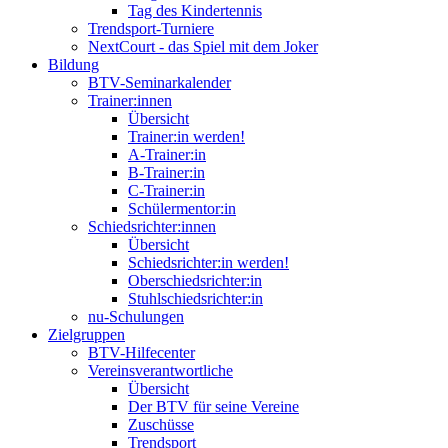
Tag des Kindertennis
Trendsport-Turniere
NextCourt - das Spiel mit dem Joker
Bildung
BTV-Seminarkalender
Trainer:innen
Übersicht
Trainer:in werden!
A-Trainer:in
B-Trainer:in
C-Trainer:in
Schülermentor:in
Schiedsrichter:innen
Übersicht
Schiedsrichter:in werden!
Oberschiedsrichter:in
Stuhlschiedsrichter:in
nu-Schulungen
Zielgruppen
BTV-Hilfecenter
Vereinsverantwortliche
Übersicht
Der BTV für seine Vereine
Zuschüsse
Trendsport