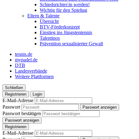
Schiedsrichter:in werden!
Wichtig für den Spieltag
Eltern & Talente
Übersicht
BTV-Förderkonzept
Einstieg ins Jüngstentennis
Talentinos
Prävention sexualisierter Gewalt
tennis.de
mypadel.de
DTB
Landesverbände
Weitere Plattformen
Schließen
Registrieren
Login
E-Mail-Adresse
Passwort
Passwort anzeigen
Passwort bestätigen
Passwort anzeigen
Registrieren
E-Mail-Adresse