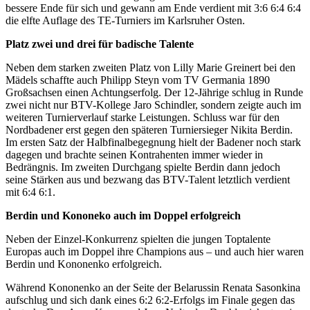
bessere Ende für sich und gewann am Ende verdient mit 3:6 6:4 6:4
die elfte Auflage des TE-Turniers im Karlsruher Osten.
Platz zwei und drei für badische Talente
Neben dem starken zweiten Platz von Lilly Marie Greinert bei den
Mädels schaffte auch Philipp Steyn vom TV Germania 1890
Großsachsen einen Achtungserfolg. Der 12-Jährige schlug in Runde
zwei nicht nur BTV-Kollege Jaro Schindler, sondern zeigte auch im
weiteren Turnierverlauf starke Leistungen. Schluss war für den
Nordbadener erst gegen den späteren Turniersieger Nikita Berdin.
Im ersten Satz der Halbfinalbegegnung hielt der Badener noch stark
dagegen und brachte seinen Kontrahenten immer wieder in
Bedrängnis. Im zweiten Durchgang spielte Berdin dann jedoch
seine Stärken aus und bezwang das BTV-Talent letztlich verdient
mit 6:4 6:1.
Berdin und Kononeko auch im Doppel erfolgreich
Neben der Einzel-Konkurrenz spielten die jungen Toptalente
Europas auch im Doppel ihre Champions aus – und auch hier waren
Berdin und Kononenko erfolgreich.
Während Kononenko an der Seite der Belarussin Renata Sasonkina
aufschlug und sich dank eines 6:2 6:2-Erfolgs im Finale gegen das