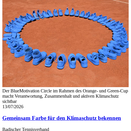
führen diese Informationen möglicherweise mit weiteren Da
ihnen bereitgestellt haben oder die sie im Rahmen Ihrer Nut
gesammelt haben. Die
Cookie-Einstellungen
können jederze
Footer aufgerufen und angepasst werden.
Der BlueMotivation Circle im Rahmen des Orange- und Green-Cup
macht Verantwortung, Zusammenhalt und aktiven Klimaschutz
sichtbar
13/07/2026
Gemeinsam Farbe für den Klimaschutz bekennen
Badischer Tennisverband