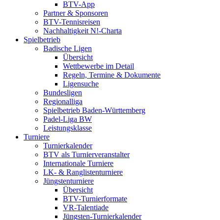
BTV-App
Partner & Sponsoren
BTV-Tennisreisen
Nachhaltigkeit N!-Charta
Spielbetrieb
Badische Ligen
Übersicht
Wettbewerbe im Detail
Regeln, Termine & Dokumente
Ligensuche
Bundesligen
Regionalliga
Spielbetrieb Baden-Württemberg
Padel-Liga BW
Leistungsklasse
Turniere
Turnierkalender
BTV als Turnierveranstalter
Internationale Turniere
LK- & Ranglistenturniere
Jüngstenturniere
Übersicht
BTV-Turnierformate
VR-Talentiade
Jüngsten-Turnierkalender