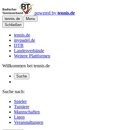
powered by
tennis.de
tennis.de
Menu
Schließen
tennis.de
mypadel.de
DTB
Landesverbände
Weitere Plattformen
Willkommen bei tennis.de
Suche
Suche nach:
Spieler
Turniere
Mannschaften
Ligen
Veranstaltungen