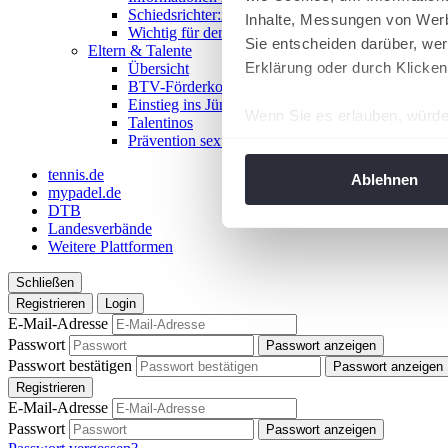
Schiedsrichter:in werden!
Inhalte, Messungen von Werb
Wichtig für den Spieltag
Sie entscheiden darüber, wer
Eltern & Talente
Erklärung oder durch Klicken
Übersicht
BTV-Förderkonzept
Einstieg ins Jüngstentennis
Wenn Sie es erlauben, würde
Talentinos
Prävention sexualisierter Gewalt
Informationen über Ih
Ihr Gerät durch aktiv
tennis.de
Ablehnen
mypadel.de
Erfahren Sie mehr darüber, w
DTB
Einzelheiten
fest.
Landesverbände
Weitere Plattformen
Wir verwenden Cookies, um I
Schließen
und die Zugriffe auf unsere 
Registrieren
Login
Website an unsere Partner fü
E-Mail-Adresse
möglicherweise mit weiteren
Passwort
Passwort anzeigen
der Dienste gesammelt habe
Passwort bestätigen
Passwort anzeigen
angepasst werden.
Registrieren
E-Mail-Adresse
Passwort
Passwort anzeigen