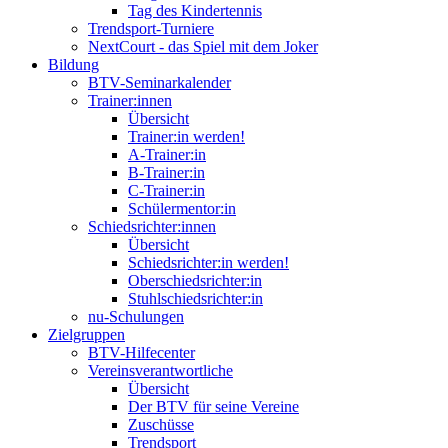
Tag des Kindertennis
Trendsport-Turniere
NextCourt - das Spiel mit dem Joker
Bildung
BTV-Seminarkalender
Trainer:innen
Übersicht
Trainer:in werden!
A-Trainer:in
B-Trainer:in
C-Trainer:in
Schülermentor:in
Schiedsrichter:innen
Übersicht
Schiedsrichter:in werden!
Oberschiedsrichter:in
Stuhlschiedsrichter:in
nu-Schulungen
Zielgruppen
BTV-Hilfecenter
Vereinsverantwortliche
Übersicht
Der BTV für seine Vereine
Zuschüsse
Trendsport