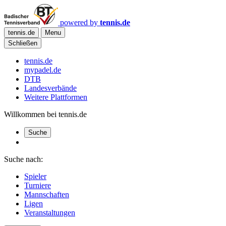
powered by
tennis.de
tennis.de
Menu
Schließen
tennis.de
mypadel.de
DTB
Landesverbände
Weitere Plattformen
Willkommen bei tennis.de
Suche
Suche nach:
Spieler
Turniere
Mannschaften
Ligen
Veranstaltungen