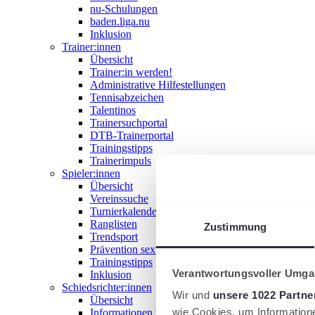
nu-Schulungen
baden.liga.nu
Inklusion
Trainer:innen
Übersicht
Trainer:in werden!
Administrative Hilfestellungen
Tennisabzeichen
Talentinos
Trainersuchportal
DTB-Trainerportal
Trainingstipps
Trainerimpuls
Spieler:innen
Übersicht
Vereinssuche
Turnierkalender
Ranglisten
Zustimmung
Trendsport
Prävention sexualisierter Gewalt
Trainingstipps
Verantwortungsvoller Umgan
Inklusion
Schiedsrichter:innen
Wir und
unsere 1022 Partne
Übersicht
wie Cookies, um Information
Informationen zum Schiedsrichterwesen