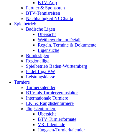
BTV-App
Partner & Sponsoren
BTV-Tennisreisen
Nachhaltigkeit N!-Charta
Spielbetrieb
Badische Ligen
Übersicht
Wettbewerbe im Detail
Regeln, Termine & Dokumente
Ligensuche
Bundesligen
Regionalliga
Spielbetrieb Baden-Württemberg
Padel-Liga BW
Leistungsklasse
Turniere
Turnierkalender
BTV als Turnierveranstalter
Internationale Turniere
LK- & Ranglistenturniere
Jüngstenturniere
Übersicht
BTV-Turnierformate
VR-Talentiade
Jüngsten-Turnierkalender